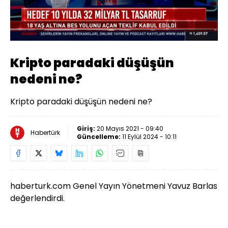
Yüklendi
:
18.88%
Sesi
Oynatma
Aç
Hızı
Kripto paradaki düşüşün
nedeni ne?
Kripto paradaki düşüşün nedeni ne?
Giriş:
20 Mayıs 2021 - 09:40
Habertürk
Güncelleme:
11 Eylül 2024 - 10:11
haberturk.com Genel Yayın Yönetmeni Yavuz Barlas
değerlendirdi.