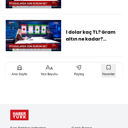
Piyasalarda son
durum ne?
1 dolar kaç TL? Gram
altın ne kadar?
Piyasalarda son
durum ne?
Ana Sayfa
Yazı Boyutu
Paylaş
Favoriler