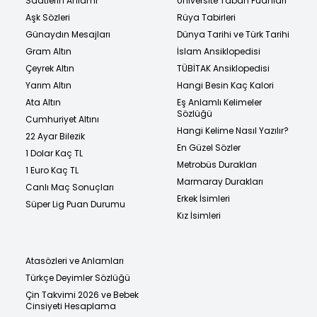
Saatlerin Anlamı
Üniversite Taban Puanları
Aşk Sözleri
Rüya Tabirleri
Günaydın Mesajları
Dünya Tarihi ve Türk Tarihi
Gram Altın
İslam Ansiklopedisi
Çeyrek Altın
TÜBİTAK Ansiklopedisi
Yarım Altın
Hangi Besin Kaç Kalori
Ata Altın
Eş Anlamlı Kelimeler
Sözlüğü
Cumhuriyet Altını
Hangi Kelime Nasıl Yazılır?
22 Ayar Bilezik
En Güzel Sözler
1 Dolar Kaç TL
Metrobüs Durakları
1 Euro Kaç TL
Marmaray Durakları
Canlı Maç Sonuçları
Erkek İsimleri
Süper Lig Puan Durumu
Kız İsimleri
Atasözleri ve Anlamları
Türkçe Deyimler Sözlüğü
Çin Takvimi 2026 ve Bebek
Cinsiyeti Hesaplama