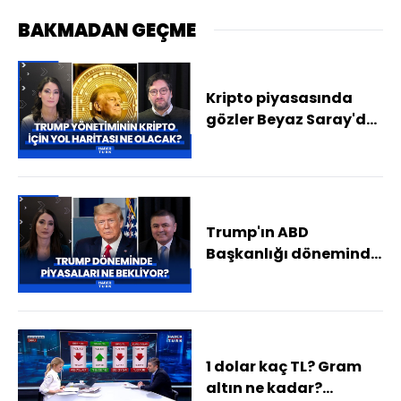
BAKMADAN GEÇME
Kripto piyasasında
gözler Beyaz Saray'da!
Trump yönetimi kripto
için yol haritasını
açıklayacak
Trump'ın ABD
Başkanlığı döneminde
piyasaları ne bekliyor?
Altın, kripto para,
dolar, borsa ne olur?
1 dolar kaç TL? Gram
altın ne kadar?