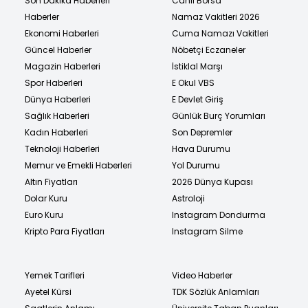
Son Dakika Haberleri
Canlı Borsa
Haberler
Namaz Vakitleri 2026
Ekonomi Haberleri
Cuma Namazı Vakitleri
Güncel Haberler
Nöbetçi Eczaneler
Magazin Haberleri
İstiklal Marşı
Spor Haberleri
E Okul VBS
Dünya Haberleri
E Devlet Giriş
Sağlık Haberleri
Günlük Burç Yorumları
Kadın Haberleri
Son Depremler
Teknoloji Haberleri
Hava Durumu
Memur ve Emekli Haberleri
Yol Durumu
Altın Fiyatları
2026 Dünya Kupası
Dolar Kuru
Astroloji
Euro Kuru
Instagram Dondurma
Kripto Para Fiyatları
Instagram Silme
Yemek Tarifleri
Video Haberler
Ayetel Kürsi
TDK Sözlük Anlamları