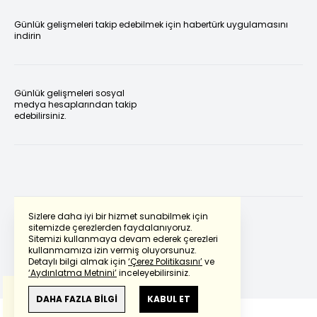
Günlük gelişmeleri takip edebilmek için habertürk uygulamasını
indirin
Günlük gelişmeleri sosyal
medya hesaplarından takip
edebilirsiniz.
Sizlere daha iyi bir hizmet sunabilmek için
sitemizde çerezlerden faydalanıyoruz.
Sitemizi kullanmaya devam ederek çerezleri
Powered by
Translate
kullanmamıza izin vermiş oluyorsunuz.
Detaylı bilgi almak için
‘Çerez Politikasını’
ve
‘Aydınlatma Metnini’
inceleyebilirsiniz.
Bu çeviride
Google Translete
kullanılmıştır.
Anlam ve çeviri hatalarından
haberturk.com
DAHA FAZLA BİLGİ
KABUL ET
sorumlu değildir.