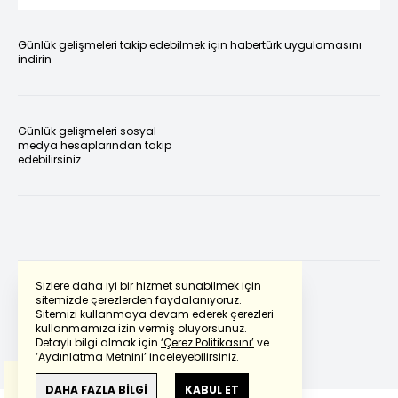
Günlük gelişmeleri takip edebilmek için habertürk uygulamasını
indirin
Günlük gelişmeleri sosyal
medya hesaplarından takip
edebilirsiniz.
Sizlere daha iyi bir hizmet sunabilmek için
sitemizde çerezlerden faydalanıyoruz.
Sitemizi kullanmaya devam ederek çerezleri
Powered by
Translate
kullanmamıza izin vermiş oluyorsunuz.
Detaylı bilgi almak için
‘Çerez Politikasını’
ve
‘Aydınlatma Metnini’
inceleyebilirsiniz.
Bu çeviride
Google Translete
kullanılmıştır.
Anlam ve çeviri hatalarından
haberturk.com
DAHA FAZLA BİLGİ
KABUL ET