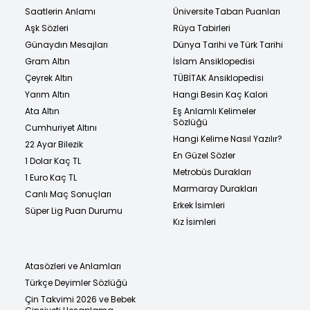
Saatlerin Anlamı
Üniversite Taban Puanları
Aşk Sözleri
Rüya Tabirleri
Günaydın Mesajları
Dünya Tarihi ve Türk Tarihi
Gram Altın
İslam Ansiklopedisi
Çeyrek Altın
TÜBİTAK Ansiklopedisi
Yarım Altın
Hangi Besin Kaç Kalori
Ata Altın
Eş Anlamlı Kelimeler
Sözlüğü
Cumhuriyet Altını
Hangi Kelime Nasıl Yazılır?
22 Ayar Bilezik
En Güzel Sözler
1 Dolar Kaç TL
Metrobüs Durakları
1 Euro Kaç TL
Marmaray Durakları
Canlı Maç Sonuçları
Erkek İsimleri
Süper Lig Puan Durumu
Kız İsimleri
Atasözleri ve Anlamları
Türkçe Deyimler Sözlüğü
Çin Takvimi 2026 ve Bebek