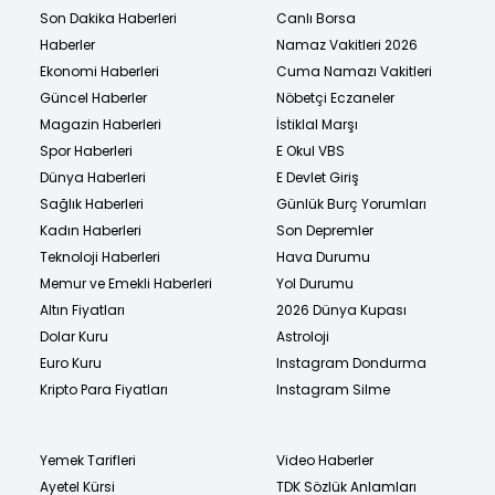
Son Dakika Haberleri
Canlı Borsa
Haberler
Namaz Vakitleri 2026
Ekonomi Haberleri
Cuma Namazı Vakitleri
Güncel Haberler
Nöbetçi Eczaneler
Magazin Haberleri
İstiklal Marşı
Spor Haberleri
E Okul VBS
Dünya Haberleri
E Devlet Giriş
Sağlık Haberleri
Günlük Burç Yorumları
Kadın Haberleri
Son Depremler
Teknoloji Haberleri
Hava Durumu
Memur ve Emekli Haberleri
Yol Durumu
Altın Fiyatları
2026 Dünya Kupası
Dolar Kuru
Astroloji
Euro Kuru
Instagram Dondurma
Kripto Para Fiyatları
Instagram Silme
Yemek Tarifleri
Video Haberler
Ayetel Kürsi
TDK Sözlük Anlamları