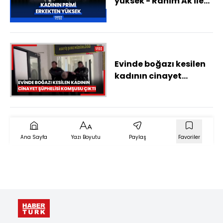
yüksek - Rahim Ak ile
Sigorta Sayfası
Evinde boğazı kesilen
kadının cinayet
şüphelisi komşusu çıktı
Ana Sayfa
Yazı Boyutu
Paylaş
Favoriler