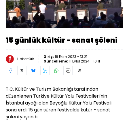
Yüklendi
:
6.40%
Sesi
Oynatma
Aç
Hızı
15 günlük kültür - sanat şöleni
Giriş:
16 Ekim 2023 - 13:21
Habertürk
Güncelleme:
11 Eylül 2024 - 10:11
T.C. Kültür ve Turizm Bakanlığı tarafından
düzenlenen Türkiye Kültür Yolu Festivalleri'nin
İstanbul ayağı olan Beyoğlu Kültür Yolu Festivali
sona erdi. 15 gün süren festivalde kütür - sanat
şöleni yaşandı