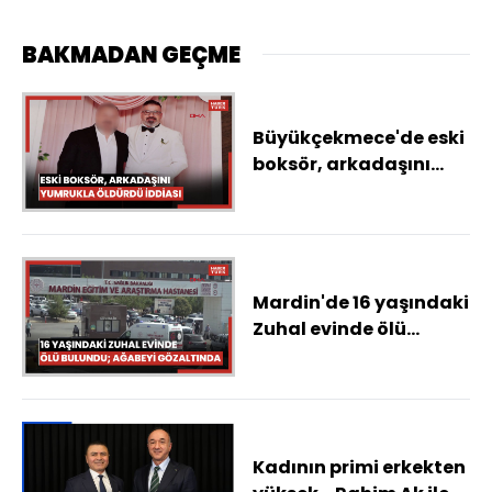
BAKMADAN GEÇME
Büyükçekmece'de eski
boksör, arkadaşını
yumrukla öldürdü
iddiası
Mardin'de 16 yaşındaki
Zuhal evinde ölü
bulundu; ağabeyi
gözaltında
Kadının primi erkekten