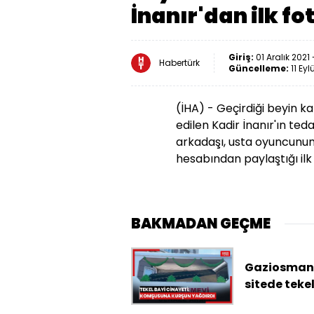
İnanır'dan ilk fo
Giriş:
01 Aralık 2021 
Habertürk
Güncelleme:
11 Eyl
(İHA) - Geçirdiği beyin 
edilen
Kadir
İnanır'ın ted
arkadaşı, usta oyuncunun
hesabından paylaştığı ilk
BAKMADAN GEÇME
Gaziosman
sitede teke
cinayeti; 