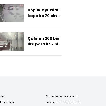
annelik yapıyor
Köpükle yüzünü
kapatıp 70 bin
liralık
motosikleti
çaldı!mp4
Çalınan 200 bin
lira para ile 2 bin
paket sigara ele
geçirildi
rler
Atasözleri ve Anlamları
 Anlamları
Türkçe Deyimler Sözlüğü