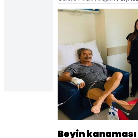
Yüklendi
:
23.46%
Sesi
Aç
Beyin kanaması 