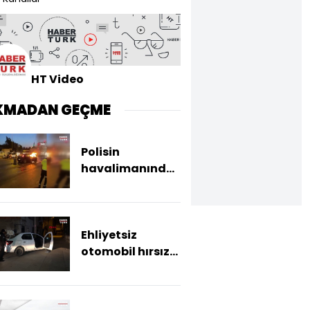
HT Video
KMADAN GEÇME
Polisin
havalimanından
aldığı babası,
kazada hayatını
kaybetti
Ehliyetsiz
otomobil hırsızı
30 kilometrelik
takibin
ardından