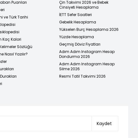
 Taban Puanları
Çin Takvimi 2026 ve Bebek
Cinsiyeti Hesaplama
eri
İETT Sefer Saatleri
i ve Türk Tarihi
Gebelik Hesaplama
klopedisi
Yükselen Burç Hesaplama 2026
siklopedisi
Yüzde Hesaplama
n Kaç Kalori
Geçmiş Döviz Fiyatları
Kelimeler Sözlüğü
Adım Adım Instagram Hesap
e Nasıl Yazılır?
Dondurma 2026
zler
Adım Adım Instagram Hesap
urakları
Silme 2026
urakları
Resmi Tatil Takvimi 2026
ri
Kaydet