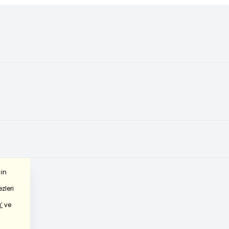
çin
zleri
’
ve