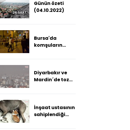
Günün özeti
kamyonetin
(04.10.2022)
altında
yakalandı
Bursa'da
komşuların
gürültü
kavgasında
silahlar konuştu
Diyarbakır ve
Mardin´de toz
taşınımı etkili
oldu
İnşaat ustasının
sahiplendiği
köpek, yavru
kediye de