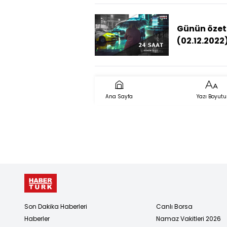
tarafından
yerinden v
öldürüldü
Günün özet
(02.12.2022
Ana Sayfa
Yazı Boyutu
Son Dakika Haberleri
Canlı Borsa
Haberler
Namaz Vakitleri 2026