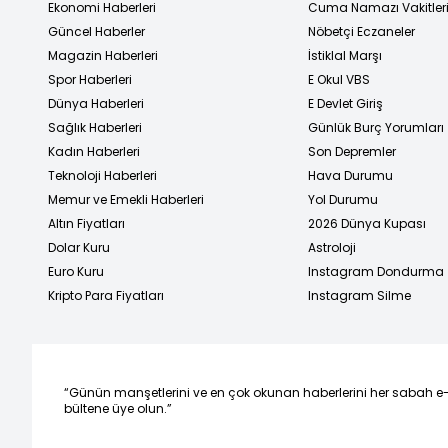
Ekonomi Haberleri
Cuma Namazı Vakitler
Güncel Haberler
Nöbetçi Eczaneler
Magazin Haberleri
İstiklal Marşı
Spor Haberleri
E Okul VBS
Dünya Haberleri
E Devlet Giriş
Sağlık Haberleri
Günlük Burç Yorumları
Kadın Haberleri
Son Depremler
Teknoloji Haberleri
Hava Durumu
Memur ve Emekli Haberleri
Yol Durumu
Altın Fiyatları
2026 Dünya Kupası
Dolar Kuru
Astroloji
Euro Kuru
Instagram Dondurma
Kripto Para Fiyatları
Instagram Silme
“Günün manşetlerini ve en çok okunan haberlerini her sabah e
bültene üye olun.”