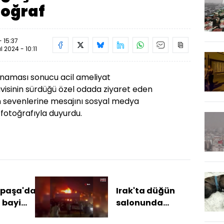
toğraf
- 15:37
ül 2024 - 10:11
kanaması sonucu acil ameliyat
avisinin sürdüğü özel odada ziyaret eden
 sevenlerine mesajını sosyal medya
 fotoğrafıyla duyurdu.
paşa'da
Irak'ta düğün
l bayi
salonunda
komşusu
yangın: 115 ölü