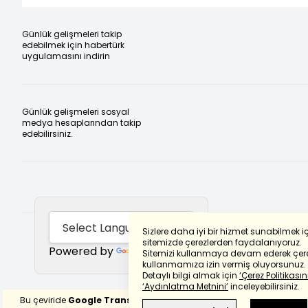
Günlük gelişmeleri takip
edebilmek için habertürk
uygulamasını indirin
Günlük gelişmeleri sosyal
medya hesaplarından takip
edebilirsiniz.
Sizlere daha iyi bir hizmet sunabilmek i
sitemizde çerezlerden faydalanıyoruz.
Powered by
Translate
Sitemizi kullanmaya devam ederek çere
kullanmamıza izin vermiş oluyorsunuz.
Detaylı bilgi almak için
‘Çerez Politikasını
‘Aydınlatma Metnini’
inceleyebilirsiniz.
Bu çeviride
Google Translete
kullanılmıştır.