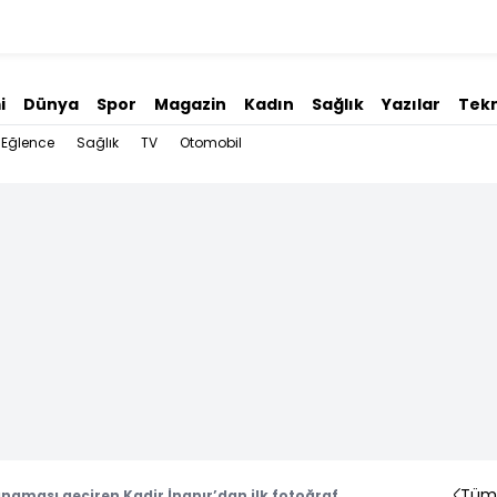
i
Dünya
Spor
Magazin
Kadın
Sağlık
Yazılar
Tekn
Eğlence
Sağlık
TV
Otomobil
Tüm 
naması geçiren Kadir İnanır’dan ilk fotoğraf