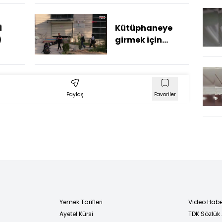
 8
urularak
i
Kütüphaneye
)
girmek için
çanta sırası
Paylaş
Favoriler
Yemek Tarifleri
Video Habe
Ayetel Kürsi
TDK Sözlük