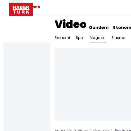
Canlı
Video
Gündem
Ekonom
Magazin
Ekonomi
Spor
Sinema
Anasayfa
Video
Magazin
Beyin ka