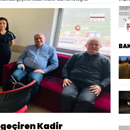
BA
Oynatma
Hızı
geçiren Kadir