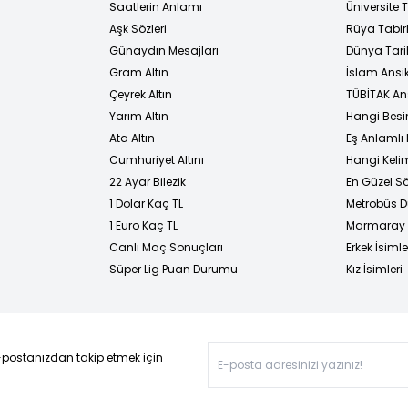
i
Saatlerin Anlamı
Üniversite
Aşk Sözleri
Rüya Tabirl
Günaydın Mesajları
Dünya Tarih
Gram Altın
İslam Ansi
Çeyrek Altın
TÜBİTAK An
Yarım Altın
Hangi Besi
Ata Altın
Eş Anlamlı 
Cumhuriyet Altını
Hangi Kelim
22 Ayar Bilezik
En Güzel Sö
1 Dolar Kaç TL
Metrobüs D
1 Euro Kaç TL
Marmaray D
Canlı Maç Sonuçları
Erkek İsimle
Süper Lig Puan Durumu
Kız İsimleri
-postanızdan takip etmek için