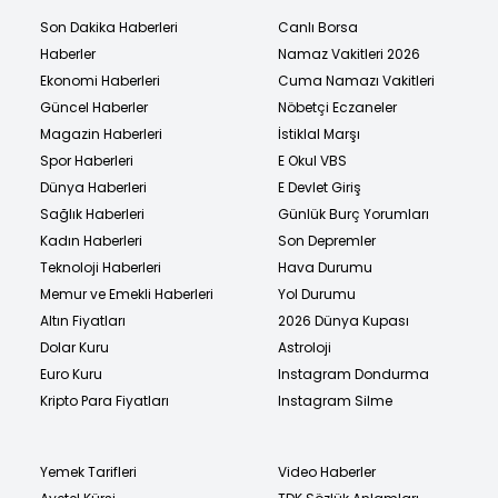
Son Dakika Haberleri
Canlı Borsa
Haberler
Namaz Vakitleri 2026
Ekonomi Haberleri
Cuma Namazı Vakitleri
Güncel Haberler
Nöbetçi Eczaneler
Magazin Haberleri
İstiklal Marşı
Spor Haberleri
E Okul VBS
Dünya Haberleri
E Devlet Giriş
Sağlık Haberleri
Günlük Burç Yorumları
Kadın Haberleri
Son Depremler
Teknoloji Haberleri
Hava Durumu
Memur ve Emekli Haberleri
Yol Durumu
Altın Fiyatları
2026 Dünya Kupası
Dolar Kuru
Astroloji
Euro Kuru
Instagram Dondurma
Kripto Para Fiyatları
Instagram Silme
Yemek Tarifleri
Video Haberler