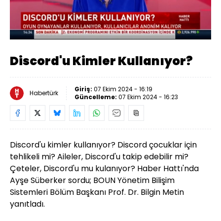
Yüklendi
:
8.15%
Sesi
Oynatma
Aç
Hızı
Discord'u Kimler Kullanıyor?
Giriş:
07 Ekim 2024 - 16:19
Habertürk
Güncelleme:
07 Ekim 2024 - 16:23
Discord'u kimler kullanıyor? Discord çocuklar için
tehlikeli mi? Aileler, Discord'u takip edebilir mi?
Çeteler, Discord'u mu kulanıyor? Haber Hattı'nda
Ayşe Süberker sordu; BOUN Yönetim Bilişim
Sistemleri Bölüm Başkanı Prof. Dr. Bilgin Metin
yanıtladı.