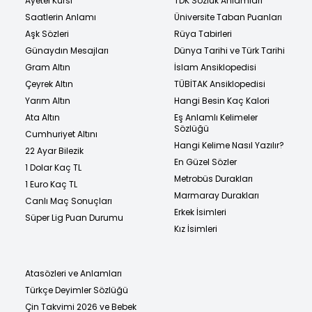
Ayetel Kürsi
TDK Sözlük Anlamları
Saatlerin Anlamı
Üniversite Taban Puanları
Aşk Sözleri
Rüya Tabirleri
Günaydın Mesajları
Dünya Tarihi ve Türk Tarihi
Gram Altın
İslam Ansiklopedisi
Çeyrek Altın
TÜBİTAK Ansiklopedisi
Yarım Altın
Hangi Besin Kaç Kalori
Ata Altın
Eş Anlamlı Kelimeler
Sözlüğü
Cumhuriyet Altını
Hangi Kelime Nasıl Yazılır?
22 Ayar Bilezik
En Güzel Sözler
1 Dolar Kaç TL
Metrobüs Durakları
1 Euro Kaç TL
Marmaray Durakları
Canlı Maç Sonuçları
Erkek İsimleri
Süper Lig Puan Durumu
Kız İsimleri
Atasözleri ve Anlamları
Türkçe Deyimler Sözlüğü
Çin Takvimi 2026 ve Bebek