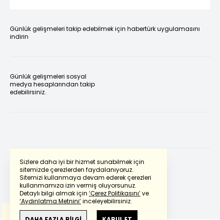
Günlük gelişmeleri takip edebilmek için habertürk uygulamasını
indirin
Günlük gelişmeleri sosyal
medya hesaplarından takip
edebilirsiniz.
Sizlere daha iyi bir hizmet sunabilmek için
sitemizde çerezlerden faydalanıyoruz.
Sitemizi kullanmaya devam ederek çerezleri
Powered by
Translate
kullanmamıza izin vermiş oluyorsunuz.
Detaylı bilgi almak için
‘Çerez Politikasını’
ve
‘Aydınlatma Metnini’
inceleyebilirsiniz.
Bu çeviride
Google Translete
kullanılmıştır.
Anlam ve çeviri hatalarından
haberturk.com
DAHA FAZLA BİLGİ
KABUL ET