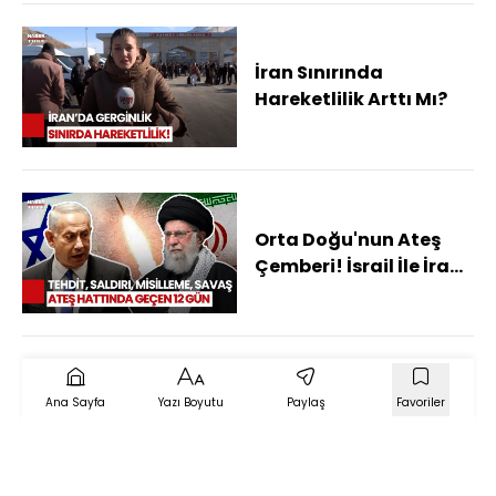
İran Sınırında
Hareketlilik Arttı Mı?
Orta Doğu'nun Ateş
Çemberi! İsrail İle İran
"12 Gün" Boyunca Neler
Yaşadı?
Ana Sayfa
Yazı Boyutu
Paylaş
Favoriler