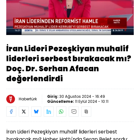
Yüklendi
:
8.49%
Sesi
Oynatma
Aç
Hızı
İran Lideri Pezeşkiyan muhalif
liderleri serbest bırakacak mı?
Doç. Dr. Serhan Afacan
değerlendirdi
Giriş:
30 Ağustos 2024 - 16:49
Habertürk
Güncelleme:
11 Eylül 2024 - 10:11
İran Lideri Pezeşkiyan muhalif liderleri serbest
bırakacak mı? Haber Hattı'nda Serap Belet sordu;