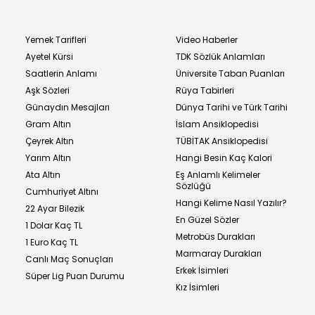
Yemek Tarifleri
Video Haberler
Ayetel Kürsi
TDK Sözlük Anlamları
Saatlerin Anlamı
Üniversite Taban Puanları
Aşk Sözleri
Rüya Tabirleri
Günaydın Mesajları
Dünya Tarihi ve Türk Tarihi
Gram Altın
İslam Ansiklopedisi
Çeyrek Altın
TÜBİTAK Ansiklopedisi
Yarım Altın
Hangi Besin Kaç Kalori
Ata Altın
Eş Anlamlı Kelimeler
Sözlüğü
Cumhuriyet Altını
Hangi Kelime Nasıl Yazılır?
22 Ayar Bilezik
En Güzel Sözler
1 Dolar Kaç TL
Metrobüs Durakları
1 Euro Kaç TL
Marmaray Durakları
Canlı Maç Sonuçları
Erkek İsimleri
Süper Lig Puan Durumu
Kız İsimleri