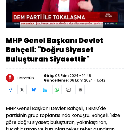
Yüklendi
:
40.94%
Sesi
Oynatma
Aç
Hızı
MHP Genel Başkanı Devlet
Bahçeli: "Doğru Siyaset
Buluşturan Siyasettir"
Giriş:
08 Ekim 2024 - 14:48
Habertürk
Güncelleme:
08 Ekim 2024 - 15:42
MHP Genel Başkanı Devlet Bahçeli, TBMM'de
partisinin grup toplantısında konuştu. Bahçeli, "Bize
göre doğru siyaset; buluşturan, yakınlaştıran,
kucaklaştıran ve kutupları teker teker aşındıran