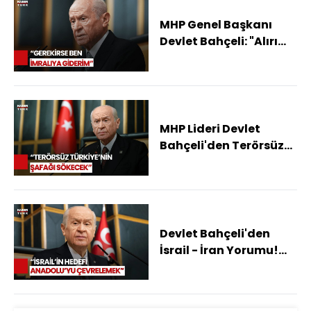
MHP Genel Başkanı
Devlet Bahçeli: "Alırım
Yanıma 3 Arkadaşımı
Gitmekten İmtina
Etmem"
MHP Lideri Devlet
Bahçeli'den Terörsüz
Türkiye Açıklaması
Devlet Bahçeli'den
İsrail - İran Yorumu!
"Savaş Derhal
Sonlandırılmalı"