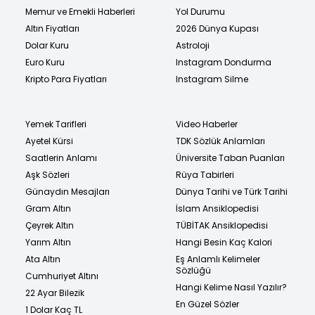
Memur ve Emekli Haberleri
Yol Durumu
Altın Fiyatları
2026 Dünya Kupası
Dolar Kuru
Astroloji
Euro Kuru
Instagram Dondurma
Kripto Para Fiyatları
Instagram Silme
Yemek Tarifleri
Video Haberler
Ayetel Kürsi
TDK Sözlük Anlamları
Saatlerin Anlamı
Üniversite Taban Puanları
Aşk Sözleri
Rüya Tabirleri
Günaydın Mesajları
Dünya Tarihi ve Türk Tarihi
Gram Altın
İslam Ansiklopedisi
Çeyrek Altın
TÜBİTAK Ansiklopedisi
Yarım Altın
Hangi Besin Kaç Kalori
Ata Altın
Eş Anlamlı Kelimeler
Sözlüğü
Cumhuriyet Altını
Hangi Kelime Nasıl Yazılır?
22 Ayar Bilezik
En Güzel Sözler
1 Dolar Kaç TL