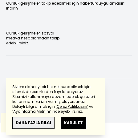
Günlük gelişmeleri takip edebilmek için habertürk uygulamasını
indirin
Günlük gelişmeleri sosyal
medya hesaplarından takip
edebilirsiniz.
Sizlere daha iyi bir hizmet sunabilmek için
sitemizde çerezlerden faydalanıyoruz.
Sitemizi kullanmaya devam ederek çerezleri
Powered by
Translate
kullanmamıza izin vermiş oluyorsunuz.
Detaylı bilgi almak için
‘Çerez Politikasını’
ve
‘Aydınlatma Metnini’
inceleyebilirsiniz.
Bu çeviride
Google Translete
kullanılmıştır.
Anlam ve çeviri hatalarından
haberturk.com
DAHA FAZLA BİLGİ
KABUL ET
sorumlu değildir.