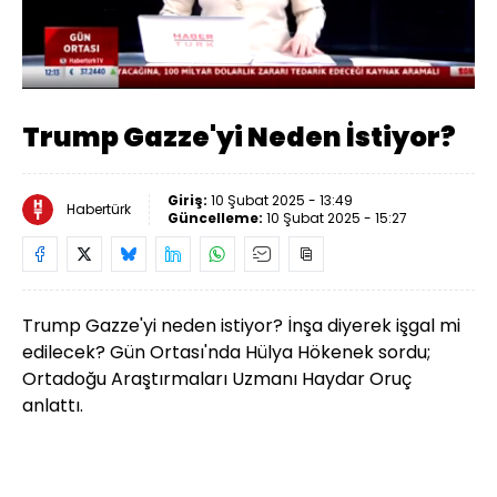
Yüklendi
:
6.36%
Sesi
Oynatma
Aç
Hızı
Trump Gazze'yi Neden İstiyor?
Giriş:
10 Şubat 2025 - 13:49
Habertürk
Güncelleme:
10 Şubat 2025 - 15:27
Trump Gazze'yi neden istiyor? İnşa diyerek işgal mi
edilecek? Gün Ortası'nda Hülya Hökenek sordu;
Ortadoğu Araştırmaları Uzmanı Haydar Oruç
anlattı.