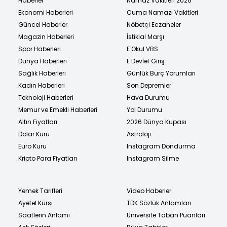
Haberler
Namaz Vakitleri 2026
Ekonomi Haberleri
Cuma Namazı Vakitleri
Güncel Haberler
Nöbetçi Eczaneler
Magazin Haberleri
İstiklal Marşı
Spor Haberleri
E Okul VBS
Dünya Haberleri
E Devlet Giriş
Sağlık Haberleri
Günlük Burç Yorumları
Kadın Haberleri
Son Depremler
Teknoloji Haberleri
Hava Durumu
Memur ve Emekli Haberleri
Yol Durumu
Altın Fiyatları
2026 Dünya Kupası
Dolar Kuru
Astroloji
Euro Kuru
Instagram Dondurma
Kripto Para Fiyatları
Instagram Silme
Yemek Tarifleri
Video Haberler
Ayetel Kürsi
TDK Sözlük Anlamları
Saatlerin Anlamı
Üniversite Taban Puanları