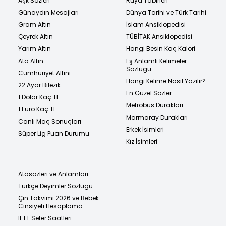
Aşk Sözleri
Rüya Tabirleri
Günaydın Mesajları
Dünya Tarihi ve Türk Tarihi
Gram Altın
İslam Ansiklopedisi
Çeyrek Altın
TÜBİTAK Ansiklopedisi
Yarım Altın
Hangi Besin Kaç Kalori
Ata Altın
Eş Anlamlı Kelimeler
Sözlüğü
Cumhuriyet Altını
Hangi Kelime Nasıl Yazılır?
22 Ayar Bilezik
En Güzel Sözler
1 Dolar Kaç TL
Metrobüs Durakları
1 Euro Kaç TL
Marmaray Durakları
Canlı Maç Sonuçları
Erkek İsimleri
Süper Lig Puan Durumu
Kız İsimleri
Atasözleri ve Anlamları
Türkçe Deyimler Sözlüğü
Çin Takvimi 2026 ve Bebek
Cinsiyeti Hesaplama
İETT Sefer Saatleri