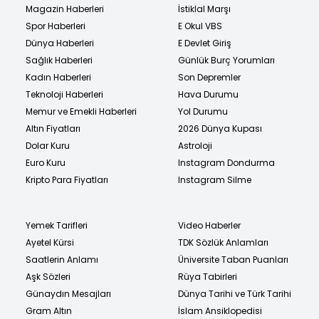
Magazin Haberleri
İstiklal Marşı
Spor Haberleri
E Okul VBS
Dünya Haberleri
E Devlet Giriş
Sağlık Haberleri
Günlük Burç Yorumları
Kadın Haberleri
Son Depremler
Teknoloji Haberleri
Hava Durumu
Memur ve Emekli Haberleri
Yol Durumu
Altın Fiyatları
2026 Dünya Kupası
Dolar Kuru
Astroloji
Euro Kuru
Instagram Dondurma
Kripto Para Fiyatları
Instagram Silme
Yemek Tarifleri
Video Haberler
Ayetel Kürsi
TDK Sözlük Anlamları
Saatlerin Anlamı
Üniversite Taban Puanları
Aşk Sözleri
Rüya Tabirleri
Günaydın Mesajları
Dünya Tarihi ve Türk Tarihi
Gram Altın
İslam Ansiklopedisi