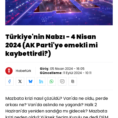
Yüklendi
:
0.31%
Sesi
Oynatma
Aç
Hızı
Türkiye'nin Nabzı - 4 Nisan
2024 (AK Parti'ye emekli mi
kaybettirdi?)
Giriş:
05 Nisan 2024 - 16:05
Habertürk
Güncelleme:
11 Eylül 2024 - 10:11
Mazbata krizi nasıl çözüldü? Van'da ne oldu, perde
arkası ne? Van'da aslında ne yaşandı? Halk 2
Haziran'da yeniden sandığa mı gidecek? Mazbata
krizi neden oldu? Yüksek Seçim Kurulu ne dedi DEM