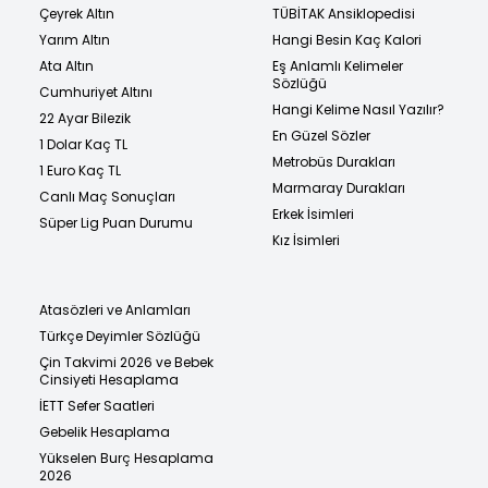
Çeyrek Altın
TÜBİTAK Ansiklopedisi
Yarım Altın
Hangi Besin Kaç Kalori
Ata Altın
Eş Anlamlı Kelimeler
Sözlüğü
Cumhuriyet Altını
Hangi Kelime Nasıl Yazılır?
22 Ayar Bilezik
En Güzel Sözler
1 Dolar Kaç TL
Metrobüs Durakları
1 Euro Kaç TL
Marmaray Durakları
Canlı Maç Sonuçları
Erkek İsimleri
Süper Lig Puan Durumu
Kız İsimleri
Atasözleri ve Anlamları
Türkçe Deyimler Sözlüğü
Çin Takvimi 2026 ve Bebek
Cinsiyeti Hesaplama
İETT Sefer Saatleri
Gebelik Hesaplama
Yükselen Burç Hesaplama
2026