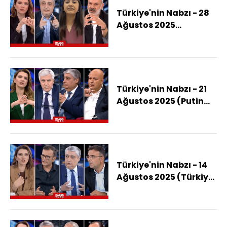
Türkiye'nin Nabzı - 28
Ağustos 2025
("Terörsüz Türkiye"
Sürecinin Önünde
Suriye Tümseği Mi
Var?)
Türkiye'nin Nabzı - 21
Ağustos 2025 (Putin
Aldığı Toprakları
Ukrayna'ya Geri Verir
Mi?)
Türkiye'nin Nabzı - 14
Ağustos 2025 (Türkiye
İsrail İle Karşı Karşıya
Gelir Mi?)