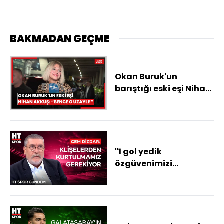
BAKMADAN GEÇME
Okan Buruk'un
barıştığı eski eşi Nihan
Akkuş'tan maç sonu
yorumu: Bence uzaylı!
"1 gol yedik
özgüvenimizi
kaybettik diyorlar
rakip yemedi mi?"