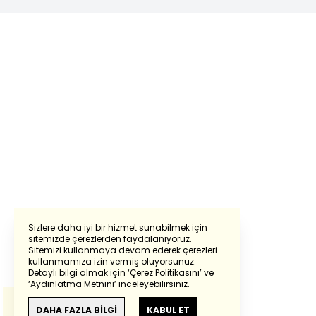
Sizlere daha iyi bir hizmet sunabilmek için
sitemizde çerezlerden faydalanıyoruz.
Sitemizi kullanmaya devam ederek çerezleri
Powered by
Translate
kullanmamıza izin vermiş oluyorsunuz.
Detaylı bilgi almak için
‘Çerez Politikasını’
ve
‘Aydınlatma Metnini’
inceleyebilirsiniz.
Bu çeviride
Google Translete
kullanılmıştır.
Anlam ve çeviri hatalarından
haberturk.com
DAHA FAZLA BİLGİ
KABUL ET