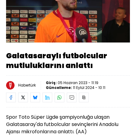
Yüklendi
:
21.88%
Sesi
Oynatma
Aç
Hızı
Galatasaraylı futbolcular
mutluluklarını anlattı
Giriş:
05 Haziran 2023 - 11:19
Habertürk
Güncelleme:
11 Eylül 2024 - 10:11
Spor Toto Süper Ligde şampiyonluğa ulaşan
Galatasaray'da futbolcular sevinçlerini Anadolu
Ajansı mikrofonlarına anlattı. (AA)