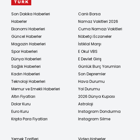
Son Dakika Haberleri
Canlı Borsa
Haberler
Namaz Vakitleri 2026
Ekonomi Haberleri
Cuma Namazı Vakitleri
Güncel Haberler
Nöbetçi Eczaneler
Magazin Haberleri
İstiklal Marşı
Spor Haberleri
E Okul VBS
Dünya Haberleri
E Devlet Giriş
Sağlık Haberleri
Günlük Burç Yorumları
Kadın Haberleri
Son Depremler
Teknoloji Haberleri
Hava Durumu
Memur ve Emekli Haberleri
Yol Durumu
Altın Fiyatları
2026 Dünya Kupası
Dolar Kuru
Astroloji
Euro Kuru
Instagram Dondurma
Kripto Para Fiyatları
Instagram Silme
Yemek Tarifleri
Video Haberler