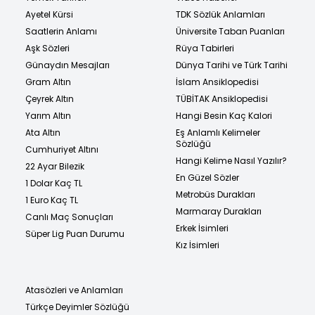
Ayetel Kürsi
TDK Sözlük Anlamları
Saatlerin Anlamı
Üniversite Taban Puanları
Aşk Sözleri
Rüya Tabirleri
Günaydın Mesajları
Dünya Tarihi ve Türk Tarihi
Gram Altın
İslam Ansiklopedisi
Çeyrek Altın
TÜBİTAK Ansiklopedisi
Yarım Altın
Hangi Besin Kaç Kalori
Ata Altın
Eş Anlamlı Kelimeler
Sözlüğü
Cumhuriyet Altını
Hangi Kelime Nasıl Yazılır?
22 Ayar Bilezik
En Güzel Sözler
1 Dolar Kaç TL
Metrobüs Durakları
1 Euro Kaç TL
Marmaray Durakları
Canlı Maç Sonuçları
Erkek İsimleri
Süper Lig Puan Durumu
Kız İsimleri
Atasözleri ve Anlamları
Türkçe Deyimler Sözlüğü