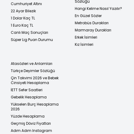
Sözlüğü
Cumhuriyet Altını
Hangi Kelime Nasıl Yazılır?
22 Ayar Bilezik
En Güzel Sözler
1 Dolar Kaç TL
Metrobüs Durakları
1 Euro Kaç TL
Marmaray Durakları
Canlı Maç Sonuçları
Erkek İsimleri
Süper Lig Puan Durumu
Kız İsimleri
Atasözleri ve Anlamları
Türkçe Deyimler Sözlüğü
Çin Takvimi 2026 ve Bebek
Cinsiyeti Hesaplama
İETT Sefer Saatleri
Gebelik Hesaplama
Yükselen Burç Hesaplama
2026
Yüzde Hesaplama
Geçmiş Döviz Fiyatları
Adım Adım Instagram