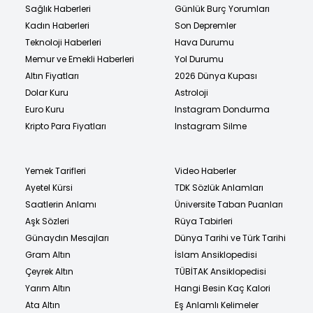
Sağlık Haberleri
Günlük Burç Yorumları
Kadın Haberleri
Son Depremler
Teknoloji Haberleri
Hava Durumu
Memur ve Emekli Haberleri
Yol Durumu
Altın Fiyatları
2026 Dünya Kupası
Dolar Kuru
Astroloji
Euro Kuru
Instagram Dondurma
Kripto Para Fiyatları
Instagram Silme
Yemek Tarifleri
Video Haberler
Ayetel Kürsi
TDK Sözlük Anlamları
Saatlerin Anlamı
Üniversite Taban Puanları
Aşk Sözleri
Rüya Tabirleri
Günaydın Mesajları
Dünya Tarihi ve Türk Tarihi
Gram Altın
İslam Ansiklopedisi
Çeyrek Altın
TÜBİTAK Ansiklopedisi
Yarım Altın
Hangi Besin Kaç Kalori
Ata Altın
Eş Anlamlı Kelimeler