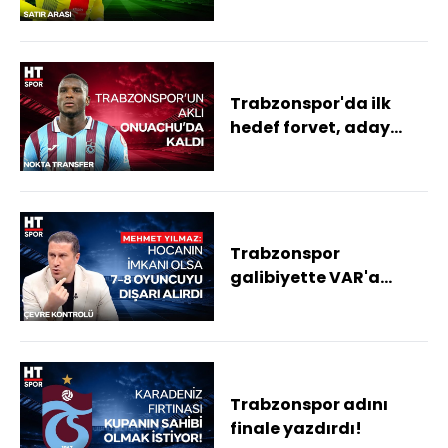
Trabzonspor'da ilk
hedef forvet, aday
Paul Onuachu
Trabzonspor
galibiyette VAR'a
takıldı
Trabzonspor adını
finale yazdırdı!