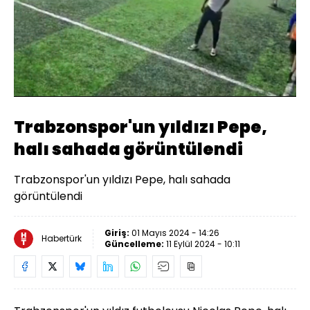
Yüklendi
:
58.97%
Sesi
Oynatma
Aç
Hızı
Trabzonspor'un yıldızı Pepe,
halı sahada görüntülendi
Trabzonspor'un yıldızı Pepe, halı sahada
görüntülendi
Giriş:
01 Mayıs 2024 - 14:26
Habertürk
Güncelleme:
11 Eylül 2024 - 10:11