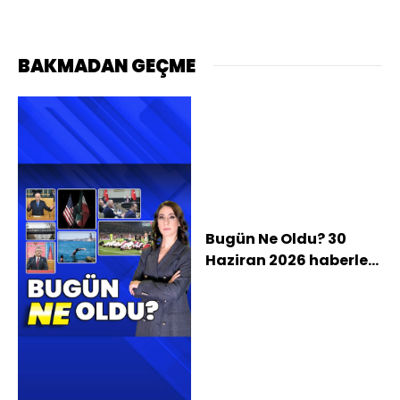
BAKMADAN GEÇME
Bugün Ne Oldu? 30
Haziran 2026 haberleri:
ABD - İran arasında
görüşme bilmecesi,
Kabinede gündem
NATO Zirvesi ve en
düşük emekli aylığı,
Bahçeli: Askeri