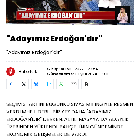
Yüklendi
:
55.66%
Sesi
Oynatma
Aç
Hızı
''Adayımız Erdoğan'dır''
''Adayımız Erdoğan'dır''
Giriş:
04 Eylül 2022 - 22:54
Habertürk
Güncelleme:
11 Eylül 2024 - 10:11
SEÇİM STARTINI BUGÜNKÜ SİVAS MİTİNGİYLE RESMEN
VERDİ MHP LİDERİ... BİR KEZ DAHA "ADAYIMIZ
ERDOĞAN'DIR" DERKEN, ALTILI MASAYA DA ADAYLIK
ÜZERİNDEN YÜKLENDİ. BAHÇELİ'NİN GÜNDEMİNDE
EKONOMİK GELİŞMELER DE VARDI.