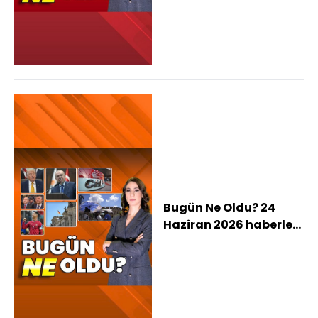
Parti'ye geçti, Trump:
Cumhurbaşkanı
Erdoğan saygın bir
lider, Kılıçdaroğlu ve
Özel cenazede
tokalaştı
Bugün Ne Oldu? 24
Haziran 2026 haberleri:
Erdoğan'dan yasal
düzenleme
açıklaması, "Özgür
Özel gelsin yarışalım",
Avrupa'yı yakan sıcak