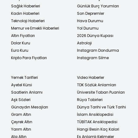
Sağlık Haberleri
Günlük Burç Yorumları
Kadın Haberleri
Son Depremler
Teknoloji Haberleri
Hava Durumu
Memur ve Emekli Haberleri
Yol Durumu
Altın Fiyatları
2026 Dünya Kupası
Dolar Kuru
Astroloji
Euro Kuru
Instagram Dondurma
Kripto Para Fiyatları
Instagram Silme
Yemek Tarifleri
Video Haberler
Ayetel Kürsi
TDK Sözlük Anlamları
Saatlerin Anlamı
Üniversite Taban Puanları
Aşk Sözleri
Rüya Tabirleri
Günaydın Mesajları
Dünya Tarihi ve Türk Tarihi
Gram Altın
İslam Ansiklopedisi
Çeyrek Altın
TÜBİTAK Ansiklopedisi
Yarım Altın
Hangi Besin Kaç Kalori
Ata Altın
Eş Anlamlı Kelimeler