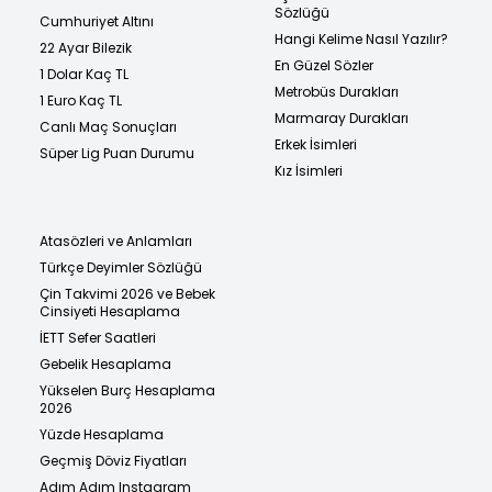
Sözlüğü
Cumhuriyet Altını
Hangi Kelime Nasıl Yazılır?
22 Ayar Bilezik
En Güzel Sözler
1 Dolar Kaç TL
Metrobüs Durakları
1 Euro Kaç TL
Marmaray Durakları
Canlı Maç Sonuçları
Erkek İsimleri
Süper Lig Puan Durumu
Kız İsimleri
Atasözleri ve Anlamları
Türkçe Deyimler Sözlüğü
Çin Takvimi 2026 ve Bebek
Cinsiyeti Hesaplama
İETT Sefer Saatleri
Gebelik Hesaplama
Yükselen Burç Hesaplama
2026
Yüzde Hesaplama
Geçmiş Döviz Fiyatları
Adım Adım Instagram