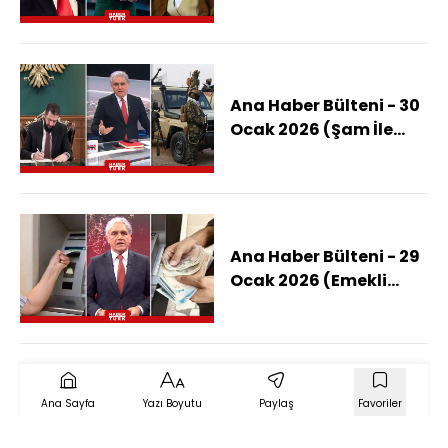
İran Anlaşacak Mı?)
Ana Haber Bülteni - 30
Ocak 2026 (Şam İle
SDG Mutabakata
Vardı: Sahada Ne
Değişecek?)
Ana Haber Bülteni - 29
Ocak 2026 (Emekli
Zam Farkı Ne Zaman
Yatacak?)
Ana Sayfa
Yazı Boyutu
Paylaş
Favoriler