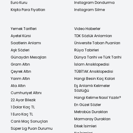
Euro Kuru
Instagram Dondurma
Kripto Para Fiyatları
Instagram Silme
Yemek Tarifleri
Video Haberler
Ayetel Kürsi
TDK Sözlük Anlamları
Saatlerin Anlamı
Üniversite Taban Puanları
Aşk Sözleri
Rüya Tabirleri
Günaydın Mesajları
Dünya Tarihi ve Türk Tarihi
Gram Altın
İslam Ansiklopedisi
Çeyrek Altın
TÜBİTAK Ansiklopedisi
Yarım Altın
Hangi Besin Kaç Kalori
Ata Altın
Eş Anlamlı Kelimeler
Sözlüğü
Cumhuriyet Altını
Hangi Kelime Nasıl Yazılır?
22 Ayar Bilezik
En Güzel Sözler
1 Dolar Kaç TL
Metrobüs Durakları
1 Euro Kaç TL
Marmaray Durakları
Canlı Maç Sonuçları
Erkek İsimleri
Süper Lig Puan Durumu