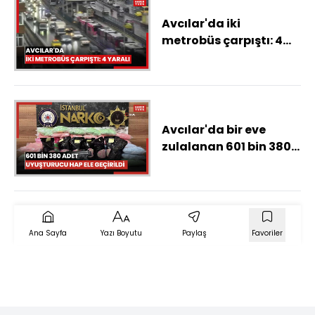
Avcılar'da iki
metrobüs çarpıştı: 4
yaralı -1
Avcılar'da bir eve
zulalanan 601 bin 380
adet uyuşturucu hap
ele geçirildi
Ana Sayfa
Yazı Boyutu
Paylaş
Favoriler