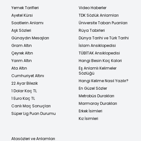
Yemek Tarifleri
Video Haberler
Ayetel Kürsi
TDK Sözlük Anlamları
Saatlerin Anlamı
Üniversite Taban Puanları
Aşk Sözleri
Rüya Tabirleri
Günaydın Mesajları
Dünya Tarihi ve Türk Tarihi
Gram Altın
İslam Ansiklopedisi
Çeyrek Altın
TÜBİTAK Ansiklopedisi
Yarım Altın
Hangi Besin Kaç Kalori
Ata Altın
Eş Anlamlı Kelimeler
Sözlüğü
Cumhuriyet Altını
Hangi Kelime Nasıl Yazılır?
22 Ayar Bilezik
En Güzel Sözler
1 Dolar Kaç TL
Metrobüs Durakları
1 Euro Kaç TL
Marmaray Durakları
Canlı Maç Sonuçları
Erkek İsimleri
Süper Lig Puan Durumu
Kız İsimleri
Atasözleri ve Anlamları