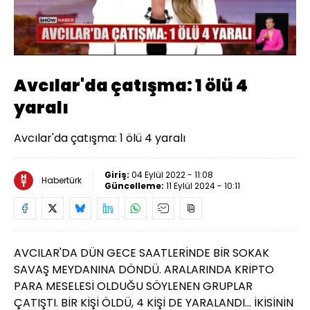
Yüklendi
:
62.01%
Sesi
Oynatma
Aç
Hızı
Avcılar'da çatışma: 1 ölü 4
yaralı
Avcılar'da çatışma: 1 ölü 4 yaralı
Giriş:
04 Eylül 2022 - 11:08
Habertürk
Güncelleme:
11 Eylül 2024 - 10:11
AVCILAR'DA DÜN GECE SAATLERİNDE BİR SOKAK
SAVAŞ MEYDANINA DÖNDÜ. ARALARINDA KRİPTO
PARA MESELESİ OLDUĞU SÖYLENEN GRUPLAR
ÇATIŞTI. BİR KİŞİ ÖLDÜ, 4 KİŞİ DE YARALANDI... İKİSİNİN