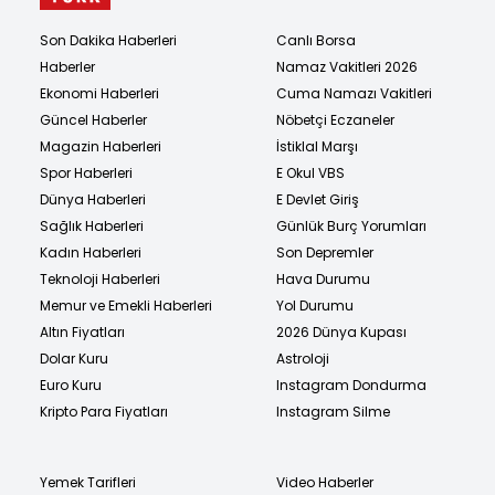
Son Dakika Haberleri
Canlı Borsa
Haberler
Namaz Vakitleri 2026
Ekonomi Haberleri
Cuma Namazı Vakitleri
Güncel Haberler
Nöbetçi Eczaneler
Magazin Haberleri
İstiklal Marşı
Spor Haberleri
E Okul VBS
Dünya Haberleri
E Devlet Giriş
Sağlık Haberleri
Günlük Burç Yorumları
Kadın Haberleri
Son Depremler
Teknoloji Haberleri
Hava Durumu
Memur ve Emekli Haberleri
Yol Durumu
Altın Fiyatları
2026 Dünya Kupası
Dolar Kuru
Astroloji
Euro Kuru
Instagram Dondurma
Kripto Para Fiyatları
Instagram Silme
Yemek Tarifleri
Video Haberler