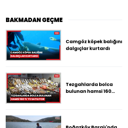
BAKMADAN GEÇME
Camgöz köpek balığını
dalgıçlar kurtardı
Tezgahlarda bolca
bulunan hamsi 160
TL'ye satılırken, lüfer
360, turna mezgit 500
TL
Boğazköy Barajı'nda