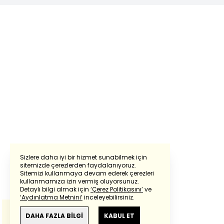
Sizlere daha iyi bir hizmet sunabilmek için
sitemizde çerezlerden faydalanıyoruz.
Sitemizi kullanmaya devam ederek çerezleri
Powered by
Translate
kullanmamıza izin vermiş oluyorsunuz.
Detaylı bilgi almak için
‘Çerez Politikasını’
ve
‘Aydınlatma Metnini’
inceleyebilirsiniz.
Bu çeviride
Google Translete
kullanılmıştır.
Anlam ve çeviri hatalarından
haberturk.com
DAHA FAZLA BİLGİ
KABUL ET
sorumlu değildir.