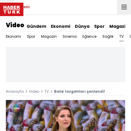
Canlı
Video
Gündem
Ekonomi
Dünya
Spor
Magazin
TV
Ekonomi
Spor
Magazin
Sinema
Eğlence
Sağlık
Anasayfa
Video
TV
Balık tezgahları şenlendi!