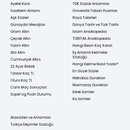
Ayetel Kürsi
TDK Sözlük Anlamları
Saatlerin Anlamı
Üniversite Taban Puanları
Aşk Sözleri
Rüya Tabirleri
Günaydın Mesajları
Dünya Tarihi ve Türk Tarihi
Gram Altın
İslam Ansiklopedisi
Çeyrek Altın
TÜBİTAK Ansiklopedisi
Yarım Altın
Hangi Besin Kaç Kalori
Ata Altın
Eş Anlamlı Kelimeler
Sözlüğü
Cumhuriyet Altını
Hangi Kelime Nasıl Yazılır?
22 Ayar Bilezik
En Güzel Sözler
1 Dolar Kaç TL
Metrobüs Durakları
1 Euro Kaç TL
Marmaray Durakları
Canlı Maç Sonuçları
Erkek İsimleri
Süper Lig Puan Durumu
Kız İsimleri
Atasözleri ve Anlamları
Türkçe Deyimler Sözlüğü