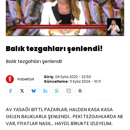
Yüklendi
:
47.70%
Sesi
Oynatma
Aç
Hızı
Balık tezgahları şenlendi!
Balık tezgahları şenlendi!
Giriş:
04 Eylül 2022 - 22:50
Habertürk
Güncelleme:
11 Eylül 2024 - 10:11
AV YASAĞI BİTTİ, PAZARLAR, HALDEN KASA KASA
GELEN BALIKLARLA ŞENLENDİ... PEKİ TEZGAHLARDA NE
VAR, FİYATLAR NASIL... HAYDİ, BİRLİKTE İZLEYELİM..