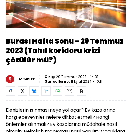
Yüklendi
:
0.27%
Sesi
Oynatma
Aç
Hızı
Burası Hafta Sonu - 29 Temmuz
2023 (Tahıl koridoru krizi
çözülür mü?)
Giriş:
29 Temmuz 2023 - 14:31
Habertürk
Güncelleme:
11 Eylül 2024 - 10:11
Denizlerin ısınması neye yol açar? Ev kazalarına
karşı ebeveynler nelere dikkat etmeli? Hangi
önlemler alınmalı? Ev kazalarına müdahale nasıl
olmalı? Heimlich manevrası nasıl yapılır? Çocuklara