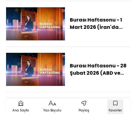
Burası Haftasonu - 1
Mart 2026 (İran'da
Yeni Dönem Mi?)
Burası Haftasonu - 28
Şubat 2026 (ABD ve
İsrail, İran'ı Vuruyor)
Ana Sayfa
Yazı Boyutu
Paylaş
Favoriler