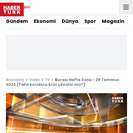
Canlı
Gündem
Ekonomi
Dünya
Spor
Magazin
Anasayfa
Video
TV
Burası Hafta Sonu - 29 Temmuz
2023 (Tahıl koridoru krizi çözülür mü?)