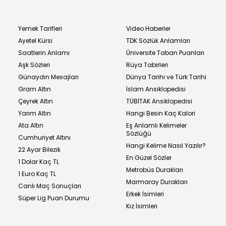
Yemek Tarifleri
Video Haberler
Ayetel Kürsi
TDK Sözlük Anlamları
Saatlerin Anlamı
Üniversite Taban Puanları
Aşk Sözleri
Rüya Tabirleri
Günaydın Mesajları
Dünya Tarihi ve Türk Tarihi
Gram Altın
İslam Ansiklopedisi
Çeyrek Altın
TÜBİTAK Ansiklopedisi
Yarım Altın
Hangi Besin Kaç Kalori
Ata Altın
Eş Anlamlı Kelimeler
Sözlüğü
Cumhuriyet Altını
Hangi Kelime Nasıl Yazılır?
22 Ayar Bilezik
En Güzel Sözler
1 Dolar Kaç TL
Metrobüs Durakları
1 Euro Kaç TL
Marmaray Durakları
Canlı Maç Sonuçları
Erkek İsimleri
Süper Lig Puan Durumu
Kız İsimleri