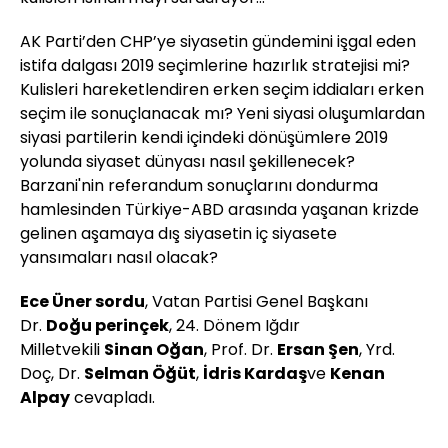
AK Parti’den CHP’ye siyasetin gündemini işgal eden
istifa dalgası 2019 seçimlerine hazırlık stratejisi mi?
Kulisleri hareketlendiren erken seçim iddiaları erken
seçim ile sonuçlanacak mı? Yeni siyasi oluşumlardan
siyasi partilerin kendi içindeki dönüşümlere 2019
yolunda siyaset dünyası nasıl şekillenecek?
Barzani'nin referandum sonuçlarını dondurma
hamlesinden Türkiye-ABD arasında yaşanan krizde
gelinen aşamaya dış siyasetin iç siyasete
yansımaları nasıl olacak?
Ece Üner sordu
, Vatan Partisi Genel Başkanı
Dr.
Doğu perinçek
, 24. Dönem Iğdır
Milletvekili
Sinan Oğan
, Prof. Dr.
Ersan Şen
, Yrd.
Doç, Dr.
Selman Öğüt
,
İdris Kardaş
ve
Kenan
Alpay
cevapladı.