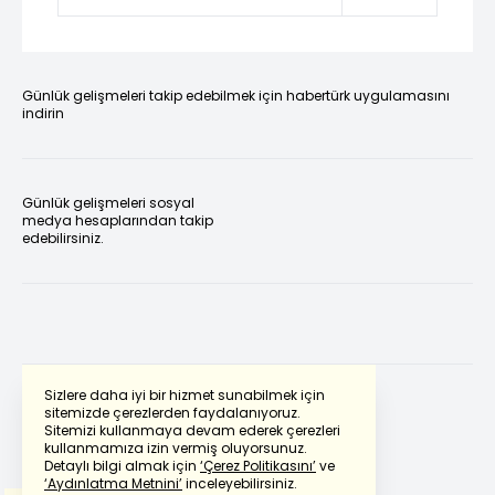
Günlük gelişmeleri takip edebilmek için habertürk uygulamasını
indirin
Günlük gelişmeleri sosyal
medya hesaplarından takip
edebilirsiniz.
Sizlere daha iyi bir hizmet sunabilmek için
sitemizde çerezlerden faydalanıyoruz.
Sitemizi kullanmaya devam ederek çerezleri
Powered by
Translate
kullanmamıza izin vermiş oluyorsunuz.
Detaylı bilgi almak için
‘Çerez Politikasını’
ve
‘Aydınlatma Metnini’
inceleyebilirsiniz.