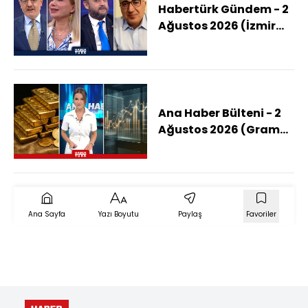
Habertürk Gündem - 2
Ağustos 2026 (İzmir
Büyükşehir AK Parti'ye
Mi Geçecek?)
Ana Haber Bülteni - 2
Ağustos 2026 (Gram
Altın 7 Bin TL'yi Tekrar
Aşar Mı?)
Ana Sayfa
Yazı Boyutu
Paylaş
Favoriler