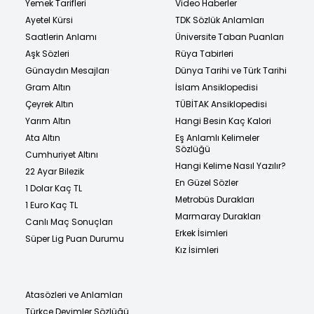
Yemek Tarifleri
Video Haberler
Ayetel Kürsi
TDK Sözlük Anlamları
Saatlerin Anlamı
Üniversite Taban Puanları
Aşk Sözleri
Rüya Tabirleri
Günaydın Mesajları
Dünya Tarihi ve Türk Tarihi
Gram Altın
İslam Ansiklopedisi
Çeyrek Altın
TÜBİTAK Ansiklopedisi
Yarım Altın
Hangi Besin Kaç Kalori
Ata Altın
Eş Anlamlı Kelimeler
Sözlüğü
Cumhuriyet Altını
Hangi Kelime Nasıl Yazılır?
22 Ayar Bilezik
En Güzel Sözler
1 Dolar Kaç TL
Metrobüs Durakları
1 Euro Kaç TL
Marmaray Durakları
Canlı Maç Sonuçları
Erkek İsimleri
Süper Lig Puan Durumu
Kız İsimleri
Atasözleri ve Anlamları
Türkçe Deyimler Sözlüğü