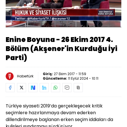
Yüklendi
:
1.33%
Sesi
Oynatma
Aç
Hızı
Enine Boyuna - 26 Ekim 2017 4.
Bölüm (Akşener'in Kurduğu İyi
Parti)
Giriş:
27 Ekim 2017 - 11:59
Habertürk
Güncelleme:
11 Eylül 2024 - 10:11
Türkiye siyaseti 2019’da gerçekleşecek kritik
seçimlere hazırlanmaya devam ederken
dillendirilmeye başlanan erken seçim iddiaları da
kulisleri ısındırmayı sürdürüyor…