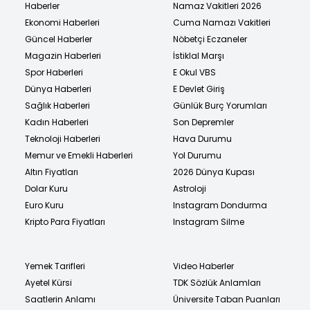
Haberler
Namaz Vakitleri 2026
Ekonomi Haberleri
Cuma Namazı Vakitleri
Güncel Haberler
Nöbetçi Eczaneler
Magazin Haberleri
İstiklal Marşı
Spor Haberleri
E Okul VBS
Dünya Haberleri
E Devlet Giriş
Sağlık Haberleri
Günlük Burç Yorumları
Kadın Haberleri
Son Depremler
Teknoloji Haberleri
Hava Durumu
Memur ve Emekli Haberleri
Yol Durumu
Altın Fiyatları
2026 Dünya Kupası
Dolar Kuru
Astroloji
Euro Kuru
Instagram Dondurma
Kripto Para Fiyatları
Instagram Silme
Yemek Tarifleri
Video Haberler
Ayetel Kürsi
TDK Sözlük Anlamları
Saatlerin Anlamı
Üniversite Taban Puanları