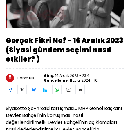
Yüklendi
:
0.65%
Sesi
Oynatma
Aç
Hızı
Gerçek Fikri Ne? - 16 Aralık 2023
(Siyasi gündem seçimi nasıl
etkiler? )
Giriş:
16 Aralık 2023 - 23:44
Habertürk
Güncelleme:
11 Eylül 2024 - 10:11
Siyasette Şeyh Said tartışması... MHP Genel Başkanı
Devlet Bahçeli'nin konuşması nasıl
değerlendirilmeli? Devlet Bahçeli'nin açıklamaları
nasıl değerlendirilmeli? Devlet Bahçeli'nin