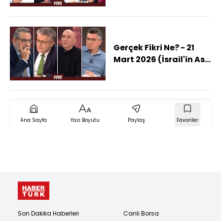
Kalacak?)
Gerçek Fikri Ne? - 21
Mart 2026 (İsrail'in Asıl
Amacı Kıyamet Savaşı
Mı?)
Ana Sayfa
Yazı Boyutu
Paylaş
Favoriler
Son Dakika Haberleri
Canlı Borsa