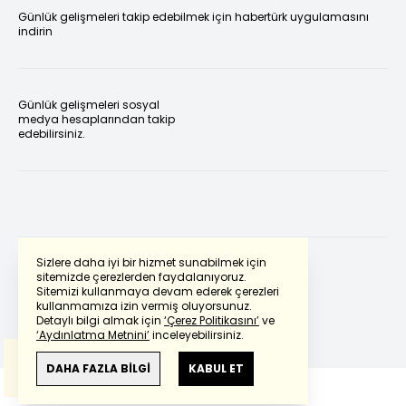
Günlük gelişmeleri takip edebilmek için habertürk uygulamasını
indirin
Günlük gelişmeleri sosyal
medya hesaplarından takip
edebilirsiniz.
Sizlere daha iyi bir hizmet sunabilmek için
sitemizde çerezlerden faydalanıyoruz.
Sitemizi kullanmaya devam ederek çerezleri
Powered by
Translate
kullanmamıza izin vermiş oluyorsunuz.
Detaylı bilgi almak için
‘Çerez Politikasını’
ve
‘Aydınlatma Metnini’
inceleyebilirsiniz.
Bu çeviride
Google Translete
kullanılmıştır.
Anlam ve çeviri hatalarından
haberturk.com
DAHA FAZLA BİLGİ
KABUL ET
sorumlu değildir.