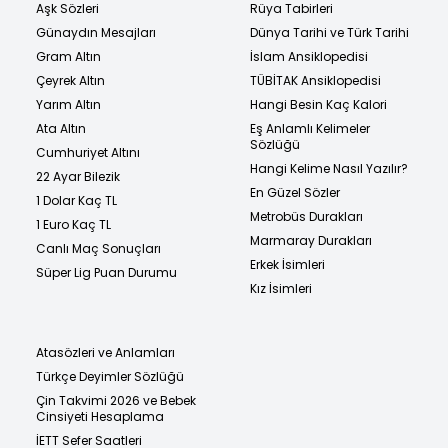
Aşk Sözleri
Rüya Tabirleri
Günaydın Mesajları
Dünya Tarihi ve Türk Tarihi
Gram Altın
İslam Ansiklopedisi
Çeyrek Altın
TÜBİTAK Ansiklopedisi
Yarım Altın
Hangi Besin Kaç Kalori
Ata Altın
Eş Anlamlı Kelimeler
Sözlüğü
Cumhuriyet Altını
Hangi Kelime Nasıl Yazılır?
22 Ayar Bilezik
En Güzel Sözler
1 Dolar Kaç TL
Metrobüs Durakları
1 Euro Kaç TL
Marmaray Durakları
Canlı Maç Sonuçları
Erkek İsimleri
Süper Lig Puan Durumu
Kız İsimleri
Atasözleri ve Anlamları
Türkçe Deyimler Sözlüğü
Çin Takvimi 2026 ve Bebek
Cinsiyeti Hesaplama
İETT Sefer Saatleri