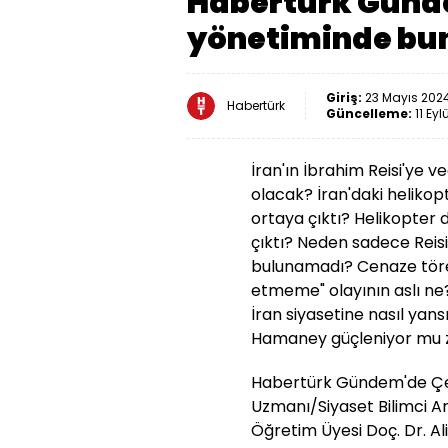
Habertürk Günde
yönetiminde bun
Giriş:
23 Mayıs 2024
Habertürk
Güncelleme:
11 Eyl
İran'ın İbrahim Reisi'ye 
olacak? İran'daki helikopte
ortaya çıktı? Helikopter dü
çıktı? Neden sadece Reis
bulunamadı? Cenaze töre
etmeme" olayının aslı ne
İran siyasetine nasıl yans
Hamaney güçleniyor mu z
Habertürk Gündem'de Çet
Uzmanı/Siyaset Bilimci Ari
Öğretim Üyesi Doç. Dr. Al