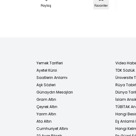
)
Ne Diyor?)
Paylaş
Favoriler
Yemek Tarifleri
Video Habe
Ayetel Kürsi
TDK Sözlük
i
Saatlerin Anlamı
Üniversite
Aşk Sözleri
Rüya Tabirl
Günaydın Mesajları
Dünya Tarih
Gram Altın
İslam Ansi
Çeyrek Altın
TÜBİTAK An
Yarım Altın
Hangi Besi
Ata Altın
Eş Anlamlı 
Cumhuriyet Altını
Hangi Kelim
22 Ayar Bilezik
En Güzel Sö