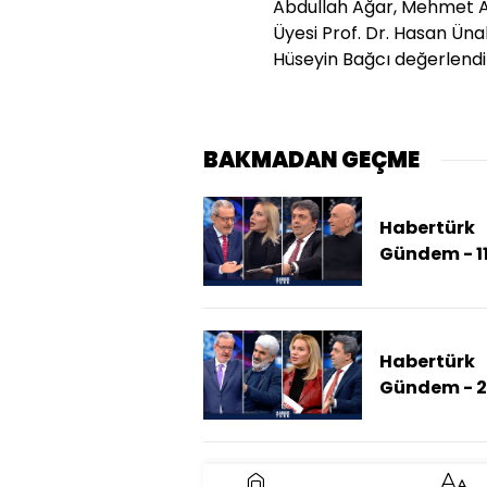
Abdullah Ağar, Mehmet Ak
Üyesi Prof. Dr. Hasan Üna
Hüseyin Bağcı değerlendir
BAKMADAN GEÇME
Habertürk
Gündem - 1
2026 (ABD 
İsrail Düğ
Mi Basıyor?
Habertürk
Gündem - 
Aralık 2025
(Rusya
Avrupa'ya