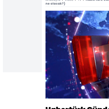
ne olacak?)
Yüklendi
:
0.38%
Sesi
Aç