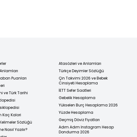
rler
Atasözleri ve Anlamları
 Anlamları
Türkçe Deyimler Sözlüğü
 Taban Puanları
Çin Takvimi 2026 ve Bebek
Cinsiyeti Hesaplama
eri
İETT Sefer Saatleri
i ve Türk Tarihi
Gebelik Hesaplama
klopedisi
Yükselen Burç Hesaplama 2026
siklopedisi
Yüzde Hesaplama
n Kaç Kalori
Geçmiş Döviz Fiyatları
Kelimeler Sözlüğü
Adım Adım Instagram Hesap
e Nasıl Yazılır?
Dondurma 2026
zler