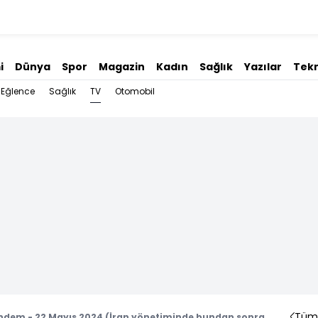
i
Dünya
Spor
Magazin
Kadın
Sağlık
Yazılar
Tekn
TV
Eğlence
Sağlık
Otomobil
Tüm 
ndem - 22 Mayıs 2024 (İran yönetiminde bundan sonra