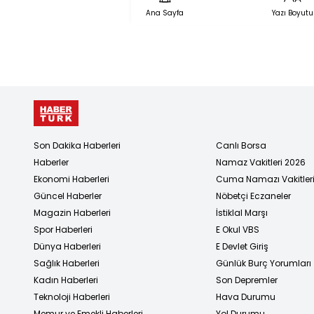
Saldırır Mı?
Ana Sayfa
Yazı Boyutu
Son Dakika Haberleri
Canlı Borsa
Haberler
Namaz Vakitleri 2026
Ekonomi Haberleri
Cuma Namazı Vakitler
Güncel Haberler
Nöbetçi Eczaneler
Magazin Haberleri
İstiklal Marşı
Spor Haberleri
E Okul VBS
Dünya Haberleri
E Devlet Giriş
Sağlık Haberleri
Günlük Burç Yorumları
Kadın Haberleri
Son Depremler
Teknoloji Haberleri
Hava Durumu
Memur ve Emekli Haberleri
Yol Durumu