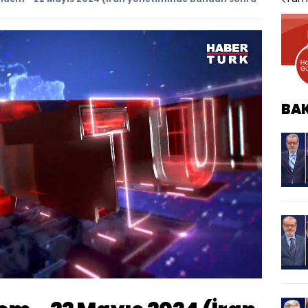
BA
Oynatma
Hızı