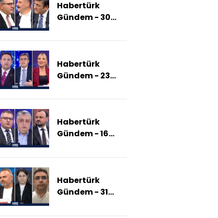
Habertürk
Nereye
Gündem - 30
Uzanacak?)
Kasım 2025
(İmralı
Tutanakları
Habertürk
Açıklanacak
Gündem - 23
Mı?)
Kasım 2025
(İmralı Ziyareti
Neden Önemli?)
Habertürk
Gündem - 16
Kasım 2025
(İmralı'ya Gidiş
İçin Kim, Ne
Habertürk
Diyor?)
Gündem - 31
Ağustos 2025
(Ankara-Pekin