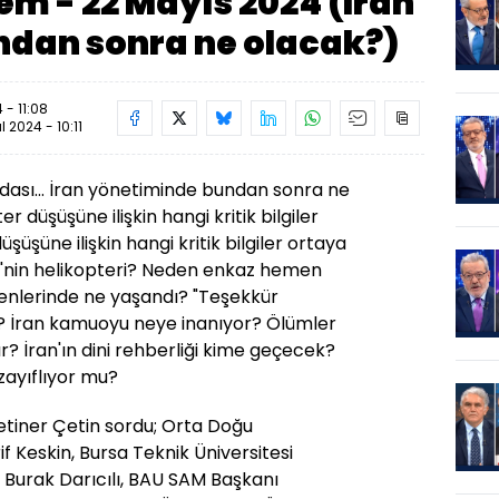
m - 22 Mayıs 2024 (İran
dan sonra ne olacak?)
 - 11:08
ül 2024 - 10:11
vedası... İran yönetiminde bundan sonra ne
r düşüşüne ilişkin hangi kritik bilgiler
şüşüne ilişkin hangi kritik bilgiler ortaya
i'nin helikopteri? Neden enkaz hemen
nlerinde ne yaşandı? "Teşekkür
? İran kamuoyu neye inanıyor? Ölümler
ır? İran'ın dini rehberliği kime geçecek?
ayıflıyor mu?
iner Çetin sordu; Orta Doğu
f Keskin, Bursa Teknik Üniversitesi
i Burak Darıcılı, BAU SAM Başkanı