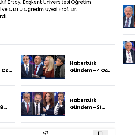
if Ersoy, Başkent Üniversitesi Öğretim
l ve ODTÜ Öğretim Üyesi Prof. Dr.
di.
Habertürk
1 Ocak
Gündem - 4 Ocak
Ve
2026 (ABD'nin
meye
Listesinde
)
Sıradaki Kim?)
Habertürk
28
Gündem - 21
Aralık 2025
(Umut Hakkı
Konusunda Kim,