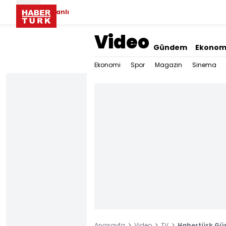
Canlı
Video
Gündem
Ekonom
Ekonomi
Spor
Magazin
Sinema
Anasayfa
Video
TV
Habertürk Gü