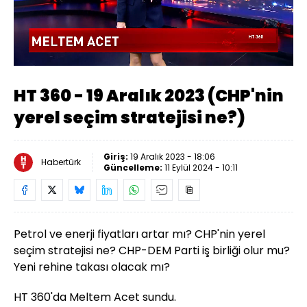
Yüklendi
:
0.79%
Sesi
Oynatma
Aç
Hızı
HT 360 - 19 Aralık 2023 (CHP'nin
yerel seçim stratejisi ne?)
Giriş:
19 Aralık 2023 - 18:06
Habertürk
Güncelleme:
11 Eylül 2024 - 10:11
Petrol ve enerji fiyatları artar mı? CHP'nin yerel
seçim stratejisi ne? CHP-DEM Parti iş birliği olur mu?
Yeni rehine takası olacak mı?
HT 360'da Meltem Acet sundu.