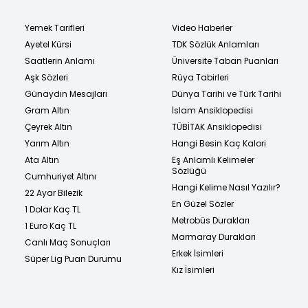
Yemek Tarifleri
Video Haberler
Ayetel Kürsi
TDK Sözlük Anlamları
Saatlerin Anlamı
Üniversite Taban Puanları
Aşk Sözleri
Rüya Tabirleri
Günaydın Mesajları
Dünya Tarihi ve Türk Tarihi
Gram Altın
İslam Ansiklopedisi
Çeyrek Altın
TÜBİTAK Ansiklopedisi
Yarım Altın
Hangi Besin Kaç Kalori
Ata Altın
Eş Anlamlı Kelimeler
Sözlüğü
Cumhuriyet Altını
Hangi Kelime Nasıl Yazılır?
22 Ayar Bilezik
En Güzel Sözler
1 Dolar Kaç TL
Metrobüs Durakları
1 Euro Kaç TL
Marmaray Durakları
Canlı Maç Sonuçları
Erkek İsimleri
Süper Lig Puan Durumu
Kız İsimleri