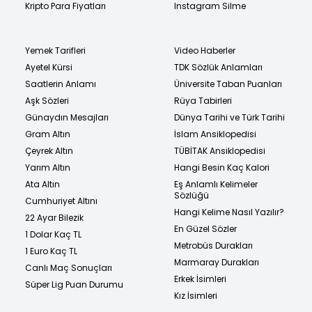
Kripto Para Fiyatları
Instagram Silme
Yemek Tarifleri
Video Haberler
Ayetel Kürsi
TDK Sözlük Anlamları
Saatlerin Anlamı
Üniversite Taban Puanları
Aşk Sözleri
Rüya Tabirleri
Günaydın Mesajları
Dünya Tarihi ve Türk Tarihi
Gram Altın
İslam Ansiklopedisi
Çeyrek Altın
TÜBİTAK Ansiklopedisi
Yarım Altın
Hangi Besin Kaç Kalori
Ata Altın
Eş Anlamlı Kelimeler
Sözlüğü
Cumhuriyet Altını
Hangi Kelime Nasıl Yazılır?
22 Ayar Bilezik
En Güzel Sözler
1 Dolar Kaç TL
Metrobüs Durakları
1 Euro Kaç TL
Marmaray Durakları
Canlı Maç Sonuçları
Erkek İsimleri
Süper Lig Puan Durumu
Kız İsimleri