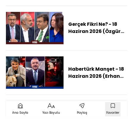
Paraguay)
Gerçek Fikri Ne? - 18
Haziran 2026 (Özgür
Özel'in Dokunulmazlığı
Kaldırılır Mı?)
Habertürk Manşet - 18
Haziran 2026 (Erhan
Karaal'ı Kimler
Kaçırdı?)
Ana Sayfa
Yazı Boyutu
Paylaş
Favoriler