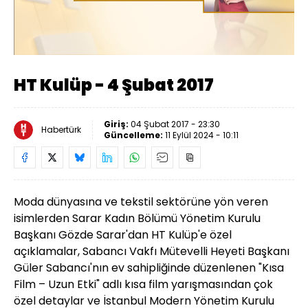
Yüklendi
:
3.06%
Sesi
Oynatma
Aç
Hızı
HT Kulüp - 4 Şubat 2017
Giriş:
04 Şubat 2017 - 23:30
Habertürk
Güncelleme:
11 Eylül 2024 - 10:11
Moda dünyasına ve tekstil sektörüne yön veren
isimlerden Sarar Kadın Bölümü Yönetim Kurulu
Başkanı Gözde Sarar'dan HT Kulüp'e özel
açıklamalar, Sabancı Vakfı Mütevelli Heyeti Başkanı
Güler Sabancı'nın ev sahipliğinde düzenlenen "Kısa
Film – Uzun Etki" adlı kısa film yarışmasından çok
özel detaylar ve İstanbul Modern Yönetim Kurulu