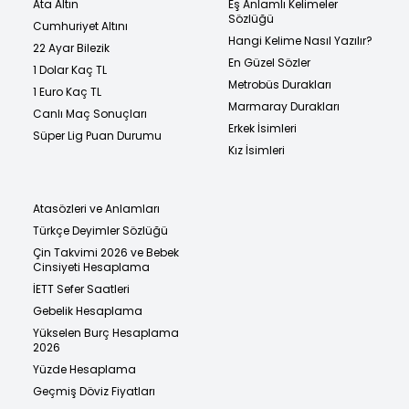
Ata Altın
Eş Anlamlı Kelimeler
Sözlüğü
Cumhuriyet Altını
Hangi Kelime Nasıl Yazılır?
22 Ayar Bilezik
En Güzel Sözler
1 Dolar Kaç TL
Metrobüs Durakları
1 Euro Kaç TL
Marmaray Durakları
Canlı Maç Sonuçları
Erkek İsimleri
Süper Lig Puan Durumu
Kız İsimleri
Atasözleri ve Anlamları
Türkçe Deyimler Sözlüğü
Çin Takvimi 2026 ve Bebek
Cinsiyeti Hesaplama
İETT Sefer Saatleri
Gebelik Hesaplama
Yükselen Burç Hesaplama
2026
Yüzde Hesaplama
Geçmiş Döviz Fiyatları