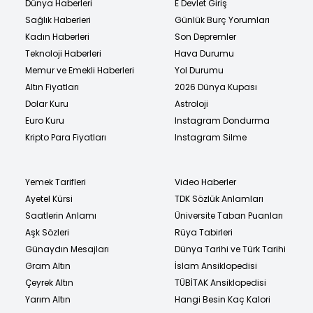
Dünya Haberleri
E Devlet Giriş
Sağlık Haberleri
Günlük Burç Yorumları
Kadın Haberleri
Son Depremler
Teknoloji Haberleri
Hava Durumu
Memur ve Emekli Haberleri
Yol Durumu
Altın Fiyatları
2026 Dünya Kupası
Dolar Kuru
Astroloji
Euro Kuru
Instagram Dondurma
Kripto Para Fiyatları
Instagram Silme
Yemek Tarifleri
Video Haberler
Ayetel Kürsi
TDK Sözlük Anlamları
Saatlerin Anlamı
Üniversite Taban Puanları
Aşk Sözleri
Rüya Tabirleri
Günaydın Mesajları
Dünya Tarihi ve Türk Tarihi
Gram Altın
İslam Ansiklopedisi
Çeyrek Altın
TÜBİTAK Ansiklopedisi
Yarım Altın
Hangi Besin Kaç Kalori