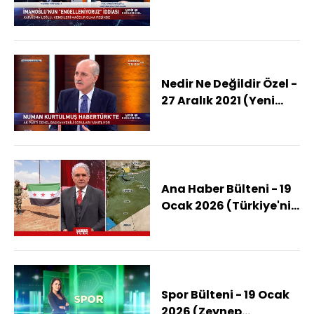
(Kılıçdaroğlu'nun ihale
iddiası doğru mu?)
Nedir Ne Değildir Özel -
27 Aralık 2021 (Yeni
ekonomi modeli ile ne
hedefleniyor?)
Ana Haber Bülteni - 19
Ocak 2026 (Türkiye'nin
İHA'ları İçin Atina'da
Ne Konuşuluyor?)
Spor Bülteni - 19 Ocak
2026 (Zeynep