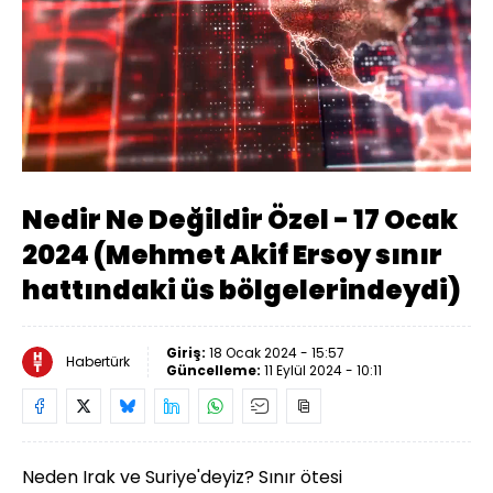
Yüklendi
:
1.15%
Sesi
Oynatma
Aç
Hızı
Nedir Ne Değildir Özel - 17 Ocak
2024 (Mehmet Akif Ersoy sınır
hattındaki üs bölgelerindeydi)
Giriş:
18 Ocak 2024 - 15:57
Habertürk
Güncelleme:
11 Eylül 2024 - 10:11
Neden Irak ve Suriye'deyiz? Sınır ötesi