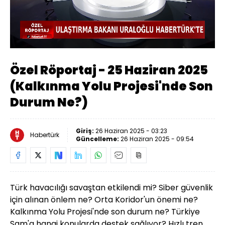
Yüklendi
:
3.81%
Sesi
Oynatma
Aç
Hızı
Özel Röportaj - 25 Haziran 2025
(Kalkınma Yolu Projesi'nde Son
Durum Ne?)
Giriş:
26 Haziran 2025 - 03:23
Habertürk
Güncelleme:
26 Haziran 2025 - 09:54
Türk havacılığı savaştan etkilendi mi? Siber güvenlik
için alınan önlem ne? Orta Koridor'un önemi ne?
Kalkınma Yolu Projesi'nde son durum ne? Türkiye
Şam'a hangi konularda destek sağlıyor? Hızlı tren