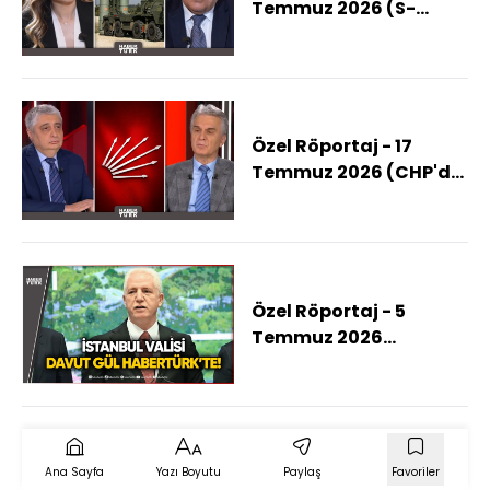
Temmuz 2026 (S-
400'ler Üçüncü Ülkeye
Mi Gidiyor?)
Özel Röportaj - 17
Temmuz 2026 (CHP'de
Yeni Dönemde Neler
Yaşanacak?)
Özel Röportaj - 5
Temmuz 2026
(İSTANBUL DOSYASI:
Neler Oluyor?
Hayatınızı
Değiştirecek 6 Kritik
Başlık!)
Ana Sayfa
Yazı Boyutu
Paylaş
Favoriler