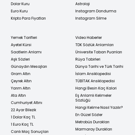
Dolar Kuru
Astroloji
Euro Kuru
Instagram Dondurma
Kripto Para Fiyatları
Instagram Silme
Yemek Tarifleri
Video Haberler
Ayetel Kürsi
TDK Sözlük Anlamları
Saatlerin Anlamı
Üniversite Taban Puanları
Aşk Sözleri
Rüya Tabirleri
Günaydın Mesajları
Dünya Tarihi ve Türk Tarihi
Gram Altın
İslam Ansiklopedisi
Çeyrek Altın
TÜBİTAK Ansiklopedisi
Yarım Altın
Hangi Besin Kaç Kalori
Ata Altın
Eş Anlamlı Kelimeler
Sözlüğü
Cumhuriyet Altını
Hangi Kelime Nasıl Yazılır?
22 Ayar Bilezik
En Güzel Sözler
1 Dolar Kaç TL
Metrobüs Durakları
1 Euro Kaç TL
Marmaray Durakları
Canlı Maç Sonuçları