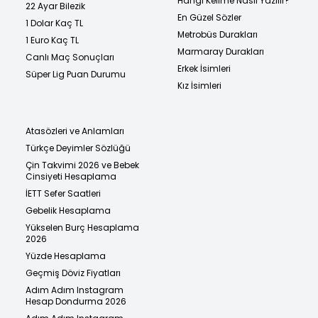
Hangi Kelime Nasıl Yazılır?
22 Ayar Bilezik
En Güzel Sözler
1 Dolar Kaç TL
Metrobüs Durakları
1 Euro Kaç TL
Marmaray Durakları
Canlı Maç Sonuçları
Erkek İsimleri
Süper Lig Puan Durumu
Kız İsimleri
Atasözleri ve Anlamları
Türkçe Deyimler Sözlüğü
Çin Takvimi 2026 ve Bebek
Cinsiyeti Hesaplama
İETT Sefer Saatleri
Gebelik Hesaplama
Yükselen Burç Hesaplama
2026
Yüzde Hesaplama
Geçmiş Döviz Fiyatları
Adım Adım Instagram
Hesap Dondurma 2026