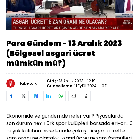
Para Gündem - 13 Aralık 2023
(Bölgesel asgari ücret
mümkün mü?)
Giriş:
13 Aralık 2023 - 12:19
Habertürk
Güncelleme:
11 Eylül 2024 - 10:11
Ekonomide ve gündemde neler var? Piyasalarda
son durum ne? Türk spor kulüpleri borsada eriyor... 3
büyük kulübün hisselerinde çöküş... Asgari ücrette
zam oranı ne olacak? Asgari ücrette zam formülleri