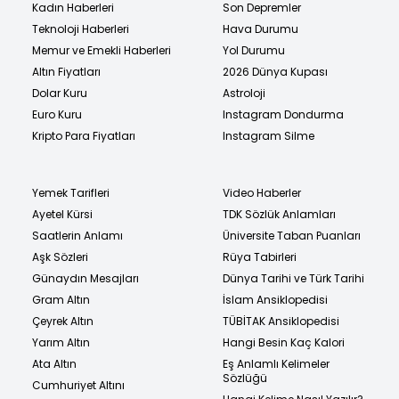
Kadın Haberleri
Son Depremler
Teknoloji Haberleri
Hava Durumu
Memur ve Emekli Haberleri
Yol Durumu
Altın Fiyatları
2026 Dünya Kupası
Dolar Kuru
Astroloji
Euro Kuru
Instagram Dondurma
Kripto Para Fiyatları
Instagram Silme
Yemek Tarifleri
Video Haberler
Ayetel Kürsi
TDK Sözlük Anlamları
Saatlerin Anlamı
Üniversite Taban Puanları
Aşk Sözleri
Rüya Tabirleri
Günaydın Mesajları
Dünya Tarihi ve Türk Tarihi
Gram Altın
İslam Ansiklopedisi
Çeyrek Altın
TÜBİTAK Ansiklopedisi
Yarım Altın
Hangi Besin Kaç Kalori
Ata Altın
Eş Anlamlı Kelimeler
Sözlüğü
Cumhuriyet Altını