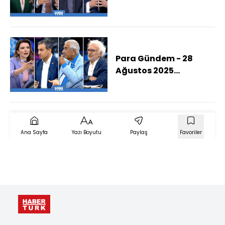
(Terörsüz Türkiye
Hangi Aşamada, Süreç
Nasıl Bir Düzenleme
Getirir?)
Para Gündem - 28
Ağustos 2025
(İmamoğlu Neyle
Suçlanıyor?)
Ana Sayfa
Yazı Boyutu
Paylaş
Favoriler