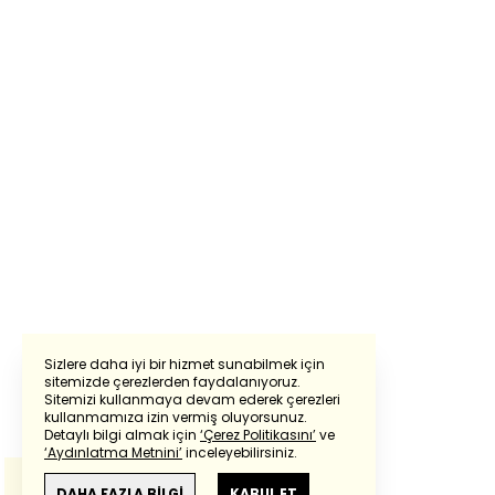
Sizlere daha iyi bir hizmet sunabilmek için
sitemizde çerezlerden faydalanıyoruz.
Sitemizi kullanmaya devam ederek çerezleri
Powered by
Translate
kullanmamıza izin vermiş oluyorsunuz.
Detaylı bilgi almak için
‘Çerez Politikasını’
ve
‘Aydınlatma Metnini’
inceleyebilirsiniz.
Bu çeviride
Google Translete
kullanılmıştır.
Anlam ve çeviri hatalarından
haberturk.com
DAHA FAZLA BİLGİ
KABUL ET