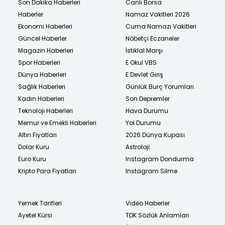
Son Dakika Haberleri
Canlı Borsa
Haberler
Namaz Vakitleri 2026
Ekonomi Haberleri
Cuma Namazı Vakitleri
Güncel Haberler
Nöbetçi Eczaneler
Magazin Haberleri
İstiklal Marşı
Spor Haberleri
E Okul VBS
Dünya Haberleri
E Devlet Giriş
Sağlık Haberleri
Günlük Burç Yorumları
Kadın Haberleri
Son Depremler
Teknoloji Haberleri
Hava Durumu
Memur ve Emekli Haberleri
Yol Durumu
Altın Fiyatları
2026 Dünya Kupası
Dolar Kuru
Astroloji
Euro Kuru
Instagram Dondurma
Kripto Para Fiyatları
Instagram Silme
Yemek Tarifleri
Video Haberler
Ayetel Kürsi
TDK Sözlük Anlamları