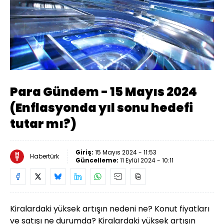
Yüklendi
:
0.46%
Sesi
Oynatma
Aç
Hızı
Para Gündem - 15 Mayıs 2024
(Enflasyonda yıl sonu hedefi
tutar mı?)
Giriş:
15 Mayıs 2024 - 11:53
Habertürk
Güncelleme:
11 Eylül 2024 - 10:11
Kiralardaki yüksek artışın nedeni ne? Konut fiyatları
ve satışı ne durumda? Kiralardaki yüksek artışın