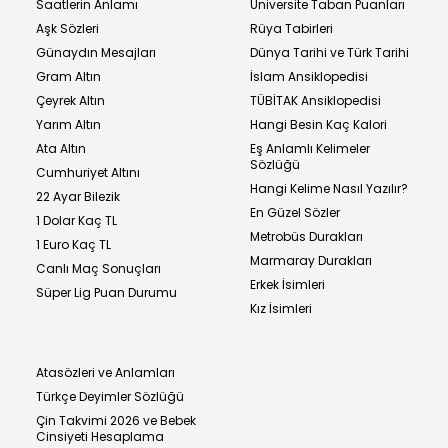
Saatlerin Anlamı
Üniversite Taban Puanları
Aşk Sözleri
Rüya Tabirleri
Günaydın Mesajları
Dünya Tarihi ve Türk Tarihi
Gram Altın
İslam Ansiklopedisi
Çeyrek Altın
TÜBİTAK Ansiklopedisi
Yarım Altın
Hangi Besin Kaç Kalori
Ata Altın
Eş Anlamlı Kelimeler
Sözlüğü
Cumhuriyet Altını
Hangi Kelime Nasıl Yazılır?
22 Ayar Bilezik
En Güzel Sözler
1 Dolar Kaç TL
Metrobüs Durakları
1 Euro Kaç TL
Marmaray Durakları
Canlı Maç Sonuçları
Erkek İsimleri
Süper Lig Puan Durumu
Kız İsimleri
Atasözleri ve Anlamları
Türkçe Deyimler Sözlüğü
Çin Takvimi 2026 ve Bebek
Cinsiyeti Hesaplama