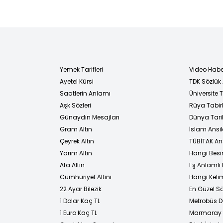
Yemek Tarifleri
Video Habe
Ayetel Kürsi
TDK Sözlük
i
Saatlerin Anlamı
Üniversite
Aşk Sözleri
Rüya Tabirl
Günaydın Mesajları
Dünya Tarih
Gram Altın
İslam Ansi
Çeyrek Altın
TÜBİTAK An
Yarım Altın
Hangi Besi
Ata Altın
Eş Anlamlı 
Cumhuriyet Altını
Hangi Kelim
22 Ayar Bilezik
En Güzel Sö
1 Dolar Kaç TL
Metrobüs D
1 Euro Kaç TL
Marmaray D