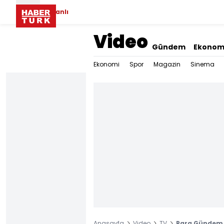
Canlı
Video
Gündem
Ekonom
Ekonomi
Spor
Magazin
Sinema
Anasayfa
Video
TV
Para Gündem -