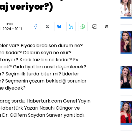
j veriyor?)
 - 10:03
ül 2024 - 10:11
er var? Piyasalarda son durum ne?
 ne kadar? Doların seyri ne olur?
eriyor? Kredi faizleri ne kadar? Ev
acak? Gıda fiyatları nasıl düşürülecek?
r? Seçim ilk turda biter mi? Liderler
r? Seçmenin çözüm beklediği sorunlar
ne diyecek?
araç sordu; Haberturk.com Genel Yayın
 Habertürk Yazarı Nasuhi Güngör ve
ı Dr. Gülfem Saydan Sanver yanıtladı.