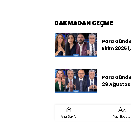
BAKMADAN GEÇME
Para Günde
Ekim 2025 (
Fiyatları Yıl
Sonunda N
Kadar Olur
Para Günd
29 Ağustos
(Terörsüz
Türkiye Ha
Aşamada, 
Nasıl Bir
Ana Sayfa
Yazı Boyutu
Düzenleme
Getirir?)