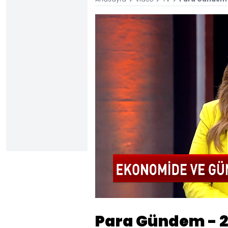
Yüklendi
:
0.92%
Sesi
Aç
Para Gündem - 20