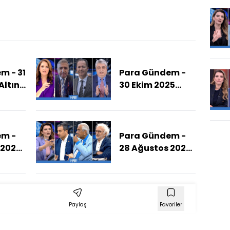
m - 31
Para Gündem -
Altın
30 Ekim 2025
(Altında Düşüş
e
Sürecek Mi?)
?)
em -
Para Gündem -
 2025
28 Ağustos 2025
(İmamoğlu Neyle
ngi
Suçlanıyor?)
Süreç
Paylaş
Favoriler