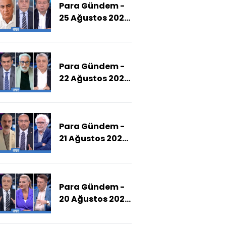
Para Gündem -
Zaman
25 Ağustos 2025
Tamamlayacak?)
(Enflasyonda
Hedefe Ne
Zaman Ulaşılır?)
Para Gündem -
22 Ağustos 2025
(İBB
İddianamesi Ne
Zaman Hazır
Para Gündem -
Olur,
21 Ağustos 2025
Soruşturma
(Komisyon
Genişleyecek
Çalışmaları Ne
Mi?)
Aşamada, Silah
Para Gündem -
Bırakma Ne
20 Ağustos 2025
Zaman
(Memur Ne
Tamamlanır?)
Kadar Zam