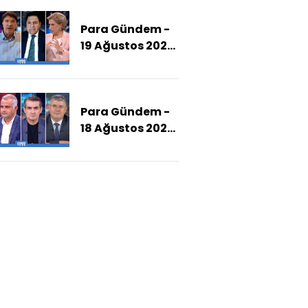
Alacak?)
Para Gündem -
19 Ağustos 2025
(Memurlar Ne
Kadar Zam
Alacak?)
Para Gündem -
18 Ağustos 2025
(Partiler Arası
Geçişler Devam
Eder Mi?)