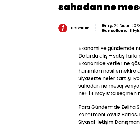
sahadan ne mesa
Giriş:
20 Nisan 2023
Habertürk
Güncelleme:
11 Eyl
Ekonomi ve gündemde nel
Dolarda alış – satış farkı
Ekonomide veriler ne göst
hanımları nasıl emekli ol
Siyasette neler tartışılıyo
sahadan ne mesaj veriyo
ne? 14 Mayıs’ta seçmen 
Para Gündem’de Zeliha S
Yönetmeni Yavuz Barlas,
Siyasal İletişim Danışman