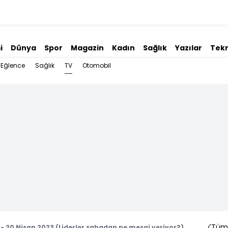
i
Dünya
Spor
Magazin
Kadın
Sağlık
Yazılar
Tekn
TV
Eğlence
Sağlık
Otomobil
Tüm 
 20 Nisan 2023 (Liderler sahadan ne mesaj veriyor?)