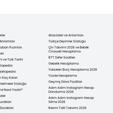
rler
Atasözleri ve Anlamları
 Anlamları
Türkçe Deyimler Sözlüğü
 Taban Puanları
Çin Takvimi 2026 ve Bebek
Cinsiyeti Hesaplama
eri
İETT Sefer Saatleri
i ve Türk Tarihi
Gebelik Hesaplama
klopedisi
Yükselen Burç Hesaplama 2026
siklopedisi
Yüzde Hesaplama
n Kaç Kalori
Geçmiş Döviz Fiyatları
Kelimeler Sözlüğü
Adım Adım Instagram Hesap
e Nasıl Yazılır?
Dondurma 2026
zler
Adım Adım Instagram Hesap
urakları
Silme 2026
urakları
Resmi Tatil Takvimi 2026