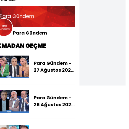
Para Gündem
KMADAN GEÇME
Para Gündem -
27 Ağustos 2025
(CHP Neden
Soruşturmalara
"Siyasi" Diyor?)
Para Gündem -
26 Ağustos 2025
(PKK Silah
Bırakma
Sürecini Ne