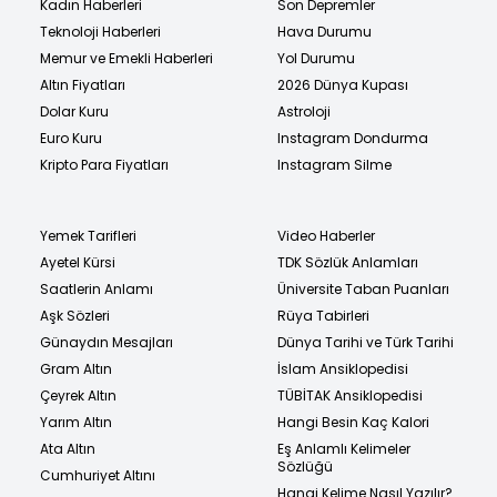
Kadın Haberleri
Son Depremler
Teknoloji Haberleri
Hava Durumu
Memur ve Emekli Haberleri
Yol Durumu
Altın Fiyatları
2026 Dünya Kupası
Dolar Kuru
Astroloji
Euro Kuru
Instagram Dondurma
Kripto Para Fiyatları
Instagram Silme
Yemek Tarifleri
Video Haberler
Ayetel Kürsi
TDK Sözlük Anlamları
Saatlerin Anlamı
Üniversite Taban Puanları
Aşk Sözleri
Rüya Tabirleri
Günaydın Mesajları
Dünya Tarihi ve Türk Tarihi
Gram Altın
İslam Ansiklopedisi
Çeyrek Altın
TÜBİTAK Ansiklopedisi
Yarım Altın
Hangi Besin Kaç Kalori
Ata Altın
Eş Anlamlı Kelimeler
Sözlüğü
Cumhuriyet Altını
Hangi Kelime Nasıl Yazılır?