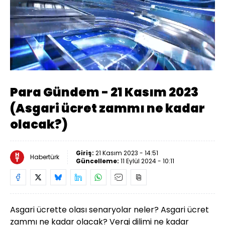
Yüklendi
:
1.44%
Sesi
Oynatma
Aç
Hızı
Para Gündem - 21 Kasım 2023
(Asgari ücret zammı ne kadar
olacak?)
Giriş:
21 Kasım 2023 - 14:51
Habertürk
Güncelleme:
11 Eylül 2024 - 10:11
Asgari ücrette olası senaryolar neler? Asgari ücret
zammı ne kadar olacak? Vergi dilimi ne kadar