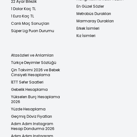
22 Ayar Bilezik
En Güzel Sözler
1 Dolar Kaç TL
Metrobüs Durakları
1 Euro Kaç TL
Marmaray Durakları
Canlı Maç Sonuçları
Erkek İsimleri
Süper Lig Puan Durumu
Kız İsimleri
Atasözleri ve Anlamları
Türkçe Deyimler Sözlüğü
Çin Takvimi 2026 ve Bebek
Cinsiyeti Hesaplama
İETT Sefer Saatleri
Gebelik Hesaplama
Yükselen Burç Hesaplama
2026
Yüzde Hesaplama
Geçmiş Döviz Fiyatları
Adım Adım Instagram
Hesap Dondurma 2026
Adım Adım Instagram