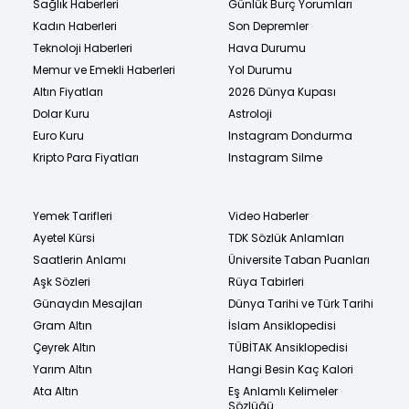
Sağlık Haberleri
Günlük Burç Yorumları
Kadın Haberleri
Son Depremler
Teknoloji Haberleri
Hava Durumu
Memur ve Emekli Haberleri
Yol Durumu
Altın Fiyatları
2026 Dünya Kupası
Dolar Kuru
Astroloji
Euro Kuru
Instagram Dondurma
Kripto Para Fiyatları
Instagram Silme
Yemek Tarifleri
Video Haberler
Ayetel Kürsi
TDK Sözlük Anlamları
Saatlerin Anlamı
Üniversite Taban Puanları
Aşk Sözleri
Rüya Tabirleri
Günaydın Mesajları
Dünya Tarihi ve Türk Tarihi
Gram Altın
İslam Ansiklopedisi
Çeyrek Altın
TÜBİTAK Ansiklopedisi
Yarım Altın
Hangi Besin Kaç Kalori
Ata Altın
Eş Anlamlı Kelimeler
Sözlüğü