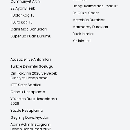
Cumhuriyet Altını
Hangi Kelime Nasıl Yazılır?
22 Ayar Bilezik
En Güzel Sözler
1 Dolar Kaç TL
Metrobüs Durakları
1 Euro Kaç TL
Marmaray Durakları
Canlı Maç Sonuçları
Erkek İsimleri
Süper Lig Puan Durumu
Kız İsimleri
Atasözleri ve Anlamları
Türkçe Deyimler Sözlüğü
Çin Takvimi 2026 ve Bebek
Cinsiyeti Hesaplama
İETT Sefer Saatleri
Gebelik Hesaplama
Yükselen Burç Hesaplama
2026
Yüzde Hesaplama
Geçmiş Döviz Fiyatları
Adım Adım Instagram
Hesap Dondurma 2026