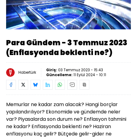
Yüklendi
:
0.66%
Sesi
Oynatma
Aç
Hızı
Para Gündem - 3 Temmuz 2023
(Enflasyonda beklenti ne?)
Giriş:
03 Temmuz 2023 - 15:43
Habertürk
Güncelleme:
11 Eylül 2024 - 10:11
Memurlar ne kadar zam alacak? Hangi borçlar
yapılandırılıyor? Ekonomide ve gündemde neler
var? Piyasalarda son durum ne? Enflasyon tahmini
ne kadar? Enflasyonda beklenti ne? Haziran
enflasyonu kaç gelir? Bütçede gelir-gider ne