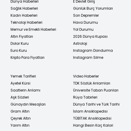
Dünya Haberleri
E Devlet Giriş
Sağlık Haberleri
Günlük Burç Yorumları
Kadın Haberleri
Son Depremler
Teknoloji Haberleri
Hava Durumu
Memur ve Emekli Haberleri
Yol Durumu
Altın Fiyatları
2026 Dünya Kupası
Dolar Kuru
Astroloji
Euro Kuru
Instagram Dondurma
Kripto Para Fiyatları
Instagram Silme
Yemek Tarifleri
Video Haberler
Ayetel Kürsi
TDK Sözlük Anlamları
Saatlerin Anlamı
Üniversite Taban Puanları
Aşk Sözleri
Rüya Tabirleri
Günaydın Mesajları
Dünya Tarihi ve Türk Tarihi
Gram Altın
İslam Ansiklopedisi
Çeyrek Altın
TÜBİTAK Ansiklopedisi
Yarım Altın
Hangi Besin Kaç Kalori