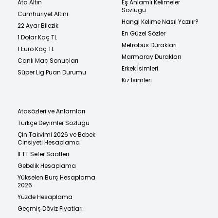
Ata Altın
Eş Anlamlı Kelimeler
Sözlüğü
Cumhuriyet Altını
Hangi Kelime Nasıl Yazılır?
22 Ayar Bilezik
En Güzel Sözler
1 Dolar Kaç TL
Metrobüs Durakları
1 Euro Kaç TL
Marmaray Durakları
Canlı Maç Sonuçları
Erkek İsimleri
Süper Lig Puan Durumu
Kız İsimleri
Atasözleri ve Anlamları
Türkçe Deyimler Sözlüğü
Çin Takvimi 2026 ve Bebek
Cinsiyeti Hesaplama
İETT Sefer Saatleri
Gebelik Hesaplama
Yükselen Burç Hesaplama
2026
Yüzde Hesaplama
Geçmiş Döviz Fiyatları