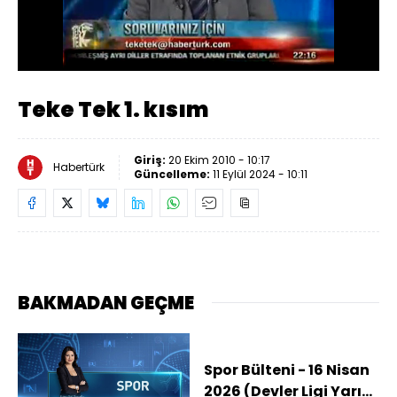
Yüklendi
:
30.19%
Sesi
Oynatma
Aç
Hızı
Teke Tek 1. kısım
Giriş:
20 Ekim 2010 - 10:17
Habertürk
Güncelleme:
11 Eylül 2024 - 10:11
BAKMADAN GEÇME
Spor Bülteni - 16 Nisan
2026 (Devler Ligi Yarı