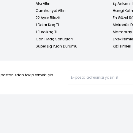
Ata Altın
Eş Anlamlı 
Cumhuriyet Altını
Hangi Kelim
22 Ayar Bilezik
En Güzel Sö
1 Dolar Kaç TL
Metrobüs D
1 Euro Kaç TL
Marmaray D
Canlı Maç Sonuçları
Erkek İsimle
Süper Lig Puan Durumu
Kız İsimleri
-postanızdan takip etmek için