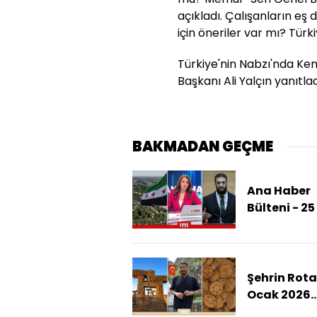
açıkladı. Çalışanların e
için öneriler var mı?
Türk
Türkiye'nin Nabzı'nda Ke
Başkanı Ali Yalçın yanıtlad
BAKMADAN GEÇME
Ana Haber
Bülteni - 2
2026 (Suriy
Kalıcı Barış
Sağlanacak
Şehrin Rotas
Ocak 2026
(Şehrin Rot