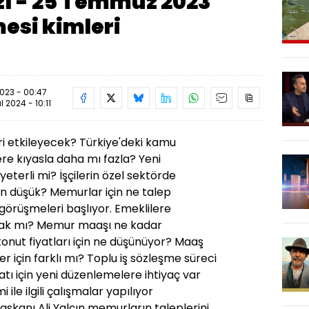
zı - 25 Temmuz 2023
mesi kimleri
23 - 00:47
ül 2024 - 10:11
ri etkileyecek? Türkiye'deki kamu
lere kıyasla daha mı fazla? Yeni
yeterli mi?
İşçilerin özel sektörde
n düşük? Memurlar için ne talep
örüşmeleri başlıyor. Emeklilere
cak mı? Memur maaşı ne kadar
nut fiyatları için ne düşünüyor? Maaş
r için farklı mı?
Toplu iş sözleşme süreci
tı için yeni düzenlemelere ihtiyaç var
ile ilgili çalışmalar yapılıyor
kanı Ali Yalçın memurların taleplerini