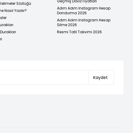
Geçmiş Döviz Fiyatları
Kelimeler Sözlüğü
Adım Adım Instagram Hesap
e Nasıl Yazılır?
Dondurma 2026
zler
Adım Adım Instagram Hesap
urakları
Silme 2026
urakları
Resmi Tatil Takvimi 2026
ri
Kaydet