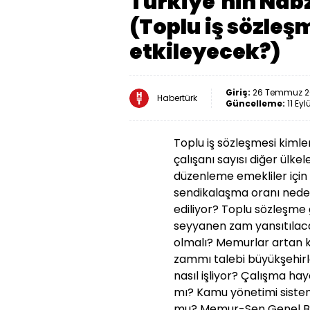
Türkiye'nin Nab
(Toplu iş sözleş
etkileyecek?)
Giriş:
26 Temmuz 20
Habertürk
Güncelleme:
11 Eyl
Toplu iş sözleşmesi kimle
çalışanı sayısı diğer ülke
düzenleme emekliler için 
sendikalaşma oranı nede
ediliyor?
Toplu sözleşme g
seyyanen zam yansıtıla
olmalı?
Memurlar artan ko
zammı talebi büyükşehirle
nasıl işliyor?
Çalışma haya
mı? Kamu yönetimi sistemi 
mu?
Memur-Sen Genel Baş