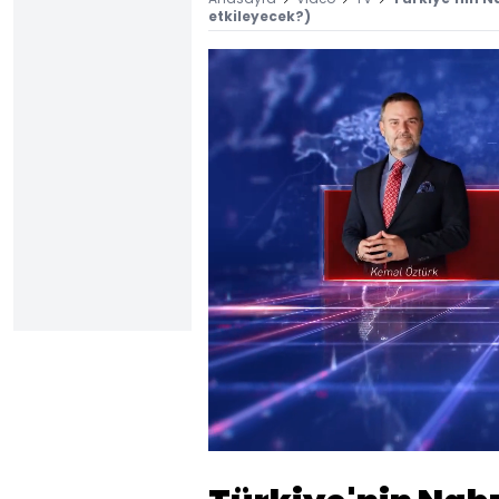
etkileyecek?)
Yüklendi
:
0.27%
Sesi
Aç