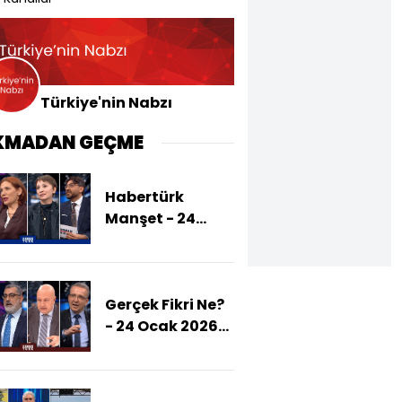
Türkiye'nin Nabzı
KMADAN GEÇME
Habertürk
Manşet - 24
Ocak 2026
(Sokakta Şiddet
Sıradanlaştı
Gerçek Fikri Ne?
Mı?)
- 24 Ocak 2026
(ABD-SDG
Ortaklığı Nasıl
Bitti?)