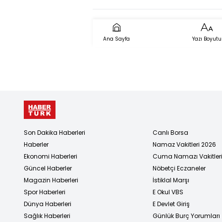
Uşak'ta: Eg
Kalbinde Re
Bir Yolculu
Ana Sayfa
Yazı Boyutu
Son Dakika Haberleri
Canlı Borsa
Haberler
Namaz Vakitleri 2026
Ekonomi Haberleri
Cuma Namazı Vakitler
Güncel Haberler
Nöbetçi Eczaneler
Magazin Haberleri
İstiklal Marşı
Spor Haberleri
E Okul VBS
Dünya Haberleri
E Devlet Giriş
Sağlık Haberleri
Günlük Burç Yorumları