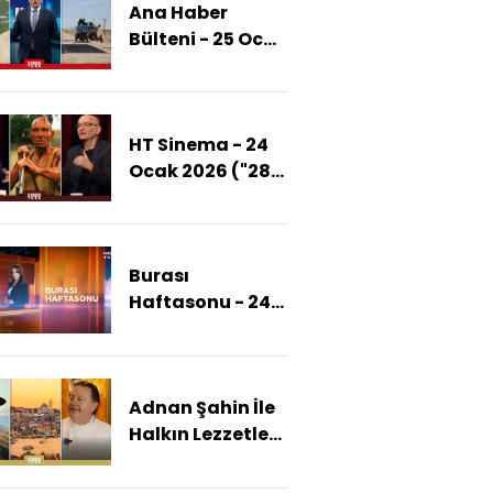
Ana Haber
Bülteni - 25 Ocak
2026 (SDG'nin
Kontrolünde
Alan Kalacak
HT Sinema - 24
Mı?)
Ocak 2026 ("28
Yıl Sonra: Kemik
Tapınağı"
Serinin En İyi
Burası
Filmi Mi?)
Haftasonu - 24
Ocak 2026
(Suriye'de
Ateşkes
Adnan Şahin İle
Uzatılacak Mı?)
Halkın Lezzetleri
- 24 Ocak 2026
(Adnan Şahin İki