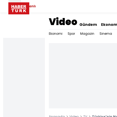
Canlı
Video
Gündem
Ekonom
Ekonomi
Spor
Magazin
Sinema
Anasayfa
Video
TV
Türkiye'nin N