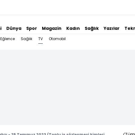
i
Dünya
Spor
Magazin
Kadın
Sağlık
Yazılar
Tekn
TV
Eğlence
Sağlık
Otomobil
Tüm 
abzı - 25 Temmuz 2023 (Toplu iş sözleşmesi kimleri