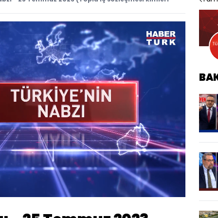
BA
Oynatma
1080
Hızı