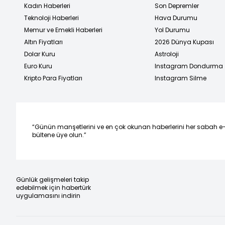
Kadın Haberleri
Son Depremler
Teknoloji Haberleri
Hava Durumu
Memur ve Emekli Haberleri
Yol Durumu
Altın Fiyatları
2026 Dünya Kupası
Dolar Kuru
Astroloji
Euro Kuru
Instagram Dondurma
Kripto Para Fiyatları
Instagram Silme
“Günün manşetlerini ve en çok okunan haberlerini her sabah e
bültene üye olun.”
Günlük gelişmeleri takip
edebilmek için habertürk
uygulamasını indirin