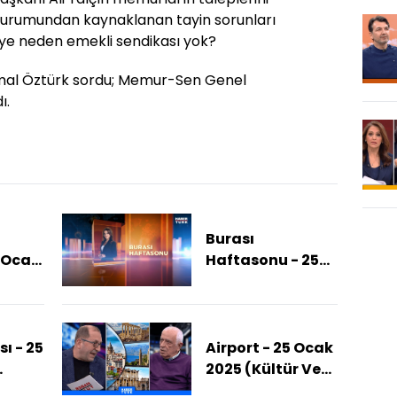
ş durumundan kaynaklanan tayin sorunları
iye neden emekli sendikası yok?
mal Öztürk sordu;
Memur-Sen Genel
ı.
Burası
5 Ocak
Haftasonu - 25
e'de
Ocak 2026
(ABD'de Göç Krizi
 Mı?)
Büyüyor!)
ı - 25
Airport - 25 Ocak
2025 (Kültür Ve
ası
Turizm Ayrı Mı