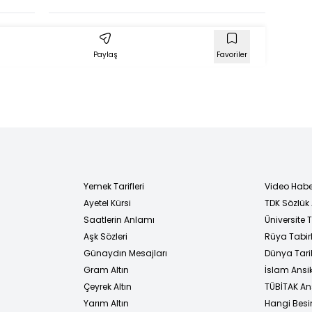
e'nin
Olmalı?)
nkli
k)
Paylaş
Favoriler
Yemek Tarifleri
Video Habe
Ayetel Kürsi
TDK Sözlük
i
Saatlerin Anlamı
Üniversite
Aşk Sözleri
Rüya Tabirl
Günaydın Mesajları
Dünya Tarih
Gram Altın
İslam Ansi
Çeyrek Altın
TÜBİTAK An
Yarım Altın
Hangi Besi