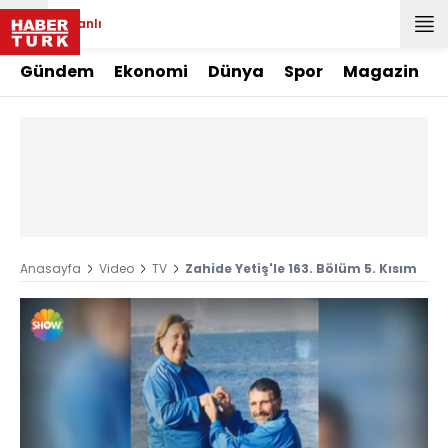
Canlı
Gündem
Ekonomi
Dünya
Spor
Magazin
Anasayfa
Video
TV
Zahide Yetiş'le 163. Bölüm 5. Kısım