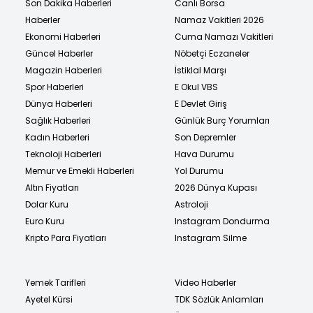
Son Dakika Haberleri
Canlı Borsa
Haberler
Namaz Vakitleri 2026
Ekonomi Haberleri
Cuma Namazı Vakitleri
Güncel Haberler
Nöbetçi Eczaneler
Magazin Haberleri
İstiklal Marşı
Spor Haberleri
E Okul VBS
Dünya Haberleri
E Devlet Giriş
Sağlık Haberleri
Günlük Burç Yorumları
Kadın Haberleri
Son Depremler
Teknoloji Haberleri
Hava Durumu
Memur ve Emekli Haberleri
Yol Durumu
Altın Fiyatları
2026 Dünya Kupası
Dolar Kuru
Astroloji
Euro Kuru
Instagram Dondurma
Kripto Para Fiyatları
Instagram Silme
Yemek Tarifleri
Video Haberler
Ayetel Kürsi
TDK Sözlük Anlamları