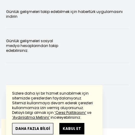
Günlük gelişmeleri takip edebilmek için habertürk uygulamasını
indirin
Günlük gelişmeleri sosyal
medya hesaplarından takip
edebilirsiniz.
Sizlere daha iyi bir hizmet sunabilmek için
sitemizde çerezlerden faydalanıyoruz.
Sitemizi kullanmaya devam ederek çerezleri
Powered by
Translate
kullanmamıza izin vermiş oluyorsunuz.
Detaylı bilgi almak için
‘Çerez Politikasını’
ve
‘Aydınlatma Metnini’
inceleyebilirsiniz.
Bu çeviride
Google Translete
kullanılmıştır.
Anlam ve çeviri hatalarından
haberturk.com
DAHA FAZLA BİLGİ
KABUL ET
sorumlu değildir.