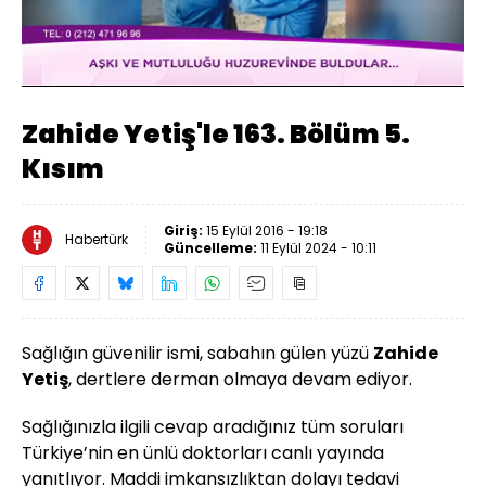
Yüklendi
:
3.60%
Sesi
Oynatma
Aç
Hızı
Zahide Yetiş'le 163. Bölüm 5.
Kısım
Giriş:
15 Eylül 2016 - 19:18
Habertürk
Güncelleme:
11 Eylül 2024 - 10:11
Sağlığın güvenilir ismi, sabahın gülen yüzü
Zahide
Yetiş
, dertlere derman olmaya devam ediyor.
Sağlığınızla ilgili cevap aradığınız tüm soruları
Türkiye’nin en ünlü doktorları canlı yayında
yanıtlıyor. Maddi imkansızlıktan dolayı tedavi