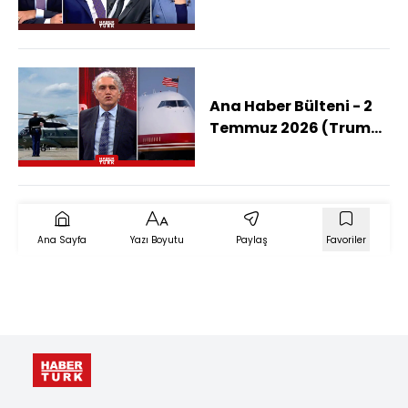
Parti Hareketi CHP'yi
Parçalayacak Mı?)
Ana Haber Bülteni - 2
Temmuz 2026 (Trump
Ankara'ya Çıkarma
Yapıyor! Bin Kişilik Dev
Heyet Geliyor)
Ana Sayfa
Yazı Boyutu
Paylaş
Favoriler