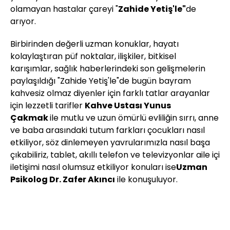
olamayan hastalar çareyi "
Zahide Yetiş'le"
de
arıyor.
Birbirinden değerli uzman konuklar, hayatı
kolaylaştıran püf noktalar, ilişkiler, bitkisel
karışımlar, sağlık haberlerindeki son gelişmelerin
paylaşıldığı "Zahide Yetiş'le"de bugün bayram
kahvesiz olmaz diyenler için farklı tatlar arayanlar
için lezzetli tarifler
Kahve Ustası Yunus
Çakmak
ile mutlu ve uzun ömürlü evliliğin sırrı, anne
ve baba arasındaki tutum farkları çocukları nasıl
etkiliyor, söz dinlemeyen yavrularımızla nasıl başa
çıkabiliriz, tablet, akıllı telefon ve televizyonlar aile içi
iletişimi nasıl olumsuz etkiliyor konuları ise
Uzman
Psikolog Dr. Zafer Akıncı
ile konuşuluyor.