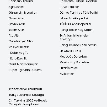
Saatlerin Anlamı
Üniversite Taban Puanları
Aşk Sözleri
Rüya Tabirleri
Günaydın Mesajları
Dünya Tarihi ve Türk Tarihi
Gram Altın
İslam Ansiklopedisi
Çeyrek Altın
TÜBİTAK Ansiklopedisi
Yarım Altın
Hangi Besin Kaç Kalori
Ata Altın
Eş Anlamlı Kelimeler
Sözlüğü
Cumhuriyet Altını
Hangi Kelime Nasıl Yazılır?
22 Ayar Bilezik
En Güzel Sözler
1 Dolar Kaç TL
Metrobüs Durakları
1 Euro Kaç TL
Marmaray Durakları
Canlı Maç Sonuçları
Erkek İsimleri
Süper Lig Puan Durumu
Kız İsimleri
Atasözleri ve Anlamları
Türkçe Deyimler Sözlüğü
Çin Takvimi 2026 ve Bebek
Cinsiyeti Hesaplama