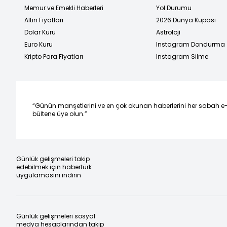
Memur ve Emekli Haberleri
Yol Durumu
Altın Fiyatları
2026 Dünya Kupası
Dolar Kuru
Astroloji
Euro Kuru
Instagram Dondurma
Kripto Para Fiyatları
Instagram Silme
“Günün manşetlerini ve en çok okunan haberlerini her sabah e
bültene üye olun.”
Günlük gelişmeleri takip
edebilmek için habertürk
uygulamasını indirin
Günlük gelişmeleri sosyal
medya hesaplarından takip