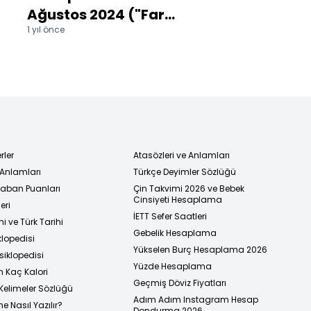
Ağustos 2024 ("Farz
Ağustos 2024 (
1 yıl önce
1 yıl önce
Et Ki Sen Yoksun"
Alabildiğine
sergisinin detayları
İstanbul" sergi
neler?)
kitabının detay
ne?)
rler
Atasözleri ve Anlamları
 Anlamları
Türkçe Deyimler Sözlüğü
 Taban Puanları
Çin Takvimi 2026 ve Bebek
Cinsiyeti Hesaplama
eri
İETT Sefer Saatleri
i ve Türk Tarihi
Gebelik Hesaplama
klopedisi
Yükselen Burç Hesaplama 2026
siklopedisi
Yüzde Hesaplama
n Kaç Kalori
Geçmiş Döviz Fiyatları
Kelimeler Sözlüğü
Adım Adım Instagram Hesap
e Nasıl Yazılır?
Dondurma 2026