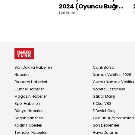
2024 (Oyuncu Buğra
1 yıl önce
1
Gülsoy Ne
Yapsak'ta)
Son Dakika Haberleri
Canlı Borsa
Haberler
Namaz Vakitleri 2026
Ekonomi Haberleri
Cuma Namazı Vakitler
Güncel Haberler
Nöbetçi Eczaneler
Magazin Haberleri
İstiklal Marşı
Spor Haberleri
E Okul VBS
Dünya Haberleri
E Devlet Giriş
Sağlık Haberleri
Günlük Burç Yorumları
Kadın Haberleri
Son Depremler
Teknoloji Haberleri
Hava Durumu