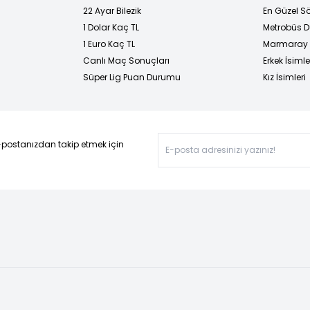
22 Ayar Bilezik
En Güzel Sö
1 Dolar Kaç TL
Metrobüs D
1 Euro Kaç TL
Marmaray D
Canlı Maç Sonuçları
Erkek İsimle
Süper Lig Puan Durumu
Kız İsimleri
-postanızdan takip etmek için