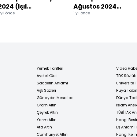
2024 (Işıl
Ağustos 2024
 yıl önce
1 yıl önce
Kasapoğlu'nu
(''Arda Turan:
anlatan
Yüzleşme'' belgeseli
'Anlatmadan
ne anlatıyor?)
Yapamam'
belgeselinin
detayları ne?)
Yemek Tarifleri
Video Habe
Ayetel Kürsi
TDK Sözlük
i
Saatlerin Anlamı
Üniversite
Aşk Sözleri
Rüya Tabirl
Günaydın Mesajları
Dünya Tarih
Gram Altın
İslam Ansi
Çeyrek Altın
TÜBİTAK An
Yarım Altın
Hangi Besi
Ata Altın
Eş Anlamlı 
Cumhuriyet Altını
Hangi Kelim