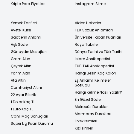
Kripto Para Fiyatları
Instagram Silme
Yemek Tarifleri
Video Haberler
Ayetel Kürsi
TDK Sözlük Anlamları
Saatlerin Anlamı
Üniversite Taban Puanları
Aşk Sözleri
Rüya Tabirleri
Günaydın Mesajları
Dünya Tarihi ve Türk Tarihi
Gram Altın
İslam Ansiklopedisi
Çeyrek Altın
TÜBİTAK Ansiklopedisi
Yarım Altın
Hangi Besin Kaç Kalori
Ata Altın
Eş Anlamlı Kelimeler
Sözlüğü
Cumhuriyet Altını
Hangi Kelime Nasıl Yazılır?
22 Ayar Bilezik
En Güzel Sözler
1 Dolar Kaç TL
Metrobüs Durakları
1 Euro Kaç TL
Marmaray Durakları
Canlı Maç Sonuçları
Erkek İsimleri
Süper Lig Puan Durumu
Kız İsimleri