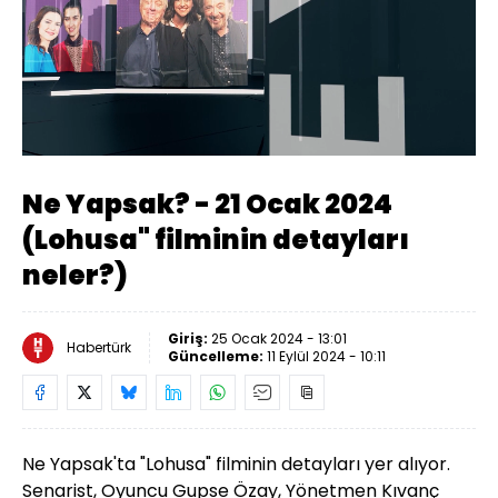
Yüklendi
:
2.32%
Sesi
Oynatma
Aç
Hızı
Ne Yapsak? - 21 Ocak 2024
(Lohusa" filminin detayları
neler?)
Giriş:
25 Ocak 2024 - 13:01
Habertürk
Güncelleme:
11 Eylül 2024 - 10:11
Ne Yapsak'ta "Lohusa" filminin detayları yer alıyor.
Senarist, Oyuncu Gupse Özay, Yönetmen Kıvanç