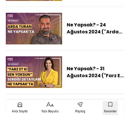
'Anlatmadan
Yapamam'
belgeselinin detayları
ne?)
Ne Yapsak? - 24
Ağustos 2024 (''Arda
Turan: Yüzleşme''
belgeseli ne
anlatıyor?)
Ne Yapsak? - 31
Ağustos 2024 ("Farz Et
Ki Sen Yoksun"
sergisinin detayları
neler?)
Ana Sayfa
Yazı Boyutu
Paylaş
Favoriler