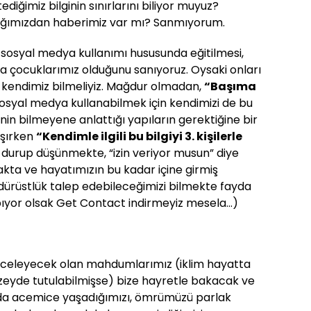
ediğimiz bilginin sınırlarını biliyor muyuz?
acağımızdan haberimiz var mı? Sanmıyorum.
 sosyal medya kullanımı hususunda eğitilmesi,
ca çocuklarımız olduğunu sanıyoruz. Oysaki onları
 kendimiz bilmeliyiz. Mağdur olmadan,
“Başıma
yal medya kullanabilmek için kendimizi de bu
enin bilmeyene anlattığı yapıların gerektiğine bir
aşırken
“Kendimle ilgili bu bilgiyi 3. kişilerle
 durup düşünmekte, “izin veriyor musun” diye
akta ve hayatımızın bu kadar içine girmiş
e dürüstlük talep edebileceğimizi bilmekte fayda
ıyor olsak Get Contact indirmeyiz mesela...)
rı inceleyecek olan mahdumlarımız (iklim hayatta
yde tutulabilmişse) bize hayretle bakacak ve
 da acemice yaşadığımızı, ömrümüzü parlak