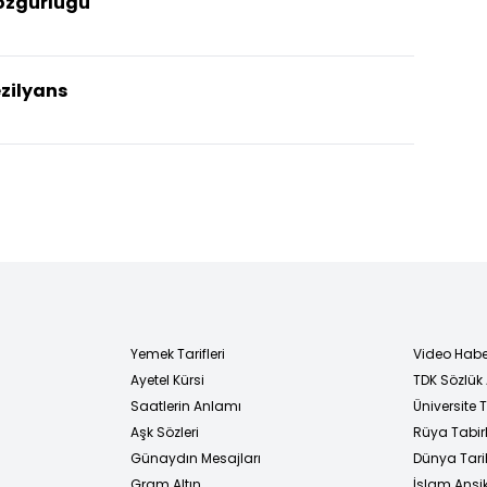
özgürlüğü
ezilyans
Yemek Tarifleri
Video Habe
Ayetel Kürsi
TDK Sözlük
i
Saatlerin Anlamı
Üniversite
Aşk Sözleri
Rüya Tabirl
Günaydın Mesajları
Dünya Tarih
Gram Altın
İslam Ansi