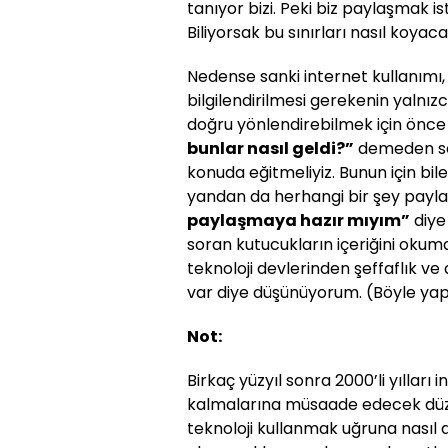
tanıyor bizi. Peki biz paylaşmak ist
Biliyorsak bu sınırları nasıl koy
Nedense sanki internet kullanımı,
bilgilendirilmesi gerekenin yalnız
doğru yönlendirebilmek için önce
bunlar nasıl geldi?”
demeden sos
konuda eğitmeliyiz. Bunun için bil
yandan da herhangi bir şey payl
paylaşmaya hazır mıyım”
diye
soran kutucukların içeriğini okum
teknoloji devlerinden şeffaflık v
var diye düşünüyorum. (Böyle yap
Not:
Birkaç yüzyıl sonra 2000’li yılla
kalmalarına müsaade edecek düze
teknoloji kullanmak uğruna nasıl