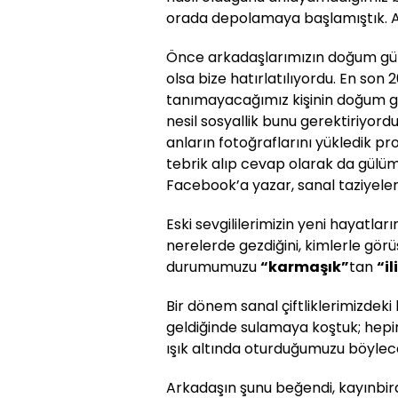
orada depolamaya başlamıştık. 
Önce arkadaşlarımızın doğum gün
olsa bize hatırlatılıyordu. En so
tanımayacağımız kişinin doğum
nesil sosyallik bunu gerektiriyordu
anların fotoğraflarını yükledik p
tebrik alıp cevap olarak da gülüm
Facebook’a yazar, sanal taziyeler
Eski sevgililerimizin yeni hayatlar
nerelerde gezdiğini, kimlerle görüştü
durumumuzu
“karmaşık”
tan
“il
Bir dönem sanal çiftliklerimizdeki
geldiğinde sulamaya koştuk; hepim
ışık altında oturduğumuzu böylec
Arkadaşın şunu beğendi, kayınbir