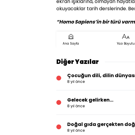
ekran ışıklarına, olmayan hayatla
okuyacaklar tarih derslerinde. Be
“Homo Sapiens’in bir türü varmış
Ana Sayfa
Yazı Boyutu
Diğer Yazılar
Çocuğun dili, dilin dünyas
8 yıl önce
Gelecek gelirken...
8 yıl önce
Doğal gıda gerçekten doğ
8 yıl önce