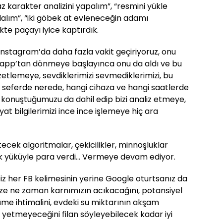
az karakter analizini yapalım”, “resmini yükle
alım”, “iki göbek at evleneceğin adamı
kte paçayı iyice kaptırdık.
 Instagram’da daha fazla vakit geçiriyoruz, onu
sapp’tan dönmeye başlayınca onu da aldı ve bu
zetlemeye, sevdiklerimizi sevmediklerimizi, bu
r seferde nerede, hangi cihaza ve hangi saatlerde
r konuştuğumuzu da dahil edip bizi analiz etmeye,
at bilgilerimizi ince ince işlemeye hiç ara
ecek algoritmalar, çekicilikler, minnoşluklar
 yüküyle para verdi... Vermeye devam ediyor.
 her FB kelimesinin yerine Google oturtsanız da
rimize ne zaman karnımızın acıkacağını, potansiyel
ürüme ihtimalini, evdeki su miktarının akşam
yetmeyeceğini filan söyleyebilecek kadar iyi