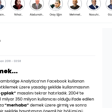
sin
Nihal
Abdurrahman
Oray Eğin
Mehmet
Nasuhi
Gü
kaya
Bengisu
Yıldırım
Açar
Güngör
Şi
Karaca
n
san 2018 - 03:58
mek...
Cambridge Analytica’nın Facebook kullanan
i etkilemek üzere yasadışı şekilde kullanmasının
 çıplak”
masalını tekrar hatırladık. 2004’te
milyar 350 milyon kullanıcısı olduğu ifade edilen
za
“merhaba”
demek üzere girmiş ve sonra
ir şekilde hayatımızın önemli bir bölümünü