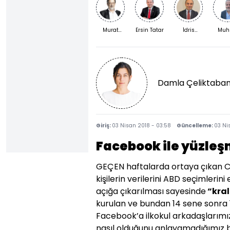
Murat
Ersin Tatar
İdris
Muh
Bardakçı
Kardaş
Kızıl
Damla Çeliktaba
Giriş:
03 Nisan 2018 - 03:58
Güncelleme:
03 Ni
Facebook ile yüzleş
GEÇEN haftalarda ortaya çıkan 
kişilerin verilerini ABD seçimlerin
açığa çıkarılması sayesinde
“kral
kurulan ve bundan 14 sene sonra 1 
Facebook’a ilkokul arkadaşlarımı
nasıl olduğunu anlayamadığımız b