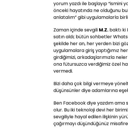
yorum yazdı ile başlayıp “ismini y
önceki hayatında ne olduğunu bul
anlatalım” gibi uygulamalarla birli
Zaman içinde sevgili
M.Z.
baktı ki
satın aldı; bütün sohbetler What
şekilde her an, her yerden bizi gö
uygulamalara giriş yaptığımız he
girdiğimizi, arkadaşlarımızla nele
ona fütursuzca verdiğimiz özel hay
vermedi.
Bizi daha çok bilgi vermeye yönelt
düşünsünler diye adamlarına eşek
Ben Facebook diye yazdım ama siz
olur. Bu iki teknoloji devi her bi
sevgiliyle hayal edilen ilişkinin y
çağırmayı düşündüğünüz misafire 