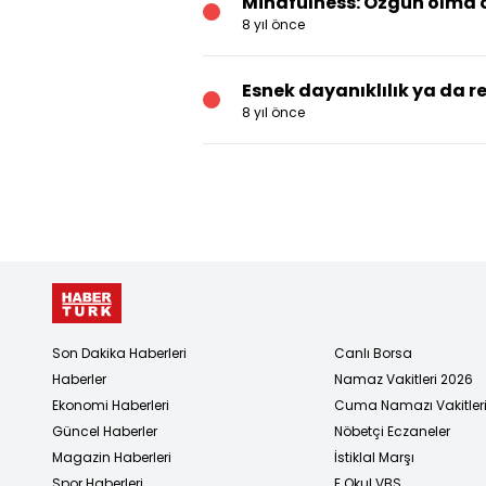
Mindfulness: Özgün olma 
8 yıl önce
Esnek dayanıklılık ya da r
8 yıl önce
Son Dakika Haberleri
Canlı Borsa
Haberler
Namaz Vakitleri 2026
Ekonomi Haberleri
Cuma Namazı Vakitler
Güncel Haberler
Nöbetçi Eczaneler
Magazin Haberleri
İstiklal Marşı
Spor Haberleri
E Okul VBS