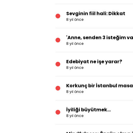
Sevginin fiil hali: Dikkat
8 yıl önce
'Anne, senden 3 isteğim va
8 yıl önce
Edebiyat ne işe yarar?
8 yıl önce
Korkunç bir İstanbul masa
8 yıl önce
İyiliği büyütmek...
8 yıl önce