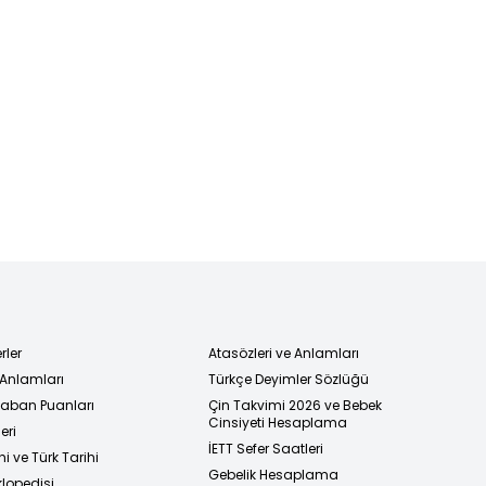
rler
Atasözleri ve Anlamları
 Anlamları
Türkçe Deyimler Sözlüğü
 Taban Puanları
Çin Takvimi 2026 ve Bebek
Cinsiyeti Hesaplama
eri
İETT Sefer Saatleri
i ve Türk Tarihi
Gebelik Hesaplama
klopedisi