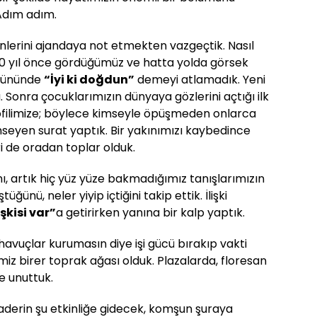
Adım adım.
lerini ajandaya not etmekten vazgeçtik. Nasıl
n 20 yıl önce gördüğümüz ve hatta yolda görsek
 gününde
“İyi ki doğdun”
demeyi atlamadık. Yeni
. Sonra çocuklarımızın dünyaya gözlerini açtığı ilk
rofilimize; böylece kimseyle öpüşmeden onlarca
seyen surat yaptık. Bir yakınımızı kaybedince
i de oradan toplar olduk.
ını, artık hiç yüz yüze bakmadığımız tanışlarımızın
ğünü, neler yiyip içtiğini takip ettik. İlişki
işkisi var”
a getirirken yanına bir kalp yaptık.
 havuçlar kurumasın diye işi gücü bırakıp vakti
iz birer toprak ağası olduk. Plazalarda, floresan
e unuttuk.
aderin şu etkinliğe gidecek, komşun şuraya