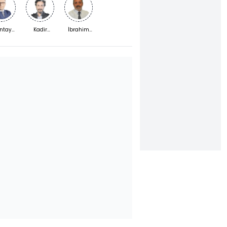
ntay
Kadir
İbrahim
mşek
Kaymakçı
Yıldız