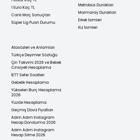
Metrobüs Durakları
1 Euro Kaç TL
Marmaray Durakları
Canlı Maç Sonuçları
Erkek İsimleri
Süper Lig Puan Durumu
Kız İsimleri
Atasözleri ve Anlamları
Türkçe Deyimler Sözlüğü
Çin Takvimi 2026 ve Bebek
Cinsiyeti Hesaplama
İETT Sefer Saatleri
Gebelik Hesaplama
Yükselen Burç Hesaplama
2026
Yüzde Hesaplama
Geçmiş Döviz Fiyatları
Adım Adım Instagram
Hesap Dondurma 2026
Adım Adım Instagram
Hesap Silme 2026