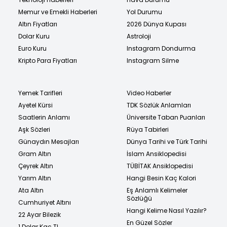
Memur ve Emekli Haberleri
Yol Durumu
Altın Fiyatları
2026 Dünya Kupası
Dolar Kuru
Astroloji
Euro Kuru
Instagram Dondurma
Kripto Para Fiyatları
Instagram Silme
Yemek Tarifleri
Video Haberler
Ayetel Kürsi
TDK Sözlük Anlamları
Saatlerin Anlamı
Üniversite Taban Puanları
Aşk Sözleri
Rüya Tabirleri
Günaydın Mesajları
Dünya Tarihi ve Türk Tarihi
Gram Altın
İslam Ansiklopedisi
Çeyrek Altın
TÜBİTAK Ansiklopedisi
Yarım Altın
Hangi Besin Kaç Kalori
Ata Altın
Eş Anlamlı Kelimeler
Sözlüğü
Cumhuriyet Altını
Hangi Kelime Nasıl Yazılır?
22 Ayar Bilezik
En Güzel Sözler
1 Dolar Kaç TL