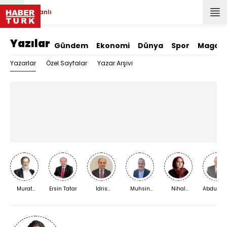
Canlı
Yazılar
Gündem
Ekonomi
Dünya
Spor
Magazi
Yazarlar
Özel Sayfalar
Yazar Arşivi
Murat
Ersin Tatar
İdris
Muhsin
Nihal
Abdurra
Bardakçı
Kardaş
Kızılkaya
Bengisu
Yıldırım
Karaca