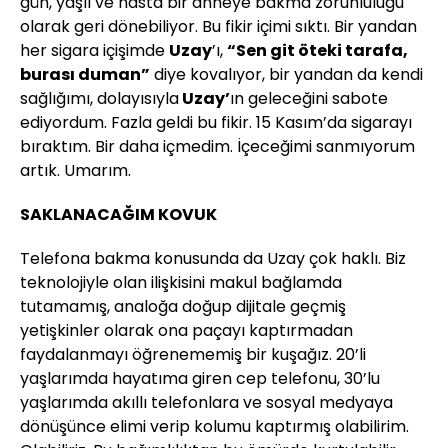
gün, yaşlı ve hasta bir anneye bakma zorunluluğu
olarak geri dönebiliyor. Bu fikir içimi sıktı. Bir yandan
her sigara içişimde
Uzay
’ı,
“Sen git öteki tarafa,
burası duman”
diye kovalıyor, bir yandan da kendi
sağlığımı, dolayısıyla
Uzay’
ın geleceğini sabote
ediyordum. Fazla geldi bu fikir. 15 Kasım’da sigarayı
bıraktım. Bir daha içmedim. İçeceğimi sanmıyorum
artık. Umarım.
SAKLANACAĞIM KOVUK
Telefona bakma konusunda da Uzay çok haklı. Biz
teknolojiyle olan ilişkisini makul bağlamda
tutamamış, analoğa doğup dijitale geçmiş
yetişkinler olarak ona paçayı kaptırmadan
faydalanmayı öğrenememiş bir kuşağız. 20’li
yaşlarımda hayatıma giren cep telefonu, 30’lu
yaşlarımda akıllı telefonlara ve sosyal medyaya
dönüşünce elimi verip kolumu kaptırmış olabilirim.