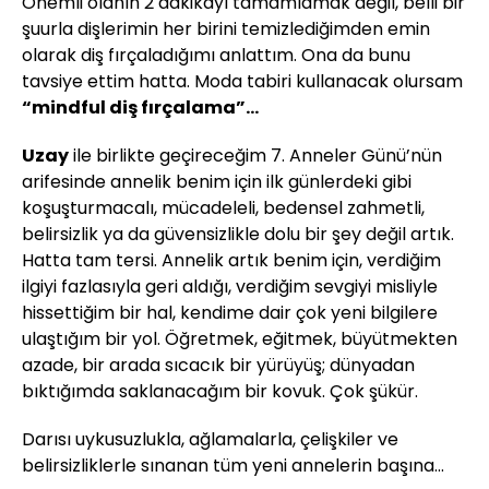
Önemli olanın 2 dakikayı tamamlamak değil, belli bir
şuurla dişlerimin her birini temizlediğimden emin
olarak diş fırçaladığımı anlattım. Ona da bunu
tavsiye ettim hatta. Moda tabiri kullanacak olursam
“mindful diş fırçalama”...
Uzay
ile birlikte geçireceğim 7. Anneler Günü’nün
arifesinde annelik benim için ilk günlerdeki gibi
koşuşturmacalı, mücadeleli, bedensel zahmetli,
belirsizlik ya da güvensizlikle dolu bir şey değil artık.
Hatta tam tersi. Annelik artık benim için, verdiğim
ilgiyi fazlasıyla geri aldığı, verdiğim sevgiyi misliyle
hissettiğim bir hal, kendime dair çok yeni bilgilere
ulaştığım bir yol. Öğretmek, eğitmek, büyütmekten
azade, bir arada sıcacık bir yürüyüş; dünyadan
bıktığımda saklanacağım bir kovuk. Çok şükür.
Darısı uykusuzlukla, ağlamalarla, çelişkiler ve
belirsizliklerle sınanan tüm yeni annelerin başına...