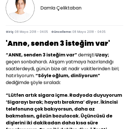
Damla Çeliktaban
Giriş:
08 Mayıs 2018 - 04:05
Güncelleme:
08 Mayıs 2018 - 04:05
'Anne, senden 3 isteğim var'
“ANNE, senden 3 isteğim var”
demişti
Uzay;
geçen sonbahardı. Akşam yatmaya hazırlandığı
saatlerdeydi, günün bize ait nadir vakitlerinden biri;
hatırlıyorum.
“Söyle oğlum, dinliyorum”
dediğimde şöyle sıraladı:
“Lütfen artık sigara içme. Radyoda duyuyorum
‘Sigarayı bırak; hayatı bırakma’ diyor. İkincisi
telefonuna çok bakıyorsun, daha az
bakmalısın, gözün bozulacak. Üçüncüsü de
dişlerini iki dakikadan daha kısa süre