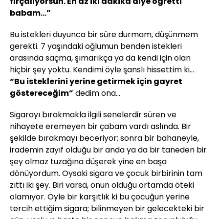
fırçalıyorsun. En az iki dakika diye öğretti
babam...”
Bu istekleri duyunca bir süre durmam, düşünmem
gerekti. 7 yaşındaki oğlumun benden istekleri
arasında saçma, şımarıkça ya da kendi için olan
hiçbir şey yoktu. Kendimi öyle şanslı hissettim ki...
“Bu isteklerini yerine getirmek için gayret
göstereceğim”
dedim ona...
Sigarayı bırakmakla ilgili senelerdir süren ve
nihayete eremeyen bir çabam vardı aslında. Bir
şekilde bırakmayı beceriyor; sonra bir bahaneyle,
irademin zayıf olduğu bir anda ya da bir taneden bir
şey olmaz tuzağına düşerek yine en başa
dönüyordum. Oysaki sigara ve çocuk birbirinin tam
zıttı iki şey. Biri varsa, onun olduğu ortamda öteki
olamıyor. Öyle bir karşıtlık ki bu çocuğun yerine
tercih ettiğim sigara; bilinmeyen bir gelecekteki bir