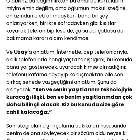
Olabiliriz. Bu bağımlılıktan bu ömürde kurtulabilir
miyim emin değilim, ama oğlumun makul isteğine,
en azından o etrafımdayken, bana bir şey
anlatıyorken, birlikte sofradayken gibi kısıtlar
koyarak telefon bip’lese de, çalsa da, çatlasa da
bakmama kararı aldım kendimce.
Ve
Uzay
’a anlattım. İnternetle, cep telefonlarıyla,
akıllı telefonlarla hangi yaşta tanıştığımı; bu konuda
bana yol gösterecek, uyaracak kimse olmadığını;
telefonu kafama dayayıp konuşmaktan bile son
birkaç senede vazgeçtiğimi anlattım. Şunu da
ekleyerek:
“Sen ve senin yaşıtlarının teknolojiyle
kuracağı ilişki, ben ve benim yaşıtlarımdan çok
daha bilinçli olacak. Biz bu konuda size göre
cahil kalacağız.”
Son isteği olan diş fırçalama dakikaları hususunda
benim de ona söyleyecek bir sözüm oldu neyse ki...