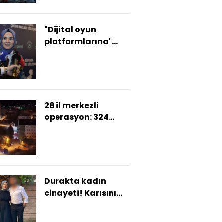
"Dijital oyun
platformlarına"
ilişkin açıklama
28 il merkezli
operasyon: 324
gözaltı
Durakta kadın
cinayeti! Karısını
başından vurdu!