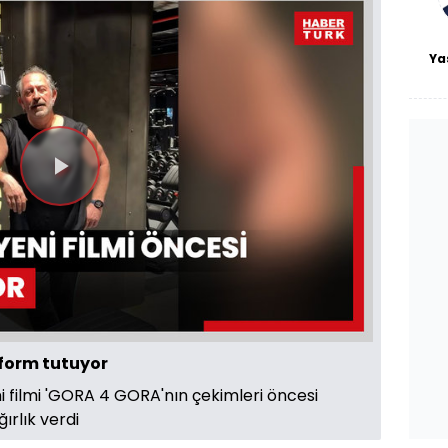
Ya
Videoyu
Oynat
 form tutuyor
filmi 'GORA 4 GORA'nın çekimleri öncesi
rlık verdi