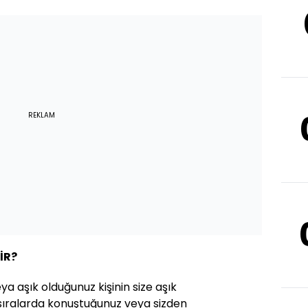
REKLAM
İR?
eya aşık olduğunuz kişinin size aşık
 sıralarda konuştuğunuz veya sizden