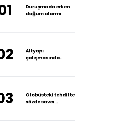
01
Duruşmada erken
doğum alarmı
02
Altyapı
çalışmasında
göçük: 2 yaralı
03
Otobüsteki tehditte
sözde savcı
tutuklandı!