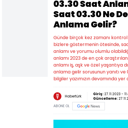
03.30 Saat Anla
Saat 03.30 Ne 
Anlama Gelir?
Günde birçok kez zamanı kontrol
bizlere göstermenin ötesinde, saat
anlamı ve yorumu olumlu olabildiği
anlamı 2023 de en çok araştırılanl
anlamı iş, aşk ve özel yaşantıya d
anlama gelir sorusunun yanıtı ve
bilgiler yazımızın devamında yer a
Giriş:
27.11.2023 - 11
Habertürk
Güncelleme:
27.11.
ABONE OL