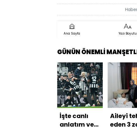
Haber
Ana Sayfa
Yazı Boyutu
GÜNÜN ÖNEMLİ MANŞETL
İşte canlı
Aileyi te
anlatım ve
eden 3 z
istatistikler!
tutuklan