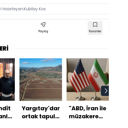
i Hazırlayan:
Kubilay Kos
Paylaş
Favoriler
ERİ
hdit
Yargıtay'dan
"ABD, İran ile
Tru
anlı
ortak tapulu
müzakere
kon
dı
arsalar için
yapmaya
izin