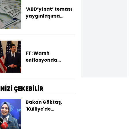
‘ABD’yi sat’ teması
yaygınlaşırsa
euroda değerlenme
bekleniyor
FT: Warsh
enflasyonda
yükseliş sürerse faiz
artırımına hazır
İNİZİ ÇEKEBİLİR
Bakan Göktaş,
'Külliye'de
Ramazan' etkinlik
alanını ziyaret etti