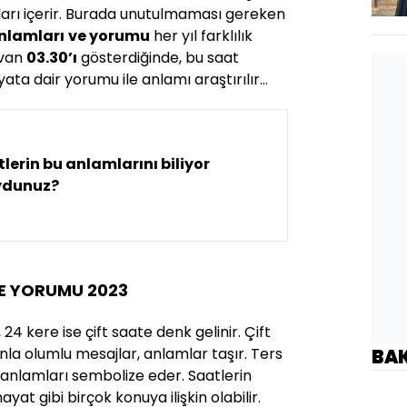
ları içerir. Burada unutulmaması gereken
anlamları
ve yorumu
her yıl farklılık
ovan
03.30’ı
gösterdiğinde, bu saat
yata dair yorumu ile anlamı araştırılır...
lerin bu anlamlarını biliyor
dunuz?
VE YORUMU 2023
24 kere ise çift saate denk gelinir. Çift
anla olumlu mesajlar, anlamlar taşır. Ters
BA
 anlamları sembolize eder. Saatlerin
ayat gibi birçok konuya ilişkin olabilir.