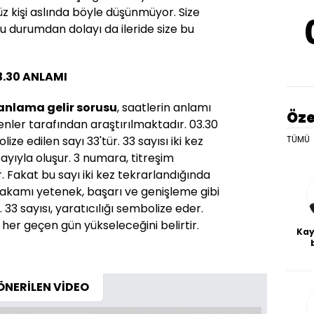
z kişi aslında böyle düşünmüyor. Size
Bu durumdan dolayı da ileride size bu
.30 ANLAMI
anlama gelir sorusu
, saatlerin anlamı
Öze
nler tarafından araştırılmaktadır. 03.30
lize edilen sayı 33'tür. 33 sayısı iki kez
TÜMÜ
ayıyla oluşur. 3 numara, titreşim
. Fakat bu sayı iki kez tekrarlandığında
rakamı yetenek, başarı ve genişleme gibi
 33 sayısı, yaratıcılığı sembolize eder.
z her geçen gün yükseleceğini belirtir.
Kay
De
haf
a
ÖNERİLEN VİDEO
bl