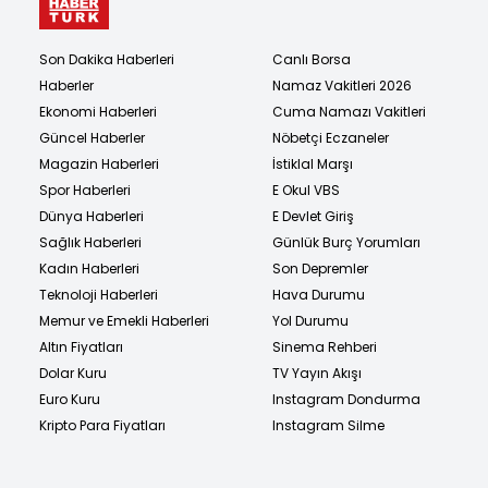
Son Dakika Haberleri
Canlı Borsa
Haberler
Namaz Vakitleri 2026
Ekonomi Haberleri
Cuma Namazı Vakitleri
Güncel Haberler
Nöbetçi Eczaneler
Magazin Haberleri
İstiklal Marşı
Spor Haberleri
E Okul VBS
Dünya Haberleri
E Devlet Giriş
Sağlık Haberleri
Günlük Burç Yorumları
Kadın Haberleri
Son Depremler
Teknoloji Haberleri
Hava Durumu
Memur ve Emekli Haberleri
Yol Durumu
Altın Fiyatları
Sinema Rehberi
Dolar Kuru
TV Yayın Akışı
Euro Kuru
Instagram Dondurma
Kripto Para Fiyatları
Instagram Silme