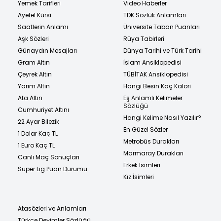
Yemek Tarifleri
Video Haberler
Ayetel Kürsi
TDK Sözlük Anlamları
Saatlerin Anlamı
Üniversite Taban Puanları
Aşk Sözleri
Rüya Tabirleri
Günaydın Mesajları
Dünya Tarihi ve Türk Tarihi
Gram Altın
İslam Ansiklopedisi
Çeyrek Altın
TÜBİTAK Ansiklopedisi
Yarım Altın
Hangi Besin Kaç Kalori
Ata Altın
Eş Anlamlı Kelimeler
Sözlüğü
Cumhuriyet Altını
Hangi Kelime Nasıl Yazılır?
22 Ayar Bilezik
En Güzel Sözler
1 Dolar Kaç TL
Metrobüs Durakları
1 Euro Kaç TL
Marmaray Durakları
Canlı Maç Sonuçları
Erkek İsimleri
Süper Lig Puan Durumu
Kız İsimleri
Atasözleri ve Anlamları
Türkçe Deyimler Sözlüğü