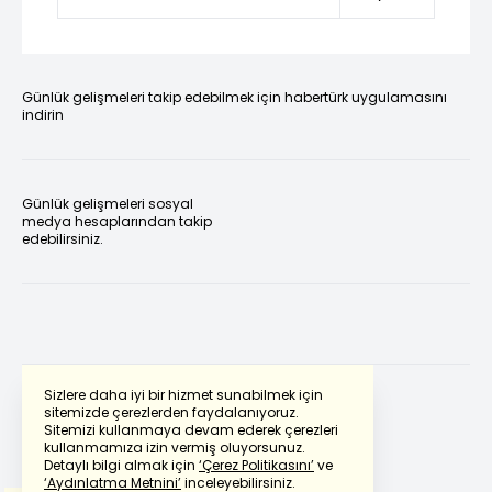
Günlük gelişmeleri takip edebilmek için habertürk uygulamasını
indirin
Günlük gelişmeleri sosyal
medya hesaplarından takip
edebilirsiniz.
Sizlere daha iyi bir hizmet sunabilmek için
sitemizde çerezlerden faydalanıyoruz.
Sitemizi kullanmaya devam ederek çerezleri
Powered by
Translate
kullanmamıza izin vermiş oluyorsunuz.
Detaylı bilgi almak için
‘Çerez Politikasını’
ve
‘Aydınlatma Metnini’
inceleyebilirsiniz.