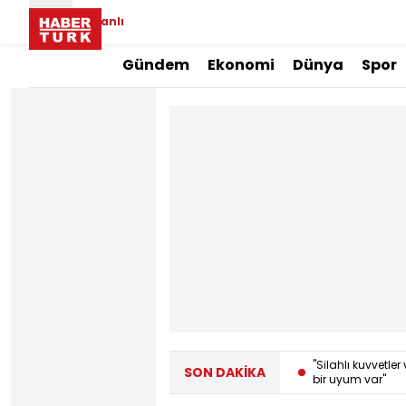
Canlı
Gündem
Ekonomi
Dünya
Spor
"Silahlı kuvvetl
SON DAKİKA
Tarlayı ateşe veren zanlı yakalandı
bir uyum var"