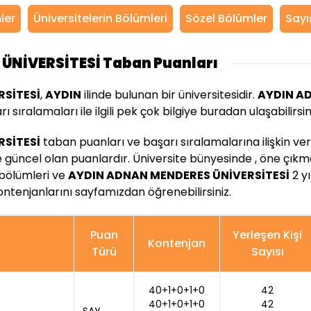
mler
Üniversitelerin Bölümleri
Sözel Bölümler
Sayı
ÜNİVERSİTESİ Taban Puanları
SİTESİ
,
AYDIN
ilinde bulunan bir
üniversitesidir.
AYDIN A
sıralamaları ile ilgili pek çok bilgiye buradan ulaşabilirsin
SİTESİ
taban puanları ve başarı sıralamalarına ilişkin ve
e güncel olan puanlardır. Üniversite bünyesinde , öne çık
k bölümleri ve
AYDIN ADNAN MENDERES ÜNİVERSİTESİ
2 yı
ontenjanlarını sayfamızdan öğrenebilirsiniz.
Puan
Yerleşen Kişi
Kontenjan
Türü
Sayısı
40+1+0+1+0
42
40+1+0+1+0
42