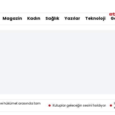
Magazin
Kadın
Sağlık
Yazılar
Teknoloji
G
er ve hükümet arasında tam
Kutuplar geleceğin sesini fısıldıyor