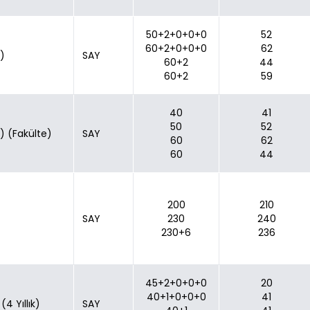
50+2+0+0+0
52
60+2+0+0+0
62
e)
SAY
60+2
44
60+2
59
40
41
50
52
e) (Fakülte)
SAY
60
62
60
44
200
210
SAY
230
240
230+6
236
45+2+0+0+0
20
40+1+0+0+0
41
4 Yıllık)
SAY