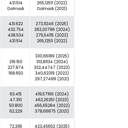
431.514
265,12511 (2022)
Dolmadı
Dolmadı (2021)
431.622
273,11246 (2025)
432.754
263,20796 (2024)
438.534
275,54115 (2023)
431.514
265,12511 (2022)
330,66189 (2025)
216.150
313,81134 (2024)
227.874
332,44747 (2023)
168.650
340,62319 (2022)
297,27499 (2021)
63.415
419,57166 (2024)
47.310
462,26251 (2023)
50.800
456,65284 (2022)
62.229
378,66875 (2021)
72.295
423,45652 (2025)