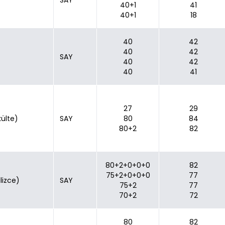
SAY
40+1
41
40+1
18
40
42
40
42
SAY
40
42
40
41
27
29
külte)
SAY
80
84
80+2
82
80+2+0+0+0
82
75+2+0+0+0
77
ilizce)
SAY
75+2
77
70+2
72
80
82