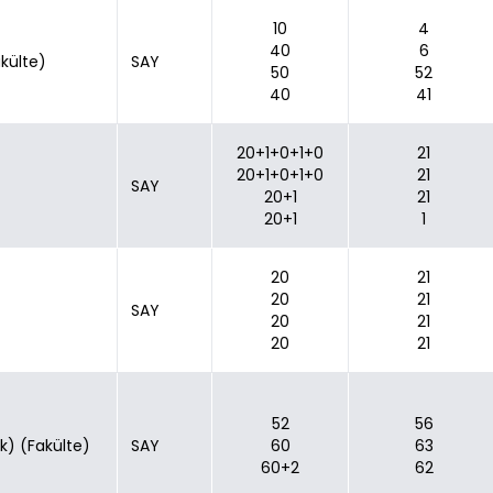
10
4
40
6
akülte)
SAY
50
52
40
41
20+1+0+1+0
21
20+1+0+1+0
21
SAY
20+1
21
20+1
1
20
21
20
21
SAY
20
21
20
21
52
56
ık) (Fakülte)
SAY
60
63
60+2
62