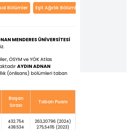
sal Bölümler
Eşit Ağırlık Bölümleri
Dil Bölümleri
T
DNAN MENDERES ÜNİVERSİTESİ
iz.
riler, ÖSYM ve YÖK Atlas
maktadır
AYDIN ADNAN
llık (önlisans) bölümleri taban
Başarı
Taban Puanı
Sırası
432.754
263,20796 (2024)
438.534
275,54115 (2023)