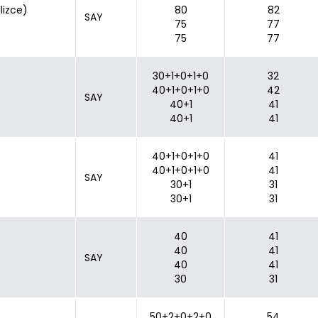
ilizce)
80
82
SAY
75
77
75
77
30+1+0+1+0
32
40+1+0+1+0
42
SAY
40+1
41
40+1
41
40+1+0+1+0
41
40+1+0+1+0
41
SAY
30+1
31
30+1
31
40
41
40
41
SAY
40
41
30
31
50+2+0+2+0
54