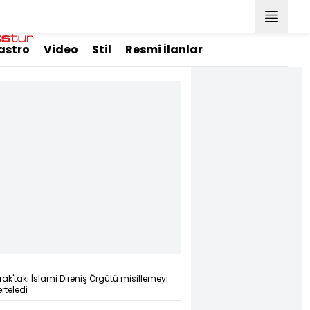
astro
Video
Stil
Resmi İlanlar
Irak'taki İslami Direniş Örgütü misillemeyi
"AB ile AEB üyeliği ayn
erteledi