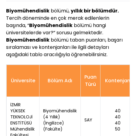
Biyomühendislik
bölümü,
yıllık bir bölümdür.
Tercih döneminde en çok merak edilenlerin
başında, “
Biyomühendislik
bölümü hangi
üniversitelerde var?” sorusu gelmektedir.
Biyomühendislik
bölümü taban puanları, başarı
sıralaması ve kontenjanları ile ilgili detayları
aşağıdaki tablo aracılığıyla öğrenebilirsiniz.
Puan
Üniversite
Bölüm Adı
Kontenjan
Türü
İZMİR
YÜKSEK
Biyomühendislik
40
TEKNOLOJİ
(4 Yıllık)
40
SAY
ENSTİTÜSÜ
(İngilizce)
40
Mühendislik
(Fakülte)
50
Fakültesi