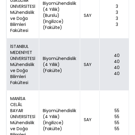
ÜSKÜDAR
Biyomühendislik
ÜNİVERSİTESİ
3
(4 Yıllık)
Mühendislik
3
(Burslu)
SAY
ve Doğa
3
(İngilizce)
Bilimleri
3
(Fakülte)
Fakültesi
İSTANBUL
MEDENİYET
40
ÜNİVERSİTESİ
Biyomühendislik
40
Mühendislik
(4 Yıllık)
SAY
40
ve Doğa
(Fakülte)
40
Bilimleri
Fakültesi
MANİSA
CELÂL
BAYAR
Biyomühendislik
55
ÜNİVERSİTESİ
(4 Yıllık)
55
SAY
Mühendislik
(İngilizce)
55
ve Doğa
(Fakülte)
55
Bilimleri