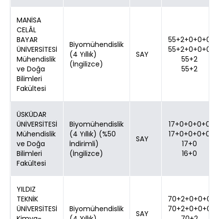
MANİSA
CELÂL
BAYAR
55+2+0+0+0
Biyomühendislik
ÜNİVERSİTESİ
55+2+0+0+0
(4 Yıllık)
SAY
Mühendislik
55+2
(İngilizce)
ve Doğa
55+2
Bilimleri
Fakültesi
ÜSKÜDAR
ÜNİVERSİTESİ
Biyomühendislik
17+0+0+0+0
Mühendislik
(4 Yıllık) (%50
17+0+0+0+0
SAY
ve Doğa
İndirimli)
17+0
Bilimleri
(İngilizce)
16+0
Fakültesi
YILDIZ
TEKNİK
70+2+0+0+0
ÜNİVERSİTESİ
Biyomühendislik
70+2+0+0+0
SAY
Kimya-
(4 Yıllık)
70+2