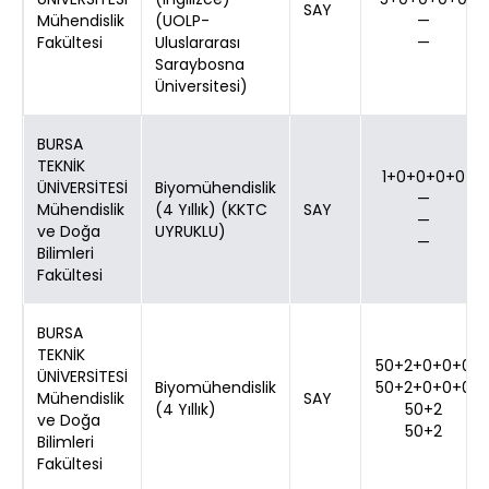
SAY
Mühendislik
(UOLP-
—
Fakültesi
Uluslararası
—
Saraybosna
Üniversitesi)
BURSA
TEKNİK
1+0+0+0+0
ÜNİVERSİTESİ
Biyomühendislik
—
Mühendislik
(4 Yıllık) (KKTC
SAY
—
ve Doğa
UYRUKLU)
—
Bilimleri
Fakültesi
BURSA
TEKNİK
50+2+0+0+0
ÜNİVERSİTESİ
Biyomühendislik
50+2+0+0+0
Mühendislik
SAY
(4 Yıllık)
50+2
ve Doğa
50+2
Bilimleri
Fakültesi