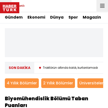
Canlı
Gündem
Ekonomi
Dünya
Spor
Magazin
SON DAKİKA
vinde isyan" açıklaması
Traktörün altında kaldı, kurtarılamadı
A
4 Yıllık Bölümler
2 Yıllık Bölümler
Üniversitelerin
Biyomühendislik Bölümü Taban
Puanları