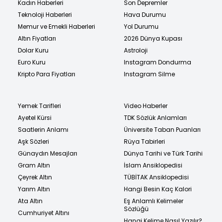
Kadın Haberleri
Son Depremler
Teknoloji Haberleri
Hava Durumu
Memur ve Emekli Haberleri
Yol Durumu
Altın Fiyatları
2026 Dünya Kupası
Dolar Kuru
Astroloji
Euro Kuru
Instagram Dondurma
Kripto Para Fiyatları
Instagram Silme
Yemek Tarifleri
Video Haberler
Ayetel Kürsi
TDK Sözlük Anlamları
Saatlerin Anlamı
Üniversite Taban Puanları
Aşk Sözleri
Rüya Tabirleri
Günaydın Mesajları
Dünya Tarihi ve Türk Tarihi
Gram Altın
İslam Ansiklopedisi
Çeyrek Altın
TÜBİTAK Ansiklopedisi
Yarım Altın
Hangi Besin Kaç Kalori
Ata Altın
Eş Anlamlı Kelimeler
Sözlüğü
Cumhuriyet Altını
Hangi Kelime Nasıl Yazılır?