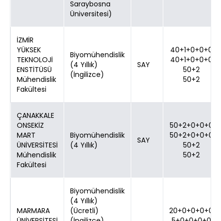
Saraybosna
Üniversitesi)
İZMİR
YÜKSEK
40+1+0+0+0
Biyomühendislik
TEKNOLOJİ
40+1+0+0+0
(4 Yıllık)
SAY
ENSTİTÜSÜ
50+2
(İngilizce)
Mühendislik
50+2
Fakültesi
ÇANAKKALE
ONSEKİZ
50+2+0+0+0
MART
Biyomühendislik
50+2+0+0+0
SAY
ÜNİVERSİTESİ
(4 Yıllık)
50+2
Mühendislik
50+2
Fakültesi
Biyomühendislik
(4 Yıllık)
MARMARA
(Ücretli)
20+0+0+0+0
ÜNİVERSİTESİ
(İngilizce)
5+0+0+0+0