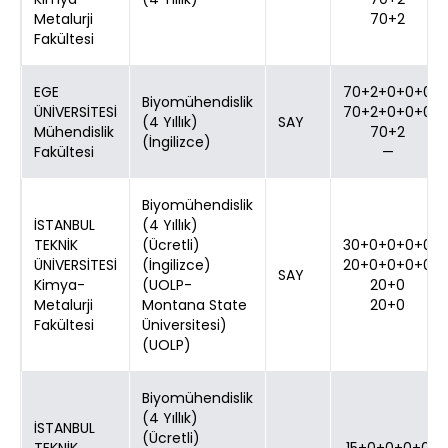
Metalurji
70+2
Fakültesi
EGE
70+2+0+0+0
Biyomühendislik
ÜNİVERSİTESİ
70+2+0+0+0
(4 Yıllık)
SAY
Mühendislik
70+2
(İngilizce)
Fakültesi
—
Biyomühendislik
İSTANBUL
(4 Yıllık)
TEKNİK
(Ücretli)
30+0+0+0+0
ÜNİVERSİTESİ
(İngilizce)
20+0+0+0+0
SAY
Kimya-
(UOLP-
20+0
Metalurji
Montana State
20+0
Fakültesi
Üniversitesi)
(UOLP)
Biyomühendislik
(4 Yıllık)
İSTANBUL
(Ücretli)