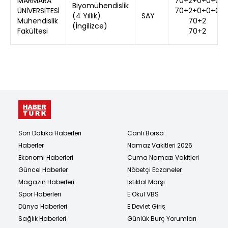
MARMARA
70+2+0+0+0
Biyomühendislik
ÜNİVERSİTESİ
70+2+0+0+0
(4 Yıllık)
SAY
Mühendislik
70+2
(İngilizce)
Fakültesi
70+2
Son Dakika Haberleri
Canlı Borsa
Haberler
Namaz Vakitleri 2026
Ekonomi Haberleri
Cuma Namazı Vakitleri
Güncel Haberler
Nöbetçi Eczaneler
Magazin Haberleri
İstiklal Marşı
Spor Haberleri
E Okul VBS
Dünya Haberleri
E Devlet Giriş
Sağlık Haberleri
Günlük Burç Yorumları