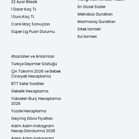
22 Ayar Bilezik
En Güzel Sözler
1 Dolar Kaç TL
Metrobüs Durakları
1 Euro Kaç TL
Marmaray Durakları
Canlı Maç Sonuçları
Erkek İsimleri
Süper Lig Puan Durumu
Kız İsimleri
Atasözleri ve Anlamları
Türkçe Deyimler Sözlüğü
Çin Takvimi 2026 ve Bebek
Cinsiyeti Hesaplama
İETT Sefer Saatleri
Gebelik Hesaplama
Yükselen Burç Hesaplama
2026
Yüzde Hesaplama
Geçmiş Döviz Fiyatları
Adım Adım Instagram
Hesap Dondurma 2026
Adım Adım Instagram