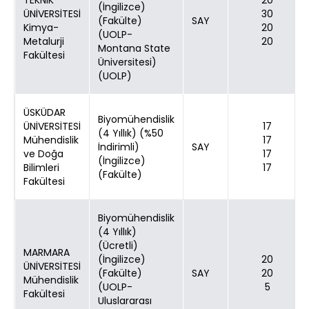
TEKNİK
20
(İngilizce)
ÜNİVERSİTESİ
30
(Fakülte)
SAY
Kimya-
20
(UOLP-
Metalurji
20
Montana State
Fakültesi
Üniversitesi)
(UOLP)
ÜSKÜDAR
Biyomühendislik
ÜNİVERSİTESİ
17
(4 Yıllık) (%50
Mühendislik
17
İndirimli)
SAY
ve Doğa
17
(İngilizce)
Bilimleri
17
(Fakülte)
Fakültesi
Biyomühendislik
(4 Yıllık)
(Ücretli)
MARMARA
(İngilizce)
20
ÜNİVERSİTESİ
(Fakülte)
SAY
20
Mühendislik
(UOLP-
5
Fakültesi
Uluslararası