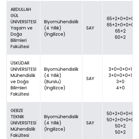
ABDULLAH
GÜL
65+2+0+0+0
ÜNİVERSİTESİ
Biyomühendislik
65+2+0+0+0
Yaşam ve
(4 Yıllık)
SAY
65+2
Doğa
(İngilizce)
60+2
Bilimleri
Fakültesi
ÜSKÜDAR
ÜNİVERSİTESİ
Biyomühendislik
3+0+0+0+1
Mühendislik
(4 Yıllık)
3+0+0+0+1
SAY
ve Doğa
(Burslu)
3+0
Bilimleri
(İngilizce)
4+0
Fakültesi
GEBZE
50+2+0+0+0
TEKNİK
Biyomühendislik
50+2+0+0+0
ÜNİVERSİTESİ
(4 Yıllık)
SAY
50+2
Mühendislik
(İngilizce)
50+2
Fakültesi