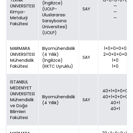
TEKNİK
15+0+0+0+0
(İngilizce)
ÜNİVERSİTESİ
—
(UOLP-
SAY
Kimya-
—
Uluslararası
Metalurji
—
Saraybosna
Fakültesi
Üniversitesi)
(UOLP)
MARMARA
Biyomühendislik
1+0+0+0+0
ÜNİVERSİTESİ
(4 Yıllık)
2+0+0+0+0
SAY
Mühendislik
(İngilizce)
1+0
Fakültesi
(KKTC Uyruklu)
1+0
İSTANBUL
MEDENİYET
40+1+0+0+0
ÜNİVERSİTESİ
Biyomühendislik
40+1+0+0+0
Mühendislik
SAY
(4 Yıllık)
40+1
ve Doğa
40+1
Bilimleri
Fakültesi