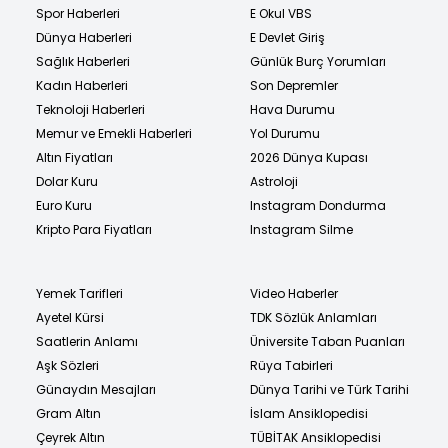
Spor Haberleri
E Okul VBS
Dünya Haberleri
E Devlet Giriş
Sağlık Haberleri
Günlük Burç Yorumları
Kadın Haberleri
Son Depremler
Teknoloji Haberleri
Hava Durumu
Memur ve Emekli Haberleri
Yol Durumu
Altın Fiyatları
2026 Dünya Kupası
Dolar Kuru
Astroloji
Euro Kuru
Instagram Dondurma
Kripto Para Fiyatları
Instagram Silme
Yemek Tarifleri
Video Haberler
Ayetel Kürsi
TDK Sözlük Anlamları
Saatlerin Anlamı
Üniversite Taban Puanları
Aşk Sözleri
Rüya Tabirleri
Günaydın Mesajları
Dünya Tarihi ve Türk Tarihi
Gram Altın
İslam Ansiklopedisi
Çeyrek Altın
TÜBİTAK Ansiklopedisi