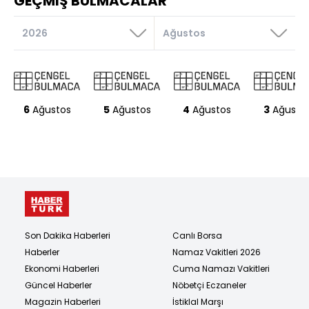
GEÇMİŞ BULMACALAR
simgesi
Kalıcı
Ağzı geniş
su
kabı
Seyreltilmiş
mikrop
Kalender ve
Bayındırlık
babacan
Çok sıcak
kimse
6
Ağustos
5
Ağustos
4
Ağustos
3
Ağusto
ve
kuru bir
İki veya üç
Paylama,
rüzgar
yaşındaki
azar
erkek
koyun
Sert
keresteli
ağaç
Bir nota
Araç
Karşı çıkma,
engelleme
Son Dakika Haberleri
Canlı Borsa
Haberler
Namaz Vakitleri 2026
Yapı için
ayrılan yer
Ekonomi Haberleri
Cuma Namazı Vakitleri
Güncel Haberler
Nöbetçi Eczaneler
K
Magazin Haberleri
İstiklal Marşı
Allah