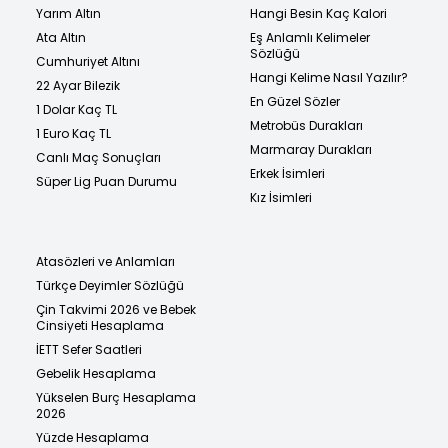
Yarım Altın
Hangi Besin Kaç Kalori
Ata Altın
Eş Anlamlı Kelimeler
Sözlüğü
Cumhuriyet Altını
Hangi Kelime Nasıl Yazılır?
22 Ayar Bilezik
En Güzel Sözler
1 Dolar Kaç TL
Metrobüs Durakları
1 Euro Kaç TL
Marmaray Durakları
Canlı Maç Sonuçları
Erkek İsimleri
Süper Lig Puan Durumu
Kız İsimleri
Atasözleri ve Anlamları
Türkçe Deyimler Sözlüğü
Çin Takvimi 2026 ve Bebek
Cinsiyeti Hesaplama
İETT Sefer Saatleri
Gebelik Hesaplama
Yükselen Burç Hesaplama
2026
Yüzde Hesaplama