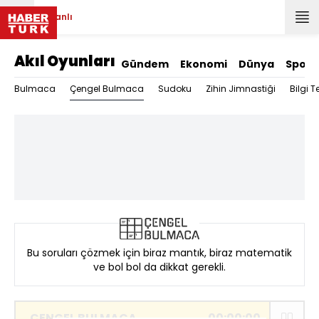
Canlı
Akıl Oyunları
Gündem
Ekonomi
Dünya
Spor
Çengel Bulmaca
Bulmaca
Sudoku
Zihin Jimnastiği
Bilgi Te
Bu soruları çözmek için biraz mantık, biraz matematik
ve bol bol da dikkat gerekli.
ÇENGEL BULMACA
00:
00:
00