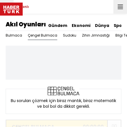
Canlı
Akıl Oyunları
Gündem
Ekonomi
Dünya
Spor
Çengel Bulmaca
Bulmaca
Sudoku
Zihin Jimnastiği
Bilgi Te
Bu soruları çözmek için biraz mantık, biraz matematik
ve bol bol da dikkat gerekli.
ÇENGEL BULMACA
00:
00:
00