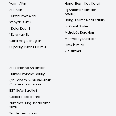
Yarım Altın
Hangi Besin Kaç Kalori
Ata Altın
Eş Anlamlı Kelimeler
Sözlüğü
Cumhuriyet Altını
Hangi Kelime Nasıl Yazılır?
22 Ayar Bilezik
En Güzel Sözler
1 Dolar Kaç TL
Metrobüs Durakları
1 Euro Kaç TL
Marmaray Durakları
Canlı Maç Sonuçları
Erkek İsimleri
Süper Lig Puan Durumu
Kız İsimleri
Atasözleri ve Anlamları
Türkçe Deyimler Sözlüğü
Çin Takvimi 2026 ve Bebek
Cinsiyeti Hesaplama
İETT Sefer Saatleri
Gebelik Hesaplama
Yükselen Burç Hesaplama
2026
Yüzde Hesaplama