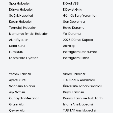
içecek
Spor Haberleri
E Okul VBS
Dünya Haberleri
E Devlet Giriş
Sağlık Haberleri
Günlük Burç Yorumları
Kadın Haberleri
Son Depremler
Teknoloji Haberleri
Hava Durumu
Memur ve Emekli Haberleri
Yol Durumu
Altın Fiyatları
2026 Dünya Kupası
Dolar Kuru
Astroloji
Euro Kuru
Instagram Dondurma
Kripto Para Fiyatları
Instagram Silme
Yemek Tarifleri
Video Haberler
Ayetel Kürsi
TDK Sözlük Anlamları
Saatlerin Anlamı
Üniversite Taban Puanları
Aşk Sözleri
Rüya Tabirleri
Günaydın Mesajları
Dünya Tarihi ve Türk Tarihi
Gram Altın
İslam Ansiklopedisi
Çeyrek Altın
TÜBİTAK Ansiklopedisi