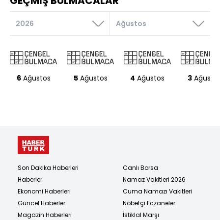
GEÇMİŞ BULMACALAR
Kabe’deki
Yapılması
Yeşil ve pembe
zorunlu olan
mubarek su
dalgalı sedef
Takımlar
grubu, küme
Kamboçya para
birimi
6
Ağustos
5
Ağustos
4
Ağustos
3
Ağusto
Vasat
Altın’ın simgesi
Bir nota
Mürekkep
kurutma kumu
Hararet
Namus, iffet
Kavrulmuş et,
kavurma
Küçük para
torbası
Son Dakika Haberleri
Canlı Borsa
Haberler
Namaz Vakitleri 2026
Bir medya aracı
Ekonomi Haberleri
Cuma Namazı Vakitleri
Güncel Haberler
Nöbetçi Eczaneler
Kısrak
Magazin Haberleri
İstiklal Marşı
sütünden