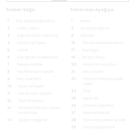
Soldan Sağa
Yukarıdan Aşağıya
1
Eski dilde bağırsaklar
1
Yankı
2
Yalım, yalaz
2
Anadolu Ajansı
3
Argoda yakın arkadaş
6
Kötülük
4
Lantan simgesi
16
Alman eski para birimi
5
Vasat
17
Duyarga
6
Çok güzel, mükemmel
19
Bir göz rengi
7
Derece, radde
20
Anlamsız, saçma
8
Pasifik’te ada devlet
21
Ahu, ceylan
9
İlaç, merhem
23
Yarı kömürleşmiş bitki
yakıtı
10
Krom simgesi
24
Boş
11
Eski bir tahıl ölçüsü
25
İşinin eri
12
Zevk düşkünü
26
Emme, soğurma
13
İstanbul Sanayi Odası
kısaltması
27
Ailesine bakan
14
Şaşkın, dağınık
28
Romanya plaka işareti
29
Suçu bağışlama