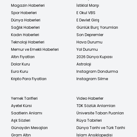
Magazin Haberleri
İstiklal Marşı
Spor Haberleri
E Okul VBS
Dünya Haberleri
E Devlet Giriş
Sağlık Haberleri
Günlük Burç Yorumları
Kadın Haberleri
Son Depremler
Teknoloji Haberleri
Hava Durumu
Memur ve Emekli Haberleri
Yol Durumu
Altın Fiyatları
2026 Dünya Kupası
Dolar Kuru
Astroloji
Euro Kuru
Instagram Dondurma
Kripto Para Fiyatları
Instagram Silme
Yemek Tarifleri
Video Haberler
Ayetel Kürsi
TDK Sözlük Anlamları
Saatlerin Anlamı
Üniversite Taban Puanları
Aşk Sözleri
Rüya Tabirleri
Günaydın Mesajları
Dünya Tarihi ve Türk Tarihi
Gram Altın
İslam Ansiklopedisi