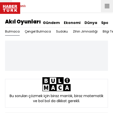
Canlı
Akıl Oyunları
Gündem
Ekonomi
Dünya
Spor
Bulmaca
Çengel Bulmaca
Sudoku
Zihin Jimnastiği
Bilgi Te
Bu soruları çözmek için biraz mantık, biraz matematik
ve bol bol da dikkat gerekli.