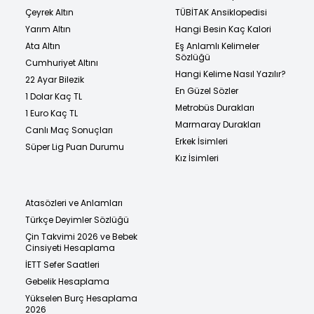
Çeyrek Altın
TÜBİTAK Ansiklopedisi
Yarım Altın
Hangi Besin Kaç Kalori
Ata Altın
Eş Anlamlı Kelimeler
Sözlüğü
Cumhuriyet Altını
Hangi Kelime Nasıl Yazılır?
22 Ayar Bilezik
En Güzel Sözler
1 Dolar Kaç TL
Metrobüs Durakları
1 Euro Kaç TL
Marmaray Durakları
Canlı Maç Sonuçları
Erkek İsimleri
Süper Lig Puan Durumu
Kız İsimleri
Atasözleri ve Anlamları
Türkçe Deyimler Sözlüğü
Çin Takvimi 2026 ve Bebek
Cinsiyeti Hesaplama
İETT Sefer Saatleri
Gebelik Hesaplama
Yükselen Burç Hesaplama
2026