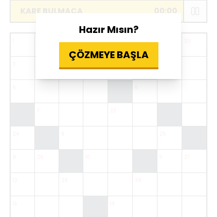
KARE BULMACA
00:00
Hazır Mısın?
1
16
17
2
19
20
ÇÖZMEYE BAŞLA
3
21
4
5
6
7
23
24
8
25
9
26
10
11
27
12
28
29
13
14