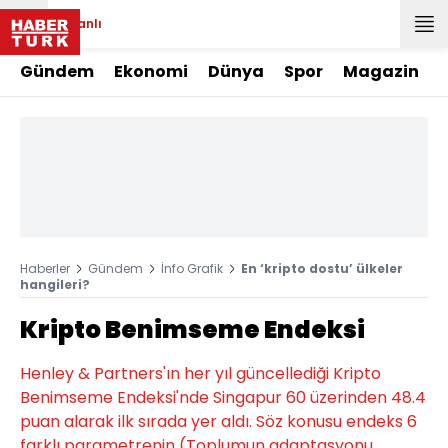
Canlı
Gündem
Ekonomi
Dünya
Spor
Magazin
Haberler
Gündem
İnfo Grafik
En ‘kripto dostu’ ülkeler
hangileri?
Kripto Benimseme Endeksi
Henley & Partners'ın her yıl güncellediği Kripto
Benimseme Endeksi'nde Singapur 60 üzerinden 48.4
puan alarak ilk sırada yer aldı. Söz konusu endeks 6
farklı parametrenin (Toplumun adaptasyonu,