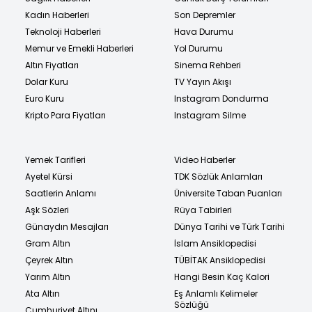
Kadın Haberleri
Son Depremler
Teknoloji Haberleri
Hava Durumu
Memur ve Emekli Haberleri
Yol Durumu
Altın Fiyatları
Sinema Rehberi
Dolar Kuru
TV Yayın Akışı
Euro Kuru
Instagram Dondurma
Kripto Para Fiyatları
Instagram Silme
Yemek Tarifleri
Video Haberler
Ayetel Kürsi
TDK Sözlük Anlamları
Saatlerin Anlamı
Üniversite Taban Puanları
Aşk Sözleri
Rüya Tabirleri
Günaydın Mesajları
Dünya Tarihi ve Türk Tarihi
Gram Altın
İslam Ansiklopedisi
Çeyrek Altın
TÜBİTAK Ansiklopedisi
Yarım Altın
Hangi Besin Kaç Kalori
Ata Altın
Eş Anlamlı Kelimeler
Sözlüğü
Cumhuriyet Altını