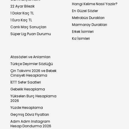
Hangi Kelime Nasıl Yazılır?
22 Ayar Bilezik
En Güzel Sözler
1 Dolar Kaç TL
Metrobüs Durakları
1 Euro Kaç TL
Marmaray Durakları
Canlı Maç Sonuçları
Erkek İsimleri
Süper Lig Puan Durumu
Kız İsimleri
Atasözleri ve Anlamları
Türkçe Deyimler Sözlüğü
Çin Takvimi 2026 ve Bebek
Cinsiyeti Hesaplama
İETT Sefer Saatleri
Gebelik Hesaplama
Yükselen Burç Hesaplama
2026
Yüzde Hesaplama
Geçmiş Döviz Fiyatları
Adım Adım Instagram
Hesap Dondurma 2026