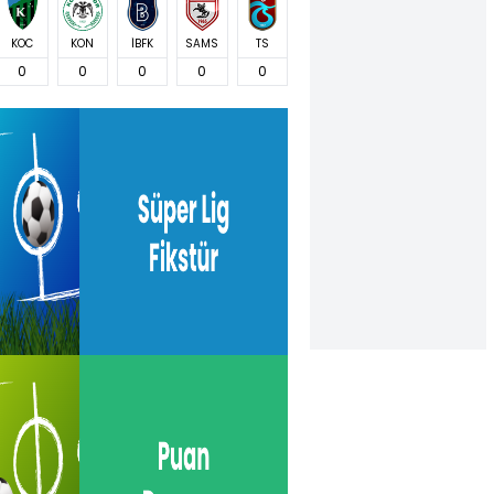
KOC
KON
İBFK
SAMS
TS
0
0
0
0
0