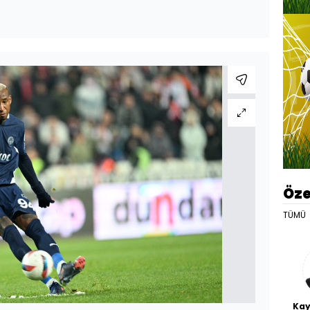
Öze
TÜMÜ
Kay