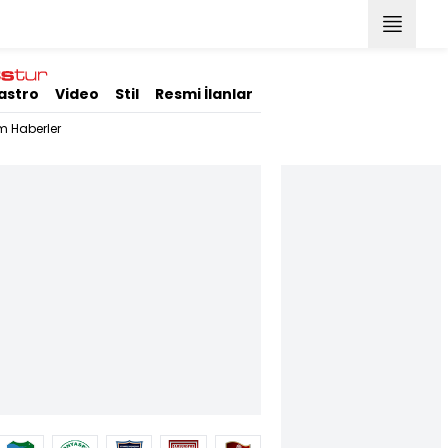
astro
Video
Stil
Resmi İlanlar
m Haberler