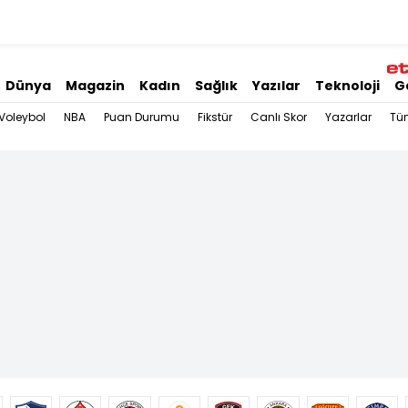
Dünya
Magazin
Kadın
Sağlık
Yazılar
Teknoloji
G
Voleybol
NBA
Puan Durumu
Fikstür
Canlı Skor
Yazarlar
Tü