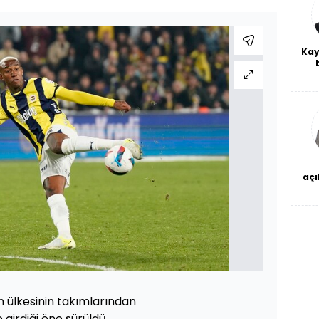
Kay
De
haf
a
bl
açı
çö
in ülkesinin takımlarından
irdiği öne sürüldü.