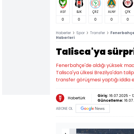
ASF
BJK
ÇRZ
ALNY
ÇFK
0
0
0
0
0
Haberler
Spor
Transfer
Fenerbahçe'
Haberleri
Talisca'ya sürpr
Fenerbahçe'de aldığı yüksek maa
Talisca'ya ülkesi Brezilya'dan tali
transfer görüşmesi yaptığı iddia ed
Giriş:
16.07.2025 - 1
Habertürk
Güncelleme:
16.07
ABONE OL