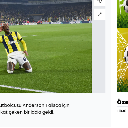
Öze
futbolcusu Anderson Talisca için
TÜMÜ
kat çeken bir iddia geldi.