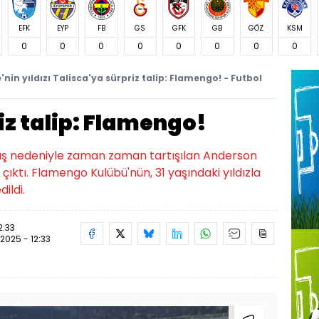
EFK
EYP
FB
GS
GFK
GB
GÖZ
KSM
0
0
0
0
0
0
0
0
nin yıldızı Talisca'ya sürpriz talip: Flamengo! - Futbol
iz talip: Flamengo!
ş nedeniyle zaman zaman tartışılan Anderson
p çıktı. Flamengo Kulübü'nün, 31 yaşındaki yıldızla
ildi.
2:33
.2025 - 12:33