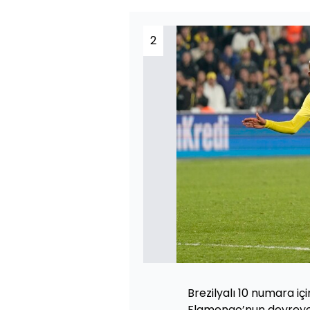
2
Brezilyalı 10 numara iç
Flamengo’nun devreye g