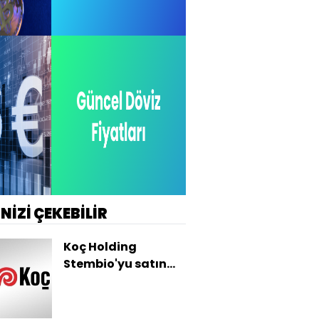
İNİZİ ÇEKEBİLİR
Koç Holding
Stembio'yu satın
aldı