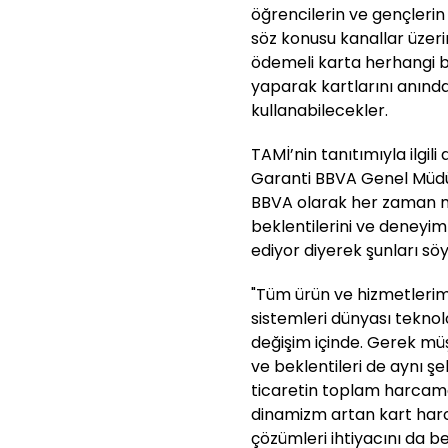
öğrencilerin ve gençlerin 
söz konusu kanallar üzeri
ödemeli karta herhangi 
yaparak kartlarını anında
kullanabilecekler.
TAMİ’nin tanıtımıyla ilgi
Garanti BBVA Genel Müdür
BBVA olarak her zaman müş
beklentilerini ve deneyim
ediyor diyerek şunları söy
"Tüm ürün ve hizmetlerim
sistemleri dünyası teknolo
değişim içinde. Gerek müş
ve beklentileri de aynı şe
ticaretin toplam harcamal
dinamizm artan kart harc
çözümleri ihtiyacını da b