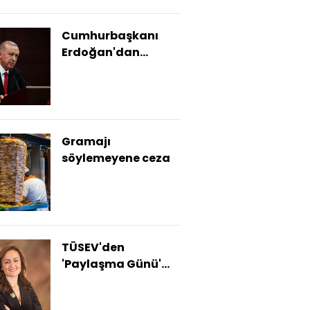
Cumhurbaşkanı
Erdoğan'dan
enflasyon ve asgari
ücret açıklaması
Gramajı
söylemeyene ceza
TÜSEV'den
'Paylaşma Günü'
için toplumsal
dayanışma çağrısı