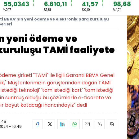
55,0343
6.610,11
41,57
98,68
%0,17
%1,81
%0,10
%4,74
i BBVA’nın yeni ödeme ve elektronik para kuruluşu
erleri
n yeni ödeme ve
kuruluşu TAMİ faaliyete
deme şirketi "TAMİ" ile ilgili Garanti BBVA Genel
k," Müşterilerimizin görüşlerinden doğan TAMİ
ediği teknoloji' 'tam istediği kart' 'tam istediği
in sunmuş olduğu bu çözümlerle e-ticarete ve
ir boyut katacağı inancındayız" dedi
6:45
.2024 - 16:49