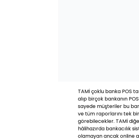
TAMİ çoklu banka POS tar
alıp birçok bankanın POS
sayede müşteriler bu ban
ve tüm raporlarını tek bi
görebilecekler. TAMİ diğ
hâlihazırda bankacılık sis
olamayan ancak online alı