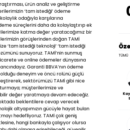
araştırması, ürün analiz ve geliştirme
lerimizin ‘tam istediği’ ödeme
k, kolaylık odağıyla karşılarına
ödeme süreçlerini daha da kolaylaştırıp ek
erilerimize katma değer yaratacağımız bir
erilerimizin görüşlerinden doğan TAMİ
Öze
 ‘tam istediği teknoloji’ ‘tam istediği
 çözümünü sunuyoruz. TAMİ’nin sunmuş
TÜMÜ
ticarete ve online ödemeler dünyasına
inancındayız. Garanti BBVA’nın ödeme
p olduğu deneyim ve öncü rolünü güçlü
rleştirerek, sektörümüzü TAMİ gibi nice
şturmaya; müşterilerimize ve
Kay
ebilir değer yaratmaya devam edeceğiz.
oktada beklentilere cevap verecek
De
haf
nolojik altyapımızın gücüyle hayat bulan
a
tmayı hedefliyoruz. TAMİ çok geniş
bl
lesine, hangi bankayla çalışıyor olursa
bı dahi olmasa erişebileceği, güvenilir,