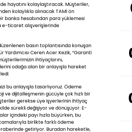
de hayatını kolaylaştıracak. Müşteriler,
nden kolaylıkla alınacak TAMİ ön
bir banka hesabından para yüklemesi
 e-ticaret alışverişlerinde
li düzenlenen basın toplantısında konuşan
 Yardımcısı Ceren Acer Kezik, “Garanti
terilerimizin ihtiyaçlarını,
lerini odağa alan bir anlayışla hareket
ledi:
izi bu anlayışla tasarlıyoruz. Ödeme
ji ve dijitalleşmenin gücüyle çok hızlı bir
teriler gerekse üye işyerlerinin ihtiyaç
kilde sürekli değişiyor ve dönüşüyor. E-
ar içindeki payı hızla büyürken, bu
amalarıyla birlikte farklı ödeme
eraberinde getiriyor. Buradan hareketle,