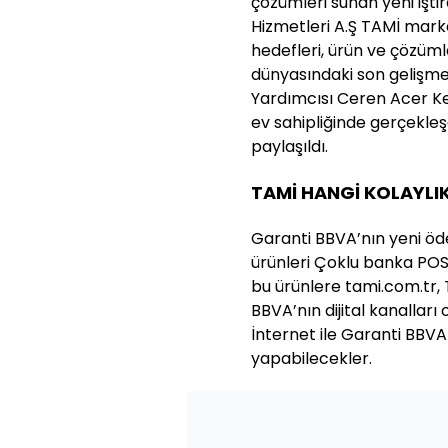
çözümleri sunan yeni işt
Hizmetleri A.Ş TAMİ marka
hedefleri, ürün ve çözüml
dünyasındaki son gelişm
Yardımcısı Ceren Acer K
ev sahipliğinde gerçekle
paylaşıldı.
TAMİ HANGİ KOLAYLI
Garanti BBVA’nın yeni öd
ürünleri Çoklu banka POS
bu ürünlere tami.com.tr,
BBVA’nın dijital kanallar
İnternet ile Garanti BBV
yapabilecekler.