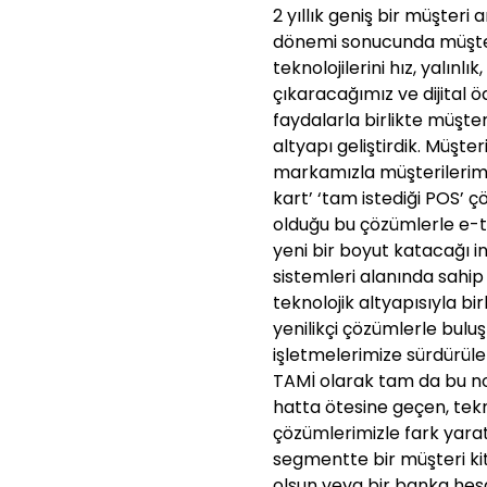
2 yıllık geniş bir müşteri 
dönemi sonucunda müşteri
teknolojilerini hız, yalınlı
çıkaracağımız ve dijital 
faydalarla birlikte müşt
altyapı geliştirdik. Müşt
markamızla müşterilerimize
kart’ ‘tam istediği POS’
olduğu bu çözümlerle e-
yeni bir boyut katacağı 
sistemleri alanında sahi
teknolojik altyapısıyla bi
yenilikçi çözümlerle bulu
işletmelerimize sürdürül
TAMİ olarak tam da bu n
hatta ötesine geçen, tek
çözümlerimizle fark yara
segmentte bir müşteri kit
olsun veya bir banka hesa