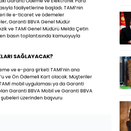
iraki Garanti Ödeme ve Elektronik Para
sıyla faaliyetlerine başladı. TAMİ’nin
eri ile e-ticaret ve ödemeler
eler, Garanti BBVA Genel Müdür
ezik ve TAMİ Genel Müdürü Melda Çetin
şen basın toplantısında kamuoyuyla
KLARI SAĞLAYACAK?
eme ve e-para şirketi TAMİ’nin ana
’u ve Ön Ödemeli Kart olacak. Müşteriler
 TAMİ mobil uygulaması ya da Garanti
ı olan Garanti BBVA Mobil ve Garanti BBVA
A şubeleri üzerinden başvuru