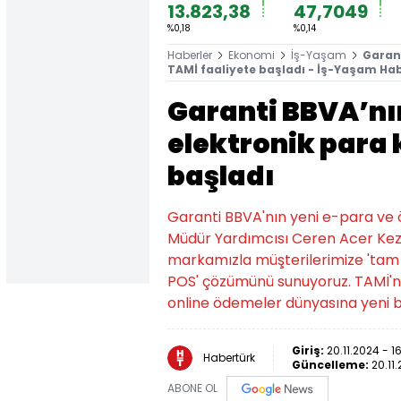
13.823,38
47,7049
%0,18
%0,14
Haberler
Ekonomi
İş-Yaşam
Garant
TAMİ faaliyete başladı - İş-Yaşam Hab
Garanti BBVA’nı
elektronik para 
başladı
Garanti BBVA'nın yeni e-para ve ö
Müdür Yardımcısı Ceren Acer Kezi
markamızla müşterilerimize 'tam ist
POS' çözümünü sunuyoruz. TAMİ'n
online ödemeler dünyasına yeni b
Giriş:
20.11.2024 - 1
Habertürk
Güncelleme:
20.11
ABONE OL