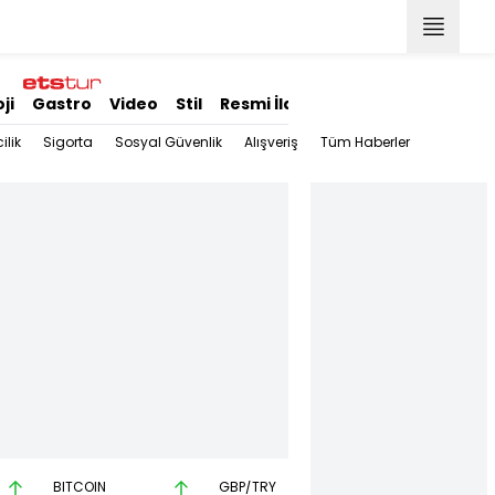
ji
Gastro
Video
Stil
Resmi İlanlar
ilik
Sigorta
Sosyal Güvenlik
Alışveriş
Tüm Haberler
BITCOIN
GBP/TRY
EUR/USD
BR