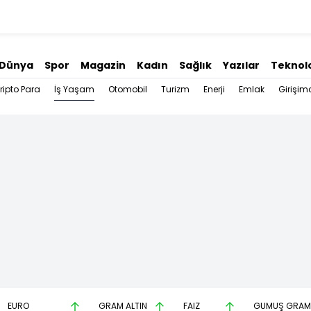
Dünya
Spor
Magazin
Kadın
Sağlık
Yazılar
Teknolo
İş Yaşam
ripto Para
Otomobil
Turizm
Enerji
Emlak
Girişimc
EURO
GRAM ALTIN
FAİZ
GÜMÜŞ GRAM