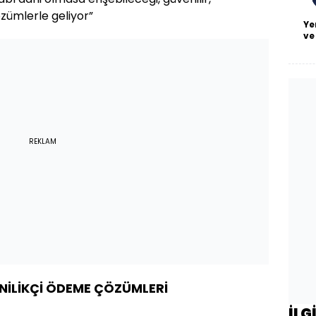
çözümlerle geliyor”
Ye
ve
REKLAM
YENİLİKÇİ ÖDEME ÇÖZÜMLERİ
İLG