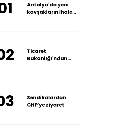
01
Antalya'da yeni
kavşakların ihale
süreci tamamlandı
02
Ticaret
Bakanlığı'ndan
'Kasım indirimleri'
denetimi
03
Sendikalardan
CHP'ye ziyaret