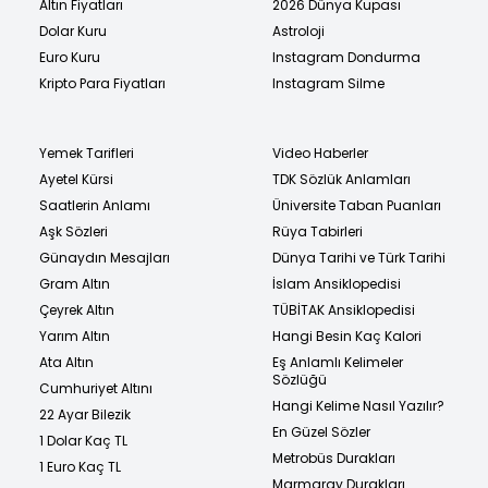
Altın Fiyatları
2026 Dünya Kupası
Dolar Kuru
Astroloji
Euro Kuru
Instagram Dondurma
Kripto Para Fiyatları
Instagram Silme
Yemek Tarifleri
Video Haberler
Ayetel Kürsi
TDK Sözlük Anlamları
Saatlerin Anlamı
Üniversite Taban Puanları
Aşk Sözleri
Rüya Tabirleri
Günaydın Mesajları
Dünya Tarihi ve Türk Tarihi
Gram Altın
İslam Ansiklopedisi
Çeyrek Altın
TÜBİTAK Ansiklopedisi
Yarım Altın
Hangi Besin Kaç Kalori
Ata Altın
Eş Anlamlı Kelimeler
Sözlüğü
Cumhuriyet Altını
Hangi Kelime Nasıl Yazılır?
22 Ayar Bilezik
En Güzel Sözler
1 Dolar Kaç TL
Metrobüs Durakları
1 Euro Kaç TL
Marmaray Durakları