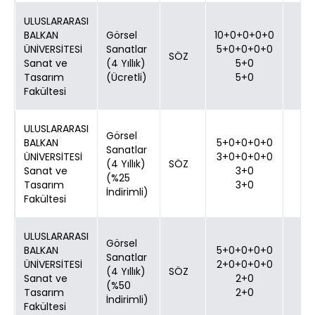
ULUSLARARASI
BALKAN
Görsel
10+0+0+0+0
ÜNİVERSİTESİ
Sanatlar
5+0+0+0+0
SÖZ
Sanat ve
(4 Yıllık)
5+0
Tasarım
(Ücretli)
5+0
Fakültesi
ULUSLARARASI
Görsel
BALKAN
5+0+0+0+0
Sanatlar
ÜNİVERSİTESİ
3+0+0+0+0
(4 Yıllık)
SÖZ
Sanat ve
3+0
(%25
Tasarım
3+0
İndirimli)
Fakültesi
ULUSLARARASI
Görsel
BALKAN
5+0+0+0+0
Sanatlar
ÜNİVERSİTESİ
2+0+0+0+0
(4 Yıllık)
SÖZ
Sanat ve
2+0
(%50
Tasarım
2+0
İndirimli)
Fakültesi