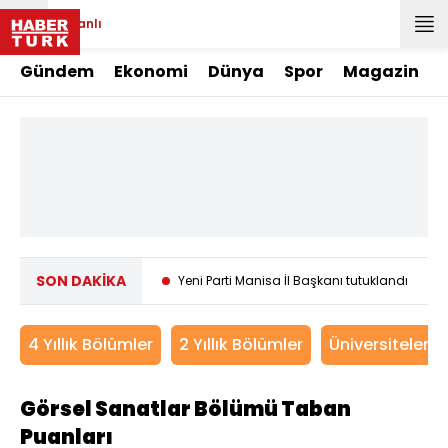
Canlı
Gündem
Ekonomi
Dünya
Spor
Magazin
SON DAKİKA
e bir gemimizi hedef aldı
Yeni Parti Manisa İl Başkanı tutuklandı
H
4 Yıllık Bölümler
2 Yıllık Bölümler
Üniversitelerin
Görsel Sanatlar Bölümü Taban
Puanları