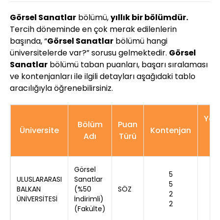
Görsel Sanatlar
bölümü,
yıllık bir bölümdür.
Tercih döneminde en çok merak edilenlerin
başında, “
Görsel Sanatlar
bölümü hangi
üniversitelerde var?” sorusu gelmektedir.
Görsel
Sanatlar
bölümü taban puanları, başarı sıralaması
ve kontenjanları ile ilgili detayları aşağıdaki tablo
aracılığıyla öğrenebilirsiniz.
Yer
Bölüm
Puan
Üniversite
Kontenjan
K
Adı
Türü
Sa
Görsel
5
ULUSLARARASI
Sanatlar
5
BALKAN
(%50
SÖZ
2
ÜNİVERSİTESİ
İndirimli)
2
(Fakülte)