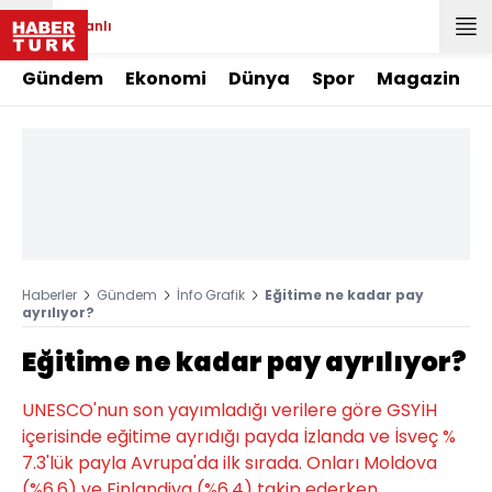
Canlı
Gündem
Ekonomi
Dünya
Spor
Magazin
Haberler
Gündem
İnfo Grafik
Eğitime ne kadar pay
ayrılıyor?
Eğitime ne kadar pay ayrılıyor?
UNESCO'nun son yayımladığı verilere göre GSYİH
içerisinde eğitime ayrıdığı payda İzlanda ve İsveç %
7.3'lük payla Avrupa'da ilk sırada. Onları Moldova
(%6.6) ve Finlandiya (%6.4) takip ederken,