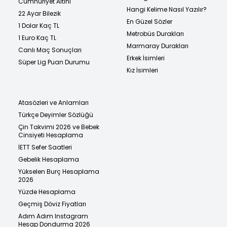
Cumhuriyet Altını
Hangi Kelime Nasıl Yazılır?
22 Ayar Bilezik
En Güzel Sözler
1 Dolar Kaç TL
Metrobüs Durakları
1 Euro Kaç TL
Marmaray Durakları
Canlı Maç Sonuçları
Erkek İsimleri
Süper Lig Puan Durumu
Kız İsimleri
Atasözleri ve Anlamları
Türkçe Deyimler Sözlüğü
Çin Takvimi 2026 ve Bebek
Cinsiyeti Hesaplama
İETT Sefer Saatleri
Gebelik Hesaplama
Yükselen Burç Hesaplama
2026
Yüzde Hesaplama
Geçmiş Döviz Fiyatları
Adım Adım Instagram
Hesap Dondurma 2026