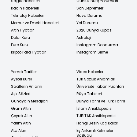
Sağlık Haberleri
Günlük Burç Yorumları
Kadın Haberleri
Son Depremler
Teknoloji Haberleri
Hava Durumu
Memur ve Emekli Haberleri
Yol Durumu
Altın Fiyatları
2026 Dünya Kupası
Dolar Kuru
Astroloji
Euro Kuru
Instagram Dondurma
Kripto Para Fiyatları
Instagram Silme
Yemek Tarifleri
Video Haberler
Ayetel Kürsi
TDK Sözlük Anlamları
Saatlerin Anlamı
Üniversite Taban Puanları
Aşk Sözleri
Rüya Tabirleri
Günaydın Mesajları
Dünya Tarihi ve Türk Tarihi
Gram Altın
İslam Ansiklopedisi
Çeyrek Altın
TÜBİTAK Ansiklopedisi
Yarım Altın
Hangi Besin Kaç Kalori
Ata Altın
Eş Anlamlı Kelimeler
Sözlüğü