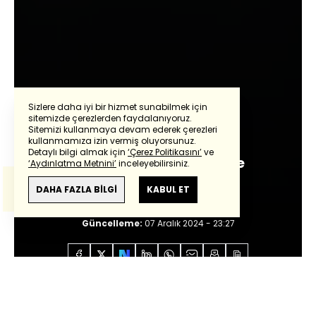
Sizlere daha iyi bir hizmet sunabilmek için
sitemizde çerezlerden faydalanıyoruz.
İbrahim Yıldız
Sitemizi kullanmaya devam ederek çerezleri
Powered by
Translate
kullanmamıza izin vermiş oluyorsunuz.
Detaylı bilgi almak için
‘Çerez Politikasını’
ve
Mourinho eski günlerine
‘Aydınlatma Metnini’
inceleyebilirsiniz.
Bu çeviride
Google Translete
kullanılmıştır.
dönmeli!
Anlam ve çeviri hatalarından
haberturk.com
DAHA FAZLA BİLGİ
KABUL ET
sorumlu değildir.
Giriş:
07 Aralık 2024 - 23:27
Güncelleme:
07 Aralık 2024 - 23:27