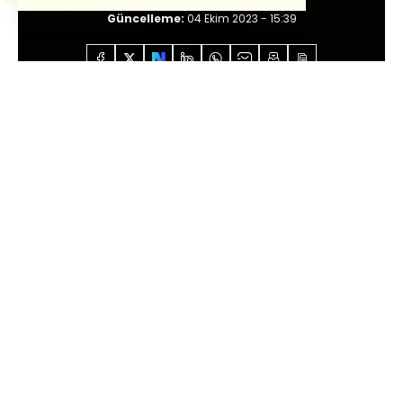
Giriş:
04 Ekim 2023 - 15:39
Güncelleme:
04 Ekim 2023 - 15:39
Anasayfa
Özel İçerikler
Mehmet Ayan
Arkası
yarın
Sesli Dinle
0:00
/
0:57
Covid-19 pandemisi öncesinde de kıymetli
bir mecra idi ancak o kadar dikkatli
izlediğimi söylersem yalan olur. 2020 Mart'ı
itibariyle evde Habertürk TV, arabada
Habertürk Radyo vazgeçilmezim oldu.
Ve 2023 Eylül’ünde başlayan görüşmeler
neticesinde bu kadim kurumun bir