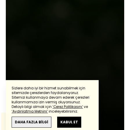
Sizlere daha iyi bir hizmet sunabilmek için
sitemizde çerezlerden faydalanıyoruz.
Sitemizi kullanmaya devam ederek çerezleri
kullanmamıza izin vermiş oluyorsunuz.
Mehmet Ayan
Detaylı bilgi almak için
‘Çerez Politikasını’
ve
‘Aydınlatma Metnini’
inceleyebilirsiniz.
Bu çeviride
Google Translete
kullanılmıştır.
Arkası yarın
Anlam ve çeviri hatalarından
haberturk.com
DAHA FAZLA BİLGİ
KABUL ET
sorumlu değildir.