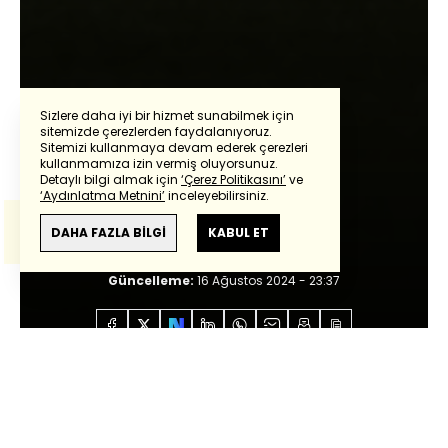
Sizlere daha iyi bir hizmet sunabilmek için
sitemizde çerezlerden faydalanıyoruz.
Sitemizi kullanmaya devam ederek çerezleri
Powered by
Translate
kullanmamıza izin vermiş oluyorsunuz.
Mehmet Ayan
Detaylı bilgi almak için
‘Çerez Politikasını’
ve
‘Aydınlatma Metnini’
inceleyebilirsiniz.
Bu çeviride
Google Translete
kullanılmıştır.
Oyunda gelişme var
Anlam ve çeviri hatalarından
haberturk.com
DAHA FAZLA BİLGİ
KABUL ET
sorumlu değildir.
Giriş:
16 Ağustos 2024 - 23:37
Güncelleme:
16 Ağustos 2024 - 23:37
Anasayfa
Özel İçerikler
Mehmet Ayan
Oyunda
gelişme var