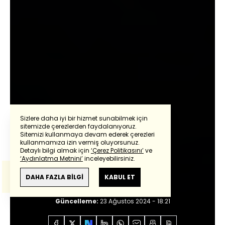
Sizlere daha iyi bir hizmet sunabilmek için
sitemizde çerezlerden faydalanıyoruz.
Sitemizi kullanmaya devam ederek çerezleri
Powered by
Translate
kullanmamıza izin vermiş oluyorsunuz.
Oray Eğin
Detaylı bilgi almak için
‘Çerez Politikasını’
ve
‘Aydınlatma Metnini’
inceleyebilirsiniz.
Bu çeviride
Google Translete
kullanılmıştır.
Bir düşüşün anatomisi
Anlam ve çeviri hatalarından
haberturk.com
DAHA FAZLA BİLGİ
KABUL ET
sorumlu değildir.
Giriş:
23 Ağustos 2024 - 08:57
Güncelleme:
23 Ağustos 2024 - 18:21